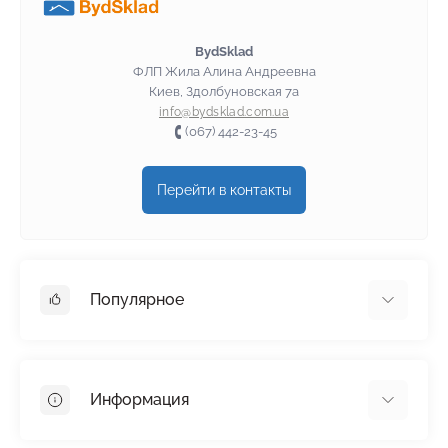
BydSklad
ФЛП Жила Алина Андреевна
Киев, Здолбуновская 7а
info@bydsklad.com.ua
(067) 442-23-45
Перейти в контакты
Популярное
Гипсокартон
OSB
Информация
Пенопласт
Пенополистирол