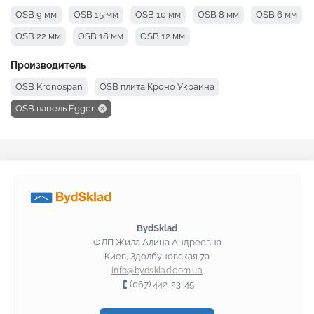
OSB 9 мм
OSB 15 мм
OSB 10 мм
OSB 8 мм
OSB 6 мм
OSB 22 мм
OSB 18 мм
OSB 12 мм
Производитель
OSB Kronospan
OSB плита Кроно Украина
OSB панель Egger
BydSklad
ФЛП Жила Алина Андреевна
Киев, Здолбуновская 7а
info@bydsklad.com.ua
(067) 442-23-45