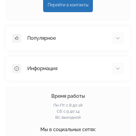
Перейти в контакты
Популярное
Гипсокартон
OSB
Информация
Пенопласт
Пенополистирол
Доставка
Минеральная вата
Оплата
Время работы
Клей для плитки
Контакты
Пн-Пт: с 8 до 18
Гарантия и возврат
Сб: с 9 до 14
Вс: выходной
Политика конфиденциальности
О нас
Мы в социальных сетях: