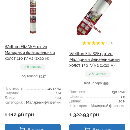
1
Wellton Fliz WF110-20
Малярный флизелиновый
Wellton Fliz WF130-20
холст 110 г/м2 (1x20 м)
Малярный флизелиновый
холст 130 г/м2 (1x20 м)
В наличии
В наличии
Код Товара: 5937
Код Товара: 5938
Плотность:
110 г/м2
Плотность:
130 г/м2
Ширина:
1 м
Ширина:
1 м
Длина:
20 м
Длина:
20 м
Категория:
Малярный флизелин
Категория:
Малярный флизелин
1 112.96 грн
1 322.93 грн
В корзину
В корзину