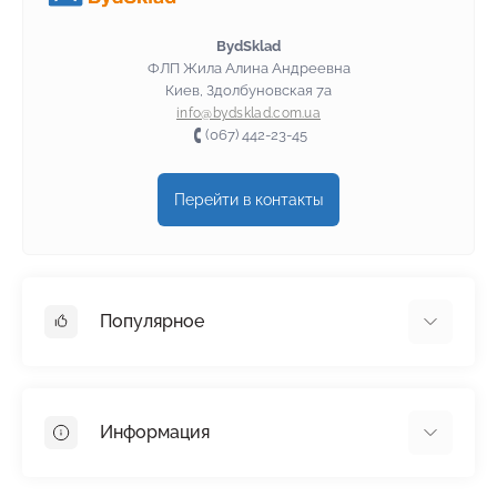
BydSklad
ФЛП Жила Алина Андреевна
Киев, Здолбуновская 7а
info@bydsklad.com.ua
(067) 442-23-45
Перейти в контакты
Популярное
Гипсокартон
OSB
Информация
Пенопласт
Пенополистирол
Доставка