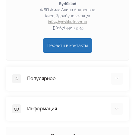
BydSklad
ФЛП Жила Алина Андреевна
Киев, Здолбуновская 7а
info@bydsklad.com.ua
(067) 442-23-45
Перейти в контакты
Популярное
Гипсокартон
OSB
Информация
Пенопласт
Пенополистирол
Доставка
Минеральная вата
Оплата