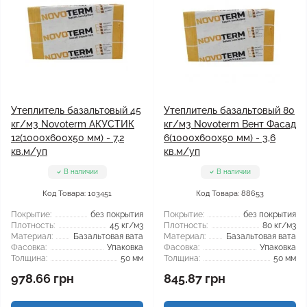
Утеплитель базальтовый 45
Утеплитель базальтовый 80
кг/м3 Novoterm АКУСТИК
кг/м3 Novoterm Вент Фасад
12(1000x600x50 мм) - 7,2
6(1000x600x50 мм) - 3,6
кв.м/уп
кв.м/уп
В наличии
В наличии
Код Товара: 103451
Код Товара: 88653
Покрытие:
без покрытия
Покрытие:
без покрытия
Плотность:
45 кг/м3
Плотность:
80 кг/м3
Материал:
Базальтовая вата
Материал:
Базальтовая вата
Фасовка:
Упаковка
Фасовка:
Упаковка
Толщина:
50 мм
Толщина:
50 мм
978.66 грн
845.87 грн