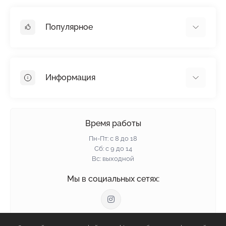
Популярное
Гипсокартон
OSB
Информация
Пенопласт
Пенополистирол
Доставка
Минеральная вата
Оплата
Время работы
Клей для плитки
Контакты
Пн-Пт: с 8 до 18
Гарантия и возврат
Сб: с 9 до 14
Вс: выходной
Политика конфиденциальности
О нас
Мы в социальных сетях:
Отзывы
Блог
Связаться с нами