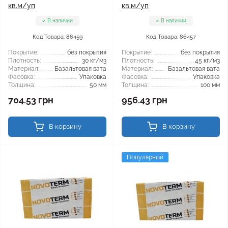
кв.м/уп
кв.м/уп
В наличии
В наличии
Код Товара: 86459
Код Товара: 86457
Покрытие:
без покрытия
Покрытие:
без покрытия
Плотность:
30 кг/м3
Плотность:
45 кг/м3
Материал:
Базальтовая вата
Материал:
Базальтовая вата
Фасовка:
Упаковка
Фасовка:
Упаковка
Толщина:
50 мм
Толщина:
100 мм
704.53 грн
956.43 грн
В корзину
В корзину
Популярный