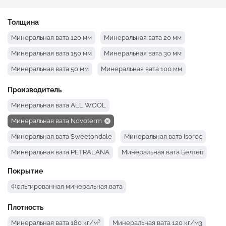
Толщина
Минеральная вата 120 мм
Минеральная вата 20 мм
Минеральная вата 150 мм
Минеральная вата 30 мм
Минеральная вата 50 мм
Минеральная вата 100 мм
Производитель
Минеральная вата ALL WOOL
Минеральная вата Novoterm
Минеральная вата Sweetondale
Минеральная вата Isoroc
Минеральная вата PETRALANA
Минеральная вата Белтеп
Минеральная вата Acoustic Traffic
Минеральная вата Isover
Покрытие
Минеральная вата Knauf
Минеральная вата IZOVAT
Фольгированная минеральная вата
Минеральная вата Технониколь
Плотность
Минеральная вата 180 кг/м³
Минеральная вата 120 кг/м3