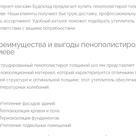
тернет-магазин Будсклад предлагает купить пенополистирол тол
еве. Наши клиенты получают быструю доставку, профессиональну
сь ассортимент. Удобный каталог поможет подобрать утеплитель
ответствии с вашими потребностями.
реимущества и выгоды пенополистиро
иеве
струдированный пенополистирол толщиной 100 мм представляет
плоизоляционный материал, который характеризуется отличными 
ей структуре и оптимальной толщине, этот утеплитель обеспеч
мпературных колебаний.
Утепление фасадов зданий
Теплоизоляция кровли и пола
Термоизоляция фундаментов
Утепление подвальных помещений