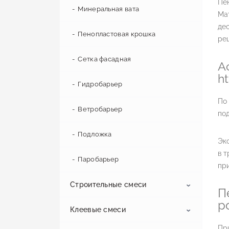
Пе
Влагостойкий гипсокартон
Профиль CD
Магнезитовая плита
Минеральная вата
Мат
дес
Огнестойкий гипсокартон
Профиль UW
Плита гипсоволокнистая
Пенопластовая крошка
реш
Профиль CW
Сетка фасадная
А
h
Профиль звукоизоляционный
Гидробарьер
По 
Ветробарьер
под
Подложка
Экс
в т
Паробарьер
при
Строительные смеси
П
р
Клеевые смеси
Смеси для утепления
Пр