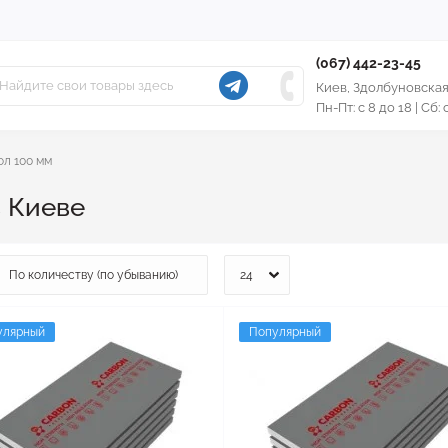
(067) 442-23-45
Киев, Здолбуновская
Пн-Пт: с 8 до 18 | Сб:
л 100 мм
 Киеве
улярный
Популярный