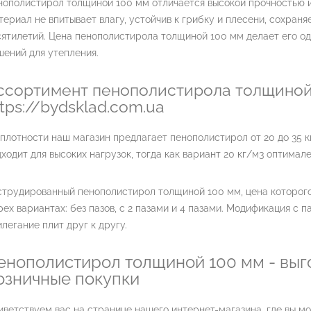
нополистирол толщиной 100 мм отличается высокой прочностью и
ериал не впитывает влагу, устойчив к грибку и плесени, сохраня
ятилетий. Цена пенополистирола толщиной 100 мм делает его о
ений для утепления.
ссортимент пенополистирола толщиной 
ttps://bydsklad.com.ua
плотности наш магазин предлагает пенополистирол от 20 до 35 к
ходит для высоких нагрузок, тогда как вариант 20 кг/м3 оптимал
трудированный пенополистирол толщиной 100 мм, цена которого 
рех вариантах: без пазов, с 2 пазами и 4 пазами. Модификация с
легание плит друг к другу.
енополистирол толщиной 100 мм - выг
озничные покупки
иветствуем вас на странице нашего интернет-магазина, где вы 