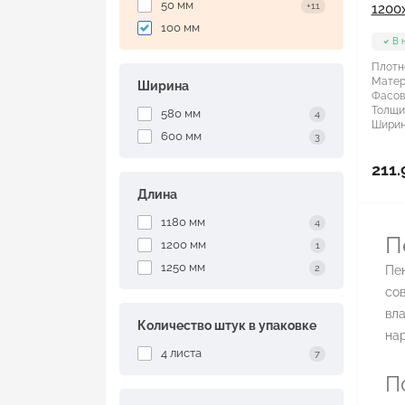
50 мм
+11
1200
100 мм
В 
Плотн
Матер
Ширина
Фасов
Толщи
580 мм
4
Ширин
600 мм
3
211.
Длина
1180 мм
4
П
1200 мм
1
1250 мм
2
Пе
со
вла
Количество штук в упаковке
нар
4 листа
7
П