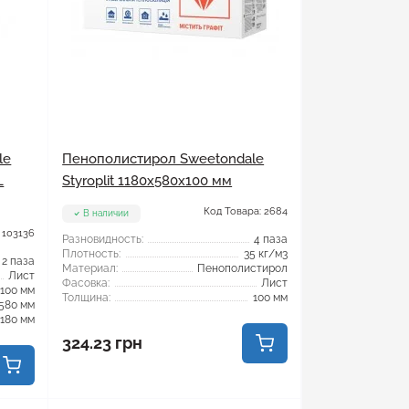
le
Пенополистирол Sweetondale
L
Styroplit 1180x580x100 мм
Код Товара: 2684
В наличии
 103136
Разновидность:
4 паза
Плотность:
35 кг/м3
2 паза
Материал:
Пенополистирол
Лист
Фасовка:
Лист
100 мм
Толщина:
100 мм
580 мм
1180 мм
324.23 грн