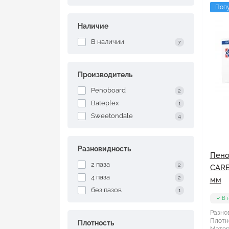
Поп
Наличие
В наличии
7
Производитель
Penoboard
2
Bateplex
1
Sweetondale
4
Разновидность
Пено
2 паза
2
CARB
4 паза
2
мм
без пазов
1
В 
Разно
Плотн
Плотность