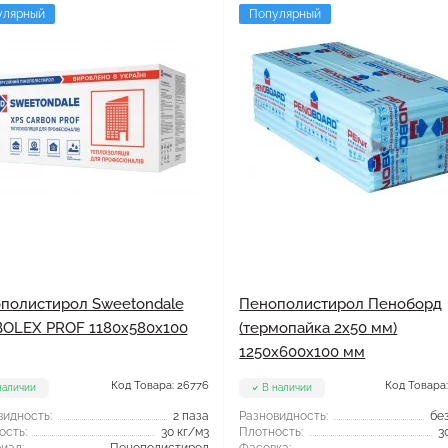
улярный
Популярный
полистирол Sweetondale
Пенополистирол Пеноборд
OLEX PROF 1180x580x100
(термопайка 2х50 мм)
1250x600x100 мм
Код Товара: 26776
Код Товара:
наличии
В наличии
видность:
2 паза
Разновидность:
бе
ость:
30 кг/м3
Плотность:
3