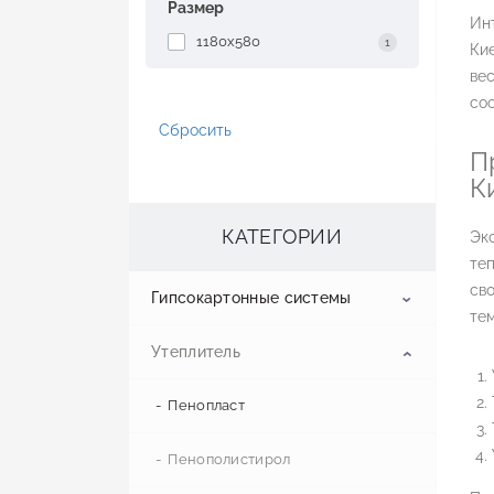
Размер
Ин
1180x580
1
Ки
ве
со
Сбросить
П
К
КАТЕГОРИИ
Эк
те
сво
Гипсокартонные системы
те
Утеплитель
Гипсокартон
Профиль для гипсокартона
Пенопласт
Потолочный гипсокартон
Стеновой гипсокартон
Крепления для профилей
Пенополистирол
Профиль UD