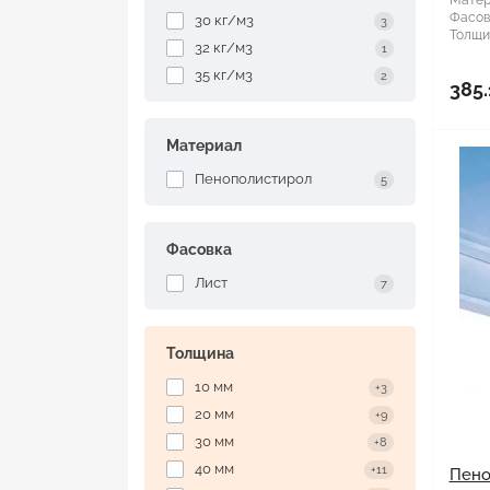
Матер
Фасов
30 кг/м3
3
Толщи
32 кг/м3
1
35 кг/м3
2
385.
Материал
Пенополистирол
5
Фасовка
Лист
7
Толщина
10 мм
+3
20 мм
+9
30 мм
+8
40 мм
+11
Пено