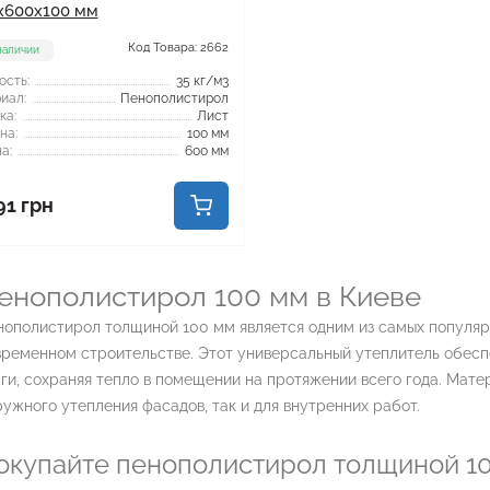
x600x100 мм
Код Товара: 2662
наличии
ость:
35 кг/м3
иал:
Пенополистирол
ка:
Лист
на:
100 мм
а:
600 мм
91 грн
енополистирол 100 мм в Киеве
нополистирол толщиной 100 мм является одним из самых популяр
временном строительстве. Этот универсальный утеплитель обесп
ги, сохраняя тепло в помещении на протяжении всего года. Мате
ужного утепления фасадов, так и для внутренних работ.
окупайте пенополистирол толщиной 10