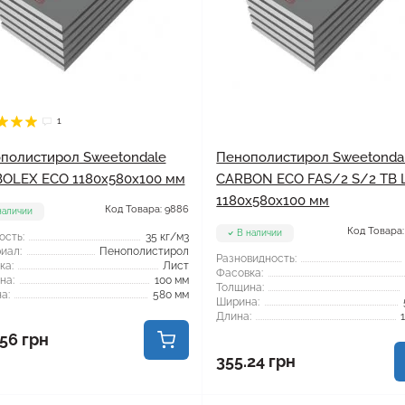
1
полистирол Sweetondale
Пенополистирол Sweetonda
OLEX ECO 1180x580x100 мм
CARBON ECO FAS/2 S/2 TB 
1180x580x100 мм
Код Товара: 9886
наличии
Код Товара:
В наличии
ость:
35 кг/м3
иал:
Пенополистирол
Разновидность:
ка:
Лист
Фасовка:
на:
100 мм
Толщина:
а:
580 мм
Ширина:
Длина:
56 грн
355.24 грн