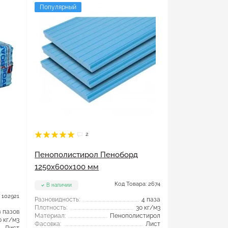
Популярный
2
Пенополистирол Пеноборд
1250x600x100 мм
Код Товара: 2674
В наличии
 102921
Разновидность:
4 паза
Плотность:
30 кг/м3
з пазов
Материал:
Пенополистирол
0 кг/м3
Фасовка:
Лист