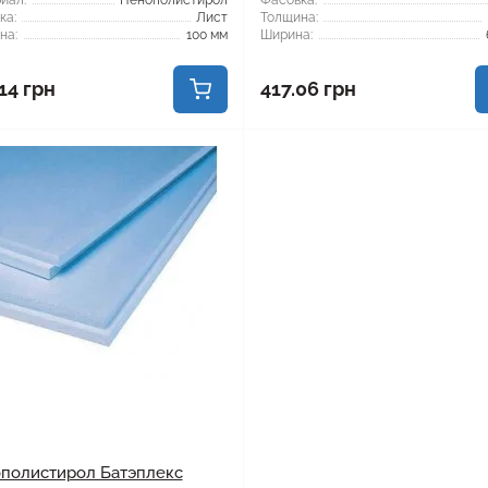
иал:
Пенополистирол
Фасовка:
ка:
Лист
Толщина:
на:
100 мм
Ширина:
14 грн
417.06 грн
полистирол Батэплекс