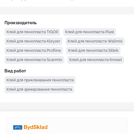
Производитель
Клей для пенопласта TIGOR
Клей для пенопласта Plast
Клей для пенопласта Kleyzer
Клей для пенопласта Wallmix
Клей для пенопласта Profline
Клей для пенопласта Siltek
Клей для пенопласта Scanmix
Клей для пенопласта Kreisel
Клей для пенопласта Столит
Вид работ
Клей для пенопласта Полимин
Клей для приклеивания пенопласта
Клей для пенопласта Ceresit
Клей для пенопласта Baumit
Клей для армирования пенопласта
Клей для пенопласта Anserglob