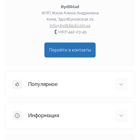
BydSklad
ФЛП Жила Алина Андреевна
Киев, Здолбуновская 7а
info@bydsklad.com.ua
(067) 442-23-45
Перейти в контакты
Популярное
Гипсокартон
OSB
Информация
Пенопласт
Пенополистирол
Доставка
Минеральная вата