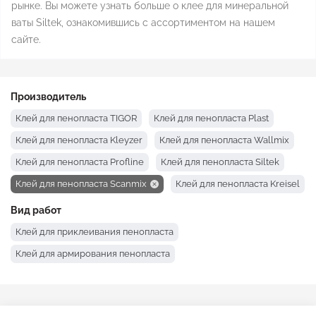
рынке. Вы можете узнать больше о клее для минеральной
ваты Siltek, ознакомившись с ассортиментом на нашем
сайте.
Производитель
Клей для пенопласта TIGOR
Клей для пенопласта Plast
Клей для пенопласта Kleyzer
Клей для пенопласта Wallmix
Клей для пенопласта Profline
Клей для пенопласта Siltek
Клей для пенопласта Scanmix
Клей для пенопласта Kreisel
Клей для пенопласта Столит
Клей для пенопласта Полимин
Вид работ
Клей для пенопласта Ceresit
Клей для пенопласта Baumit
Клей для приклеивания пенопласта
Клей для пенопласта Anserglob
Клей для армирования пенопласта