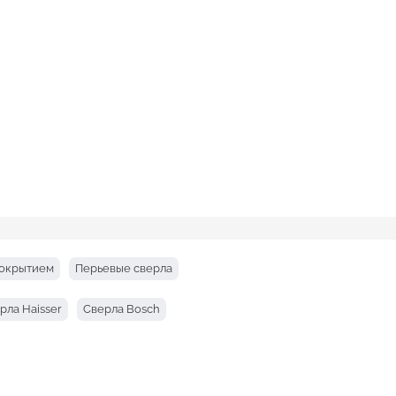
покрытием
Перьевые сверла
рла Haisser
Сверла Bosch