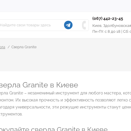
(067) 442-23-45
Киев, Здолбуновская
Пн-Пт: с 8 до 18 | Сб:
рла
Сверла Granite
верла Granite в Киеве
рла Granite – незаменимый инструмент для любого мастера, кот
онтом. Их высокая прочность и эффективность позволяют легко 
агодаря универсальности, эти режущие инструменты станут цен
струментов.
окупайте сверла Granite в Киеве