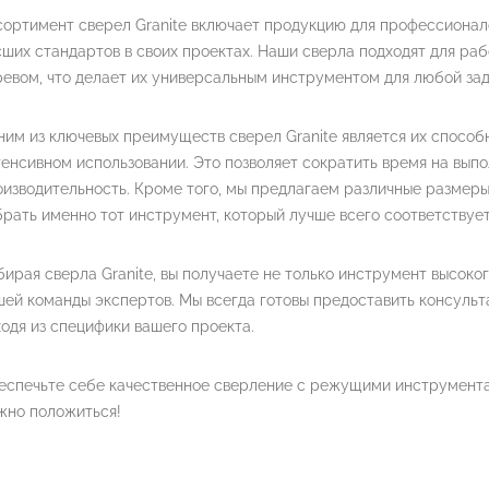
ортимент сверел Granite включает продукцию для профессионал
ших стандартов в своих проектах. Наши сверла подходят для раб
евом, что делает их универсальным инструментом для любой зад
им из ключевых преимуществ сверел Granite является их способ
енсивном использовании. Это позволяет сократить время на вып
изводительность. Кроме того, мы предлагаем различные размеры 
рать именно тот инструмент, который лучше всего соответствуе
ирая сверла Granite, вы получаете не только инструмент высоко
шей команды экспертов. Мы всегда готовы предоставить консуль
одя из специфики вашего проекта.
еспечьте себе качественное сверление с режущими инструментам
жно положиться!