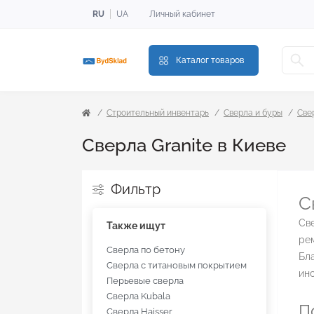
RU
UA
Личный кабинет
Каталог товаров
Строительный инвентарь
Сверла и буры
Све
Сверла Granite в Киеве
Фильтр
С
Све
Также ищут
рем
Сверла по бетону
Бл
Сверла с титановым покрытием
ин
Перьевые сверла
Сверла Kubala
П
Сверла Haisser