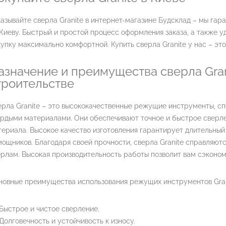
азывайте сверла Granite в интернет-магазине Будсклад – мы га
Киеву. Быстрый и простой процесс оформления заказа, а также 
упку максимально комфортной. Купить сверла Granite у нас – это
азначение и преимущества сверла Gran
троительстве
рла Granite – это высококачественные режущие инструменты, с
ердыми материалами. Они обеспечивают точное и быстрое сверл
ериала. Высокое качество изготовления гарантирует длительны
ощников. Благодаря своей прочности, сверла Granite справляютс
рлам. Высокая производительность работы позволит вам сэконом
новные преимущества использования режущих инструментов Gran
Быстрое и чистое сверление.
Долговечность и устойчивость к износу.