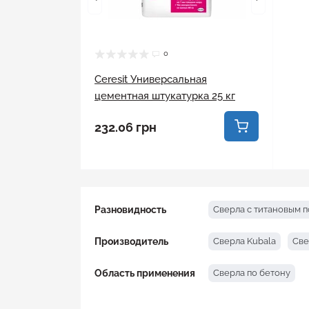
Нож и лезвия
0
Ножницы по металлу
Ceresit Универсальная
цементная штукатурка 25 кг
Отвертка
232.06 грн
Пилы и ножовки
Плоскогубцы
Рубанок
Разновидность
Сверла с титановым 
Секаторы
Производитель
Сверла Kubala
Све
Стамеска
Область применения
Сверла по бетону
Строительная терка