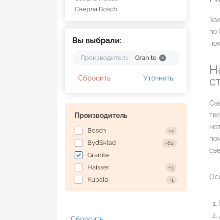
Сверла Bosch
Зак
по 
Вы выбрали:
пок
Производитель:
Granite
Н
Сбросить
Уточнить
с
Све
тв
Производитель
мат
Bosch
+4
пом
BydSklad
+62
све
Granite
Haisser
+3
Ос
Kubala
+1
Сбросить