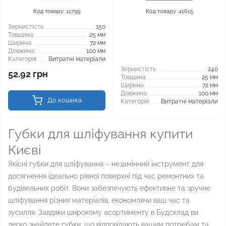
Код товару: 11799
Код товару: 41615
Зернистість:
150
Товщина:
25 мм
Ширина:
72 мм
Довжина:
100 мм
Категорія:
Витратні матеріали
Зернистість:
240
52.92 грн
Товщина:
25 мм
Ширина:
72 мм
Довжина:
100 мм
До кошика
Категорія:
Витратні матеріали
Губки для шліфування купити
Києві
Якісні губки для шліфування – незамінний інструмент для
досягнення ідеально рівної поверхні під час ремонтних та
будівельних робіт. Вони забезпечують ефективне та зручне
шліфування різних матеріалів, економлячи ваш час та
зусилля. Завдяки широкому асортименту в Будсклад ви
легко знайдете губки, що відповідають вашим потребам та