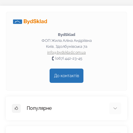
BydSklad
ФОП Жила Аліна Андріївна
Київ, Здолбунівська 7а
info@bydsklad.com.ua
(067) 442-23-45
До контактів
Популярне
Гіпсокартон
OSB