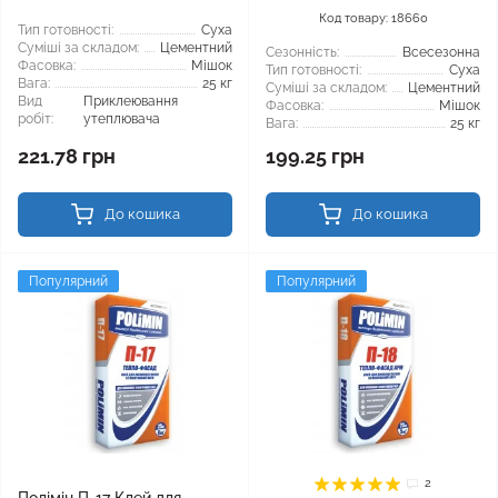
Код товару: 18660
Тип готовності:
Суха
Суміші за складом:
Цементний
Сезонність:
Всесезонна
Фасовка:
Мішок
Тип готовності:
Суха
Вага:
25 кг
Суміші за складом:
Цементний
Вид
Приклеювання
Фасовка:
Мішок
робіт:
утеплювача
Вага:
25 кг
221.78 грн
199.25 грн
До кошика
До кошика
Популярний
Популярний
2