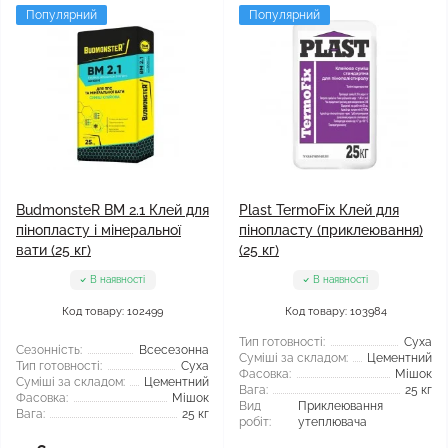
Популярний
Популярний
BudmonsteR BM 2.1 Клей для
Plast TermoFix Клей для
пінопласту і мінеральної
пінопласту (приклеювання)
вати (25 кг)
(25 кг)
В наявності
В наявності
Код товару: 102499
Код товару: 103984
Тип готовності:
Суха
Сезонність:
Всесезонна
Суміші за складом:
Цементний
Тип готовності:
Суха
Фасовка:
Мішок
Суміші за складом:
Цементний
Вага:
25 кг
Фасовка:
Мішок
Вид
Приклеювання
Вага:
25 кг
робіт:
утеплювача