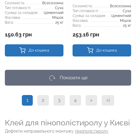
Сезонність:
Всесезонна
Сезонність:
Всесезонна
Тип готовності:
Суха
Тип готовності:
Суха
Суміші за складом:
Цементний
Суміші за складом:
Цементний
Фасовка:
Мішок
Фасовка:
Мішок
Вага:
25 кг
Вага:
25 кг
150.63 грн
253.16 грн
До кошика
До кошика
Показати ще
1
2
3
4
>
>|
Клей для пінополістиролу у Києві
Дефекти неправильного монтажу
пінополістиролу