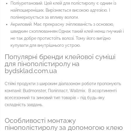
Поліуретановий. Цей клей для полістиролу є одним із
найпоширеніших. Вирізняється високою адгезією. І
полімеризується за впливу вологи.
Акриловий. Має прекрасну зчіплюваність з основою,
швидким схоплюванням.Однак такий клей менш гнучкий і
не так добре протистоїть волозі. Тому його вигідно
купувати для внутрішнього устрою.
Популярні бренди клейової суміші
для пінополістиролу на
bydsklad.com.ua
Стійкі продукти з широким діапазоном роботи пропонують
компанії: Budmonster, Поліпласт, Wallmix. В асортименті
всесезонний та зимовий тип товарів – під будь-яку
складність завдань.
Особливості монтажу
пінополістиролу за допомогою клею