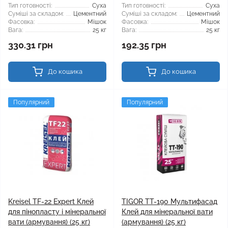
Тип готовності:
Суха
Тип готовності:
Суха
Суміші за складом:
Цементний
Суміші за складом:
Цементний
Фасовка:
Мішок
Фасовка:
Мішок
Вага:
25 кг
Вага:
25 кг
330.31 грн
192.35 грн
До кошика
До кошика
Популярний
Популярний
Kreisel TF-22 Expert Клей
TIGOR TT-190 Мультифасад
для пінопласту і мінеральної
Клей для мінеральної вати
вати (армування) (25 кг)
(армування) (25 кг)