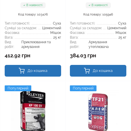
В наявності
В наявності
Код товару: 103476
Код товару: 105946
Тип готовності:
Суха
Тип готовності:
Суха
Суміші за складом:
Цементний
Суміші за складом:
Цементний
Фасовка:
Мішок
Фасовка:
Мішок
Вага:
25 кг
Вага:
25 кг
Вид
Приклеювання та
Вид
Армування
робіт:
армування
робіт:
утеплювача
412.92 грн
384.03 грн
До кошика
До кошика
Популярний
Популярний