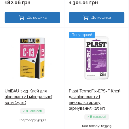
182.06 грн
1 301.01 грн
До кошика
До кошика
Популярний
UniBAU з-13 Клей для
Plast TermoFix-EPS-F Клей
пінопласту і мінеральної
для пінопласту і
вати (25 кг)
пінополістиролу
(армування) (25 кг)
В наявності
В наявності
Код товару: 52522
Код товару: 103985