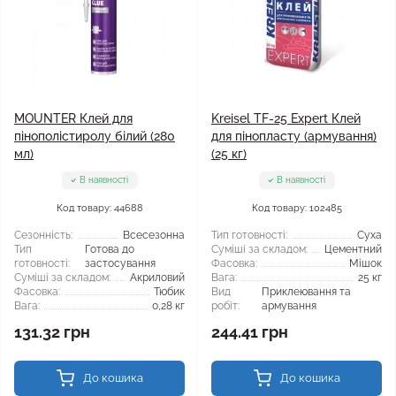
MOUNTER Клей для
Kreisel TF-25 Expert Клей
пінополістиролу білий (280
для пінопласту (армування)
мл)
(25 кг)
В наявності
В наявності
Код товару: 44688
Код товару: 102485
Сезонність:
Всесезонна
Тип готовності:
Суха
Тип
Готова до
Суміші за складом:
Цементний
готовності:
застосування
Фасовка:
Мішок
Суміші за складом:
Акриловий
Вага:
25 кг
Фасовка:
Тюбик
Вид
Приклеювання та
Вага:
0,28 кг
робіт:
армування
131.32 грн
244.41 грн
До кошика
До кошика