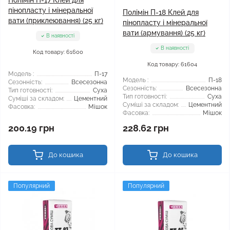
Полімін П-17 Клей для
пінопласту і мінеральної
Полімін П-18 Клей для
вати (приклеювання) (25 кг)
пінопласту і мінеральної
вати (армування) (25 кг)
В наявності
В наявності
Код товару: 61600
Код товару: 61604
Модель :
П-17
Модель :
П-18
Сезонність:
Всесезонна
Сезонність:
Всесезонна
Тип готовності:
Суха
Тип готовності:
Суха
Суміші за складом:
Цементний
Суміші за складом:
Цементний
Фасовка:
Мішок
Фасовка:
Мішок
200.19 грн
228.62 грн
До кошика
До кошика
Популярний
Популярний