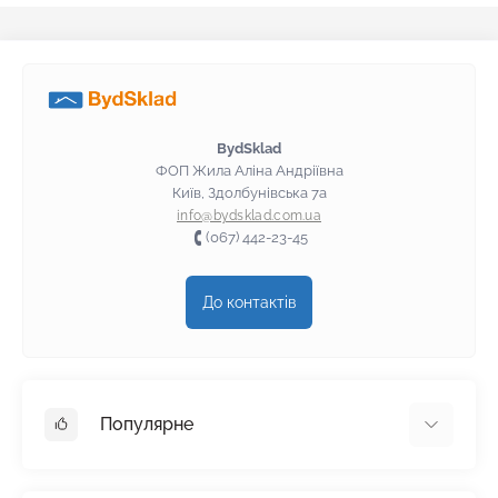
Клей для пінополістиролу Wallmix
Клей для пінополістиролу Scanmix
Клей для пінополістиролу BudmonsteR
Клей для пінополістиролу Baumit
BydSklad
ФОП Жила Аліна Андріївна
Київ, Здолбунівська 7а
info@bydsklad.com.ua
(067) 442-23-45
До контактів
Популярне
Гіпсокартон