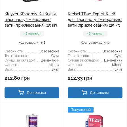
Kleyzer KP-100sv Клей для
Kreisel TF-21 Expert Клей
пінопласту і мінеральної
для пінопласту і мінеральної
вати (приклеювання) (25 кг)
вати (приклеювання) (25 кг)
В наявності
В наявності
Код товару: 49346
Код товару: 105940
Сезонність:
Всесезонна
Сезонність:
Всесезонна
Тип готовності:
Суха
Тип готовності:
Суха
Суміші за складом:
Цементний
Суміші за складом:
Цементний
Фасовка:
Мішок
Фасовка:
Мішок
Вага:
25 кг
Вага:
25 кг
212.80 грн
212.33 грн
До кошика
До кошика
Популярний