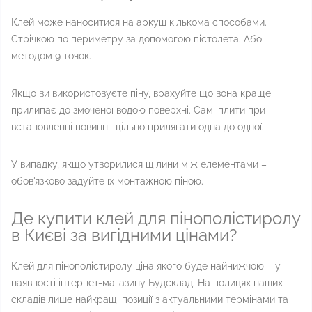
Клей може наноситися на аркуш кількома способами.
Стрічкою по периметру за допомогою пістолета. Або
методом 9 точок.
Якщо ви використовуєте піну, врахуйте що вона краще
прилипає до змоченої водою поверхні. Самі плити при
встановленні повинні щільно прилягати одна до одної.
У випадку, якщо утворилися щілини між елементами –
обов'язково задуйте їх монтажною піною.
Де купити клей для пінополістиролу
в Києві за вигідними цінами?
Клей для пінополістиролу ціна якого буде найнижчою – у
наявності інтернет-магазину Будсклад. На полицях наших
складів лише найкращі позиції з актуальними термінами та