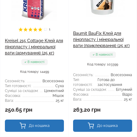
1
Baumit BauFix Клей для
пінопласту і мінеральної
Kreisel 215 Cottage Клей для
вати (приклеювання) (25 кг)
пінопласту і мінеральної
вати (армування) (25 кг)
В наявності
В наявності
Код товару: 103399
Код товару: 14499
Сезонність:
Всесезонна
Тип
Готова до
Сезонність:
Всесезонна
готовності:
застосування
Тип готовності:
Суха
Суміші за складом:
Бітумний
Суміші за складом:
Цементний
Фасовка:
Відро
Фасовка:
Мішок
Вага:
25 кг
Вага:
25 кг
250.65 грн
263.20 грн
До кошика
До кошика