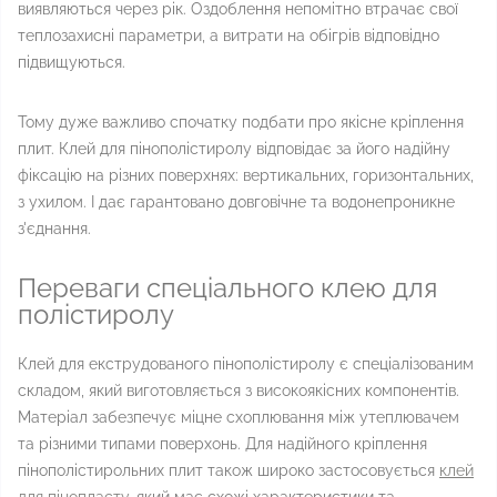
виявляються через рік. Оздоблення непомітно втрачає свої
теплозахисні параметри, а витрати на обігрів відповідно
підвищуються.
Тому дуже важливо спочатку подбати про якісне кріплення
плит. Клей для пінополістиролу відповідає за його надійну
фіксацію на різних поверхнях: вертикальних, горизонтальних,
з ухилом. І дає гарантовано довговічне та водонепроникне
з'єднання.
Переваги спеціального клею для
полістиролу
Клей для екструдованого пінополістиролу є спеціалізованим
складом, який виготовляється з високоякісних компонентів.
Матеріал забезпечує міцне схоплювання між утеплювачем
та різними типами поверхонь. Для надійного кріплення
пінополістирольних плит також широко застосовується
клей