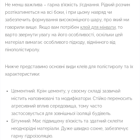
Не менш важлива – гарна в'язкість з'єднання. Рідкий розчин
розтікатиметься на всі боки, і при цьому навряд чи
забезпечить формування високоміцного шару, про який ми
говорили вище. Якщо вам потрібен
клей для мінвати
, то
варто звернути увагу на його особливості, оскільки цей
матеріал вимагає особливого підходу, відмінного від
пінополістиролу.
Нижче представимо основні види клеїв для полістиролу та їх
характеристики:
Цементний. Крім цементу, у своєму складі зазвичай
містить наповнювачі та модифікатори. Стійко переносить
агресивний вплив середовища, тому часто
застосовується для зовнішньої ізоляції будівель.
Бітумний. Має підвищену в'язкість та здатний склеїти
неоднорідні матеріали. Дуже швидко сохне, забезпечує
гарну гідроізоляцію.