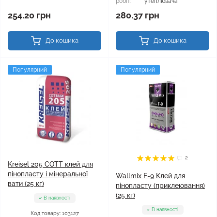
робіт:
утеплювача
254.20 грн
280.37 грн
До кошика
До кошика
Популярний
Популярний
2
Kreisel 205 СОТТ клей для
пінопласту і мінеральної
Wallmix F-9 Клей для
вати (25 кг)
пінопласту (приклеювання)
(25 кг)
В наявності
В наявності
Код товару: 103127