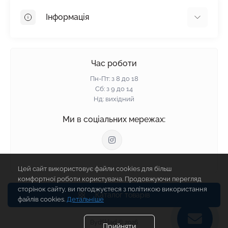
OSB
Інформація
Пінопласт
Пінополістирол
Доставка
Мінеральна вата
Оплата
Час роботи
Клей для плитки
Контакти
Пн-Пт: з 8 до 18
Гарантія та повернення
Сб: з 9 до 14
Нд: вихідний
Політика конфіденційності
Про нас
Ми в соціальних мережах:
Відгуки
Блог
Зворотній зв'язок
Цей сайт використовує файли cookies для більш
Карта сайту
комфортної роботи користувача. Продовжуючи перегляд
Виробники
сторінок сайту, ви погоджуєтеся з політикою використання
Каталог товарів
файлів cookies.
Детальніше
BydSklad © 2026
Прийняти