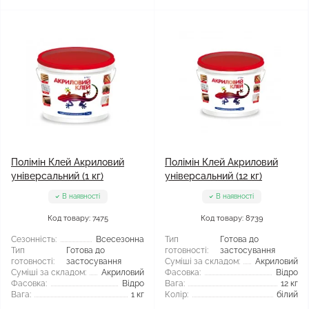
Полімін Клей Акриловий
Полімін Клей Акриловий
універсальний (1 кг)
універсальний (12 кг)
В наявності
В наявності
Код товару: 7475
Код товару: 8739
Сезонність:
Всесезонна
Тип
Готова до
Тип
Готова до
готовності:
застосування
готовності:
застосування
Суміші за складом:
Акриловий
Суміші за складом:
Акриловий
Фасовка:
Відро
Фасовка:
Відро
Вага:
12 кг
Вага:
1 кг
Колір:
білий