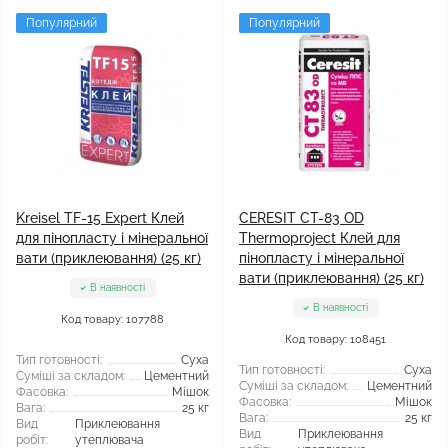
Популярний
Популярний
Kreisel TF-15 Expert Клей
CERESIT CT-83 OD
для пінопласту і мінеральної
Thermoproject Клей для
вати (приклеювання) (25 кг)
пінопласту і мінеральної
вати (приклеювання) (25 кг)
В наявності
В наявності
Код товару: 107788
Код товару: 108451
Тип готовності:
Суха
Тип готовності:
Суха
Суміші за складом:
Цементний
Суміші за складом:
Цементний
Фасовка:
Мішок
Фасовка:
Мішок
Вага:
25 кг
Вага:
25 кг
Вид
Приклеювання
Вид
Приклеювання
робіт:
утеплювача