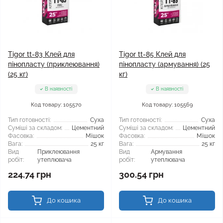
Tigor tt-83 Клей для
Tigor tt-85 Клей для
пінопласту (приклеювання)
пінопласту (армування) (25
(25 кг)
кг)
В наявності
В наявності
Код товару: 105570
Код товару: 105569
Тип готовності:
Суха
Тип готовності:
Суха
Суміші за складом:
Цементний
Суміші за складом:
Цементний
Фасовка:
Мішок
Фасовка:
Мішок
Вага:
25 кг
Вага:
25 кг
Вид
Приклеювання
Вид
Армування
робіт:
утеплювача
робіт:
утеплювача
224.74 грн
300.54 грн
До кошика
До кошика