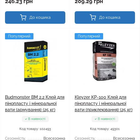
246.23 грн
209.29 грн
До кошика
До кошика
Популярний
Популярний
Budmonster BM 2.2 Клей для
Kleyzer KP-100 Клей для
пінопласту і мінеральної
пінопласту і мінеральної
вати (армування) (25 кг)
вати (приклеювання) (25 кг)
В наявності
В наявності
Код товару: 102493
Код товару: 49301
Сезонність:
Всесезонна
Сезонність:
Всесезонна