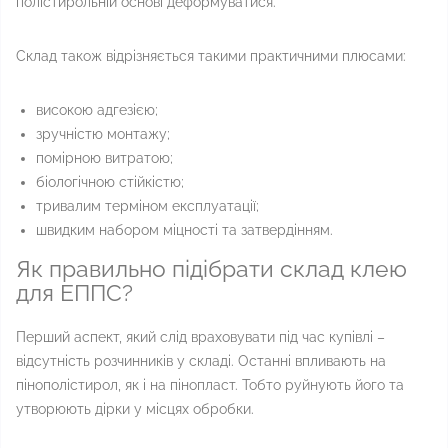
полістирольній основі деформуватися.
Склад також відрізняється такими практичними плюсами:
високою адгезією;
зручністю монтажу;
помірною витратою;
біологічною стійкістю;
тривалим терміном експлуатації;
швидким набором міцності та затвердінням.
Як правильно підібрати склад клею
для ЕППС?
Перший аспект, який слід враховувати під час купівлі –
відсутність розчинників у складі. Останні впливають на
пінополістирол, як і на пінопласт. Тобто руйнують його та
утворюють дірки у місцях обробки.