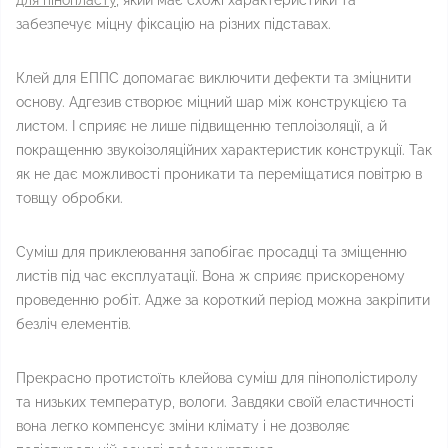
для пінопласту
, який має схожі характеристики та
забезпечує міцну фіксацію на різних підставах.
Клей для ЕППС допомагає виключити дефекти та зміцнити
основу. Адгезив створює міцний шар між конструкцією та
листом. І сприяє не лише підвищенню теплоізоляції, а й
покращенню звукоізоляційних характеристик конструкції. Так
як не дає можливості проникати та переміщатися повітрю в
товщу обробки.
Суміш для приклеювання запобігає просадці та зміщенню
листів під час експлуатації. Вона ж сприяє прискореному
проведенню робіт. Адже за короткий період можна закріпити
безліч елементів.
Прекрасно протистоїть клейова суміш для пінополістиролу
та низьких температур, вологи. Завдяки своїй еластичності
вона легко компенсує зміни клімату і не дозволяє