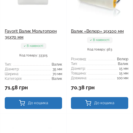
Favorit Валик Мольтопрен
Валик «Велюр» 15x100 мм
35x70 мм
В наявності
В наявності
Код товару: 563
Код товару: 33325
Різновид:
Велюр
Тип:
Валик
Тип:
Валик
Діаметр:
15 мм
Діаметр:
35 мм
Товщина:
15 мм
Ширина:
70 мм
Довжина:
100 мм
Категорія:
Валик
71.58 грн
70.38 грн
До кошика
До кошика