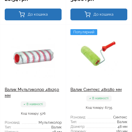
До кошика
До кошика
Популярний
Валик Мультиколор 48x250
Валик Синтекс 48x180 мм
мм
В наявності
В наявності
Код товару: 6735
Код товару: 576
Різновид:
Синтекс
Тип:
Валик
Різновид:
Мультиколор
Діаметр:
48 мм
Тип:
Валик
Довжина:
180 мм