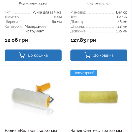
Код товару: 23935
Код товару: 569
Тип:
Ручка для валика
Різновид:
Велюр
Діаметр:
6 мм
Тип:
Валик
Ширина:
60 мм
Діаметр:
48 мм
Категорія:
Малярський
Ширина:
48 мм
інструмент
Довжина:
180 мм
12.06 грн
127.83 грн
До кошика
До кошика
Популярний
Валик «Велюр» 15x150 мм
Валик Синтекс 30x150 мм