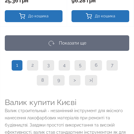
25.36 грн
96.28 грн
До кошика
До кошика
Показати ще
1
2
3
4
5
6
7
8
9
>
>|
Валик купити Києві
Валик строительный - незамінний інструмент для якісного
нанесення лакофарбових матеріалів при ремонті та
будівництві. Завдяки простоті використання та високій
ефективності, валик став стандартним інструментом як для