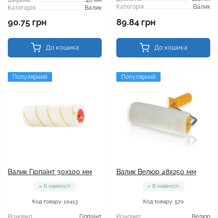
Ширина:
48 мм
Категорія:
Валик
Категорія:
Валик
90.75 грн
89.84 грн
До кошика
До кошика
Популярний
Популярний
Валик Гірпаінт 30x100 мм
Валик Велюр 48x250 мм
В наявності
В наявності
Код товару: 10413
Код товару: 570
Різновид:
Гірпаінт
Різновид:
Велюр