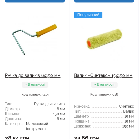
Популярний
Ручка до валиків 6x150 мм
Валик «Синтекс» 15x150 мм
В наявності
В наявності
Код товару: 3214
Код товару: 9018
Тип:
Ручка для валика
Різновид:
Синтекс
Діаметр:
6 мм
Тип:
Валик
Ширина:
150 мм
Діаметр:
15 мм
Довжина:
6 мм
Товщина:
15 мм
Категорія:
Малярський
Довжина:
150 мм
інструмент
28.54 грн
34.66 грн