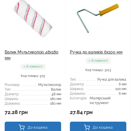
Валик Мультиколор 48x180
Ручка до валиків 6x100 мм
мм
В наявності
В наявності
Код товару: 3213
Код товару: 575
Тип:
Ручка для валика
Діаметр:
6 мм
Різновид:
Мультиколор
Ширина:
100 мм
Тип:
Валик
Довжина:
6 мм
Діаметр:
48 мм
Категорія:
Малярський
Ширина:
180 мм
інструмент
Довжина:
180 мм
72.28 грн
27.84 грн
До кошика
До кошика