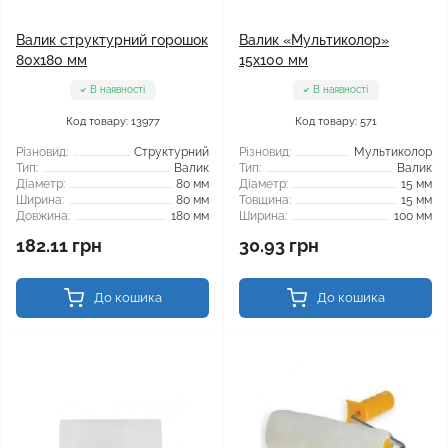
Валик структурний горошок
Валик «Мультиколор»
80x180 мм
15x100 мм
В наявності
В наявності
Код товару: 13977
Код товару: 571
Різновид:
Структурний
Різновид:
Мультиколор
Тип:
Валик
Тип:
Валик
Діаметр:
80 мм
Діаметр:
15 мм
Ширина:
80 мм
Товщина:
15 мм
Довжина:
180 мм
Ширина:
100 мм
182.11 грн
30.93 грн
До кошика
До кошика