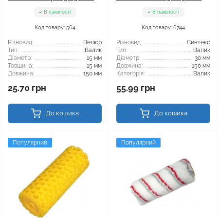
В наявності
В наявності
Код товару: 564
Код товару: 6744
Різновид:
Велюр
Різновид:
Синтекс
Тип:
Валик
Тип:
Валик
Діаметр:
15 мм
Діаметр:
30 мм
Товщина:
15 мм
Довжина:
150 мм
Довжина:
150 мм
Категорія:
Валик
25.70 грн
55.99 грн
До кошика
До кошика
Популярний
Популярний