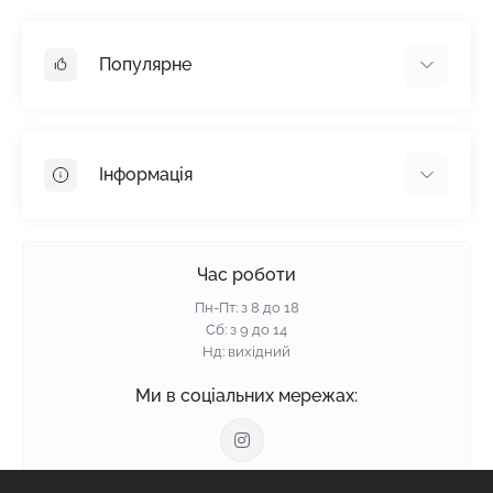
Популярне
Гіпсокартон
OSB
Інформація
Пінопласт
Пінополістирол
Доставка
Мінеральна вата
Оплата
Час роботи
Клей для плитки
Контакти
Пн-Пт: з 8 до 18
Гарантія та повернення
Сб: з 9 до 14
Нд: вихідний
Політика конфіденційності
Про нас
Ми в соціальних мережах:
Відгуки
Блог
Зворотній зв'язок