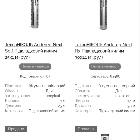
ТехноНІКОЛЬ Anderep Next
ТехноНІКОЛЬ Anderep Next
Self Підкладковий килим
Fix Підкладковий килим
25x1 м (рул)
30x1,1 м (рул)
Немає в наявності
Немає в наявності
Код товару: 63487
Код товару: 63486
Підстава:
бітумно-полімерний
Підстава:
бітумно-полімерний
Область
Для
Область
Для
застосування:
покрівлі
застосування:
покрівлі
Ширина:
1 м
Ширина:
1,1 м
Довжина:
25 м
Довжина:
30 м
Категорія:
Підкладковий килим
Категорія:
Підкладковий килим
Продано
Продано