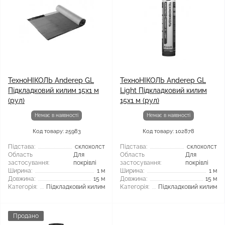
ТехноНІКОЛЬ Anderep GL
ТехноНІКОЛЬ Anderep GL
Підкладковий килим 15x1 м
Light Підкладковий килим
(рул)
15x1 м (рул)
Немає в наявності
Немає в наявності
Код товару: 25983
Код товару: 102878
Підстава:
склохолст
Підстава:
склохолст
Область
Для
Область
Для
застосування:
покрівлі
застосування:
покрівлі
Ширина:
1 м
Ширина:
1 м
Довжина:
15 м
Довжина:
15 м
Категорія:
Підкладковий килим
Категорія:
Підкладковий килим
Продано