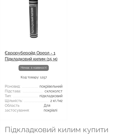
Євроруберойд Ореол - 1
Підкладковий килим (15 м)
Немає в наявності
Код товару: 1257
Різновид:
покрівельний
Підстава:
склохолст
Тип:
підкладковий
Щільність:
2 кг/м2
Область
Для
застосування:
покрівлі
Підкладковий килим купити