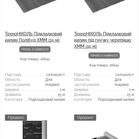
ТехноНІКОЛЬ Підкладковий
ТехноНІКОЛЬ Підкладковий
килим Полібуд ХММ (15 м)
килим під гнучку черепицю
ХММ (15 м)
Немає в наявності
Немає в наявності
Код товару: 16642
Код товару: 16641
Підстава:
склохолст
Підстава:
склохолст
Область
Для
Область
Для
застосування:
покрівлі
застосування:
покрівлі
Ширина:
1 м
Ширина:
1 м
Довжина:
15 м
Довжина:
15 м
Категорія:
Підкладковий килим
Категорія:
Підкладковий килим
Продано
Продано