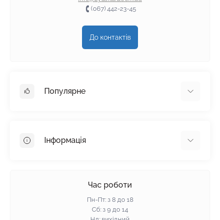
(067) 442-23-45
До контактів
Популярне
Гіпсокартон
OSB
Інформація
Пінопласт
Пінополістирол
Доставка
Мінеральна вата
Оплата
Час роботи
Клей для плитки
Контакти
Пн-Пт: з 8 до 18
Гарантія та повернення
Сб: з 9 до 14
Нд: вихідний