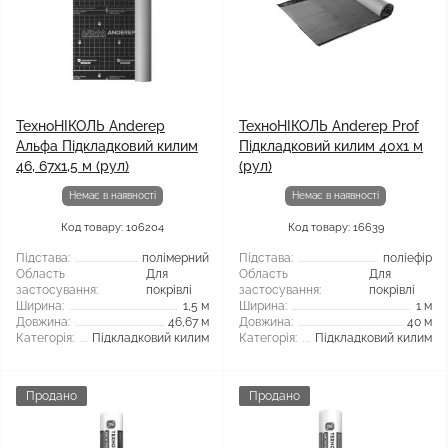
ТехноНІКОЛЬ Anderep
ТехноНІКОЛЬ Anderep Prof
Альфа Підкладковий килим
Підкладковий килим 40x1 м
46, 67x1,5 м (рул)
(рул)
Немає в наявності
Немає в наявності
Код товару: 106204
Код товару: 16639
Підстава:
полімерний
Підстава:
поліефір
Область
Для
Область
Для
застосування:
покрівлі
застосування:
покрівлі
Ширина:
1,5 м
Ширина:
1 м
Довжина:
46,67 м
Довжина:
40 м
Категорія:
Підкладковий килим
Категорія:
Підкладковий килим
Продано
Продано