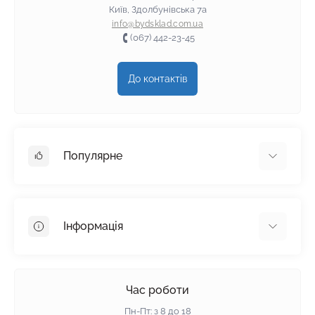
Київ, Здолбунівська 7а
info@bydsklad.com.ua
(067) 442-23-45
До контактів
Популярне
Гіпсокартон
OSB
Інформація
Пінопласт
Пінополістирол
Доставка
Мінеральна вата
Оплата
Час роботи
Клей для плитки
Контакти
Пн-Пт: з 8 до 18