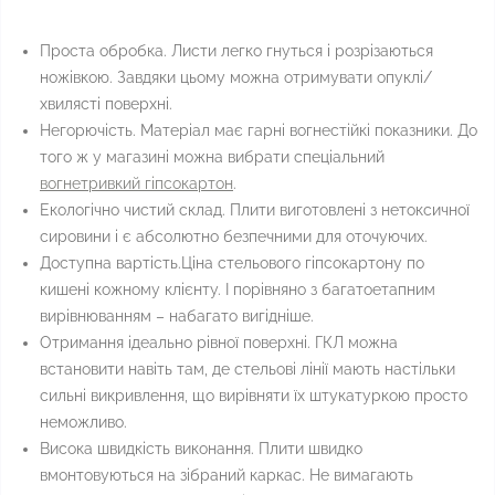
Проста обробка. Листи легко гнуться і розрізаються
ножівкою. Завдяки цьому можна отримувати опуклі/
хвилясті поверхні.
Негорючість. Матеріал має гарні вогнестійкі показники. До
того ж у магазині можна вибрати спеціальний
вогнетривкий гіпсокартон
.
Екологічно чистий склад. Плити виготовлені з нетоксичної
сировини і є абсолютно безпечними для оточуючих.
Доступна вартість.Ціна стельового гіпсокартону по
кишені кожному клієнту. І порівняно з багатоетапним
вирівнюванням – набагато вигідніше.
Отримання ідеально рівної поверхні. ГКЛ можна
встановити навіть там, де стельові лінії мають настільки
сильні викривлення, що вирівняти їх штукатуркою просто
неможливо.
Висока швидкість виконання. Плити швидко
вмонтовуються на зібраний каркас. Не вимагають