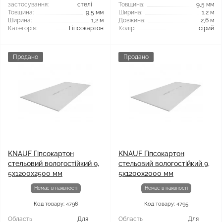
застосування:
стелі
Товщина:
9,5 мм
Товщина:
9,5 мм
Ширина:
1,2 м
Ширина:
1,2 м
Довжина:
2,6 м
Категорія:
Гіпсокартон
Колір:
сірий
Продано
Продано
KNAUF Гіпсокартон
KNAUF Гіпсокартон
стельовий вологостійкий 9,
стельовий вологостійкий 9,
5x1200x2500 мм
5x1200x2000 мм
Немає в наявності
Немає в наявності
Код товару: 4796
Код товару: 4795
Область
Для
Область
Для