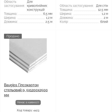
Область
Для
застосування:
криволінійних
Область застосування:
Для стін
конструкцій
Товщина:
12,5 мм
Товщина:
6,5 мм
Ширина:
1,2 м
Ширина:
1,2 м
Довжина:
2 м
Довжина:
2,5 м
Колір:
білий
Продано
Baugips Гіпсокартон
стельовий 9, 5x1200x2500
мм
Немає в наявності
Код товару: 4423