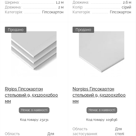
Ширина:
1,2 м
Довжина:
2,6 м
Довжина:
2 м
Колір:
сірий
Категорія:
Гіпсокартон
Категорія:
Гіпсокартон
Продано
Продано
Rigips Гіпсокартон
Norgips Гіпсокартон
стельовий 9, 5x1200x2600
стельовий 9, 5x1200x2600
мм
мм
Немає в наявності
Немає в наявності
Код товару: 23231
Код товару: 109696
Область
Для
Область
Для
застосування:
стелі