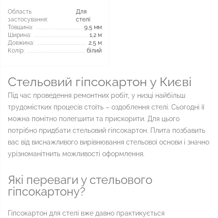
Область
Для
застосування:
стелі
Товщина:
9,5 мм
Ширина:
1,2 м
Довжина:
2,5 м
Колір:
білий
Стельовий гіпсокартон у Києві
Під час проведення ремонтних робіт, у низці найбільш
трудомістких процесів стоїть – оздоблення стелі. Сьогодні її
можна помітно полегшити та прискорити. Для цього
потрібно придбати стельовий гіпсокартон. Плита позбавить
вас від виснажливого вирівнювання стельової основи і значно
урізноманітнить можливості оформлення.
Які переваги у стельового
гіпсокартону?
Гіпсокартон для стелі вже давно практикується