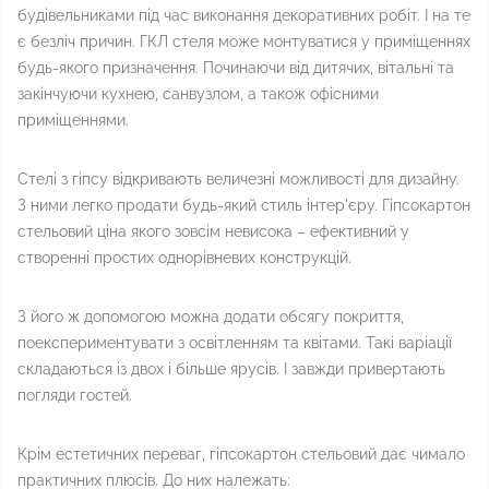
будівельниками під час виконання декоративних робіт. І на те
є безліч причин. ГКЛ стеля може монтуватися у приміщеннях
будь-якого призначення. Починаючи від дитячих, вітальні та
закінчуючи кухнею, санвузлом, а також офісними
приміщеннями.
Стелі з гіпсу відкривають величезні можливості для дизайну.
З ними легко продати будь-який стиль інтер'єру. Гіпсокартон
стельовий ціна якого зовсім невисока – ефективний у
створенні простих однорівневих конструкцій.
З його ж допомогою можна додати обсягу покриття,
поекспериментувати з освітленням та квітами. Такі варіації
складаються із двох і більше ярусів. І завжди привертають
погляди гостей.
Крім естетичних переваг, гіпсокартон стельовий дає чимало
практичних плюсів. До них належать: