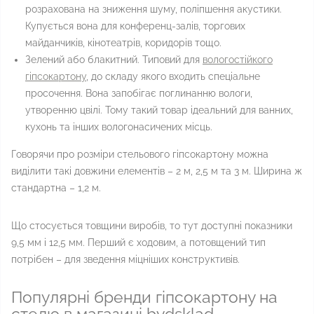
розрахована на зниження шуму, поліпшення акустики.
Купується вона для конференц-залів, торгових
майданчиків, кінотеатрів, коридорів тощо.
Зелений або блакитний. Типовий для
вологостійкого
гіпсокартону
, до складу якого входить спеціальне
просочення. Вона запобігає поглинанню вологи,
утворенню цвілі. Тому такий товар ідеальний для ванних,
кухонь та інших вологонасичених місць.
Говорячи про розміри стельового гіпсокартону можна
виділити такі довжини елементів – 2 м, 2,5 м та 3 м. Ширина ж
стандартна – 1,2 м.
Що стосується товщини виробів, то тут доступні показники
9,5 мм і 12,5 мм. Перший є ходовим, а потовщений тип
потрібен – для зведення міцніших конструктивів.
Популярні бренди гіпсокартону на
стелю в магазині bydsklad