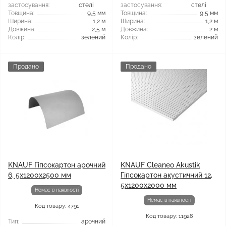
застосування:
стелі
застосування:
стелі
Товщина:
9,5 мм
Товщина:
9,5 мм
Ширина:
1,2 м
Ширина:
1,2 м
Довжина:
2,5 м
Довжина:
2 м
Колір:
зелений
Колір:
зелений
Продано
Продано
KNAUF Гіпсокартон арочний
KNAUF Cleaneo Akustik
6, 5x1200x2500 мм
Гіпсокартон акустичний 12,
5x1200x2000 мм
Немає в наявності
Немає в наявності
Код товару: 4791
Код товару: 11928
Тип:
арочний