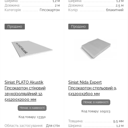
Ширина:
1,2 м
Ширина:
1,2 м
Довжина:
2 м
Довжина:
2,5 м
Категорія:
Гіпсокартон
Колір:
блакитний
Продано
Продано
Siniat PLATO Akustik
Siniat Nida Expert
Гіпсокартон стіновий
Гіпсокартон стельовий 9,
звукоізоляційний 12,
5x1200x2600 мм
5x1200x2000 мм
Немає в наявності
Немає в наявності
Код товару: 105223
Код товару: 13350
Товщина:
9,5 мм
Область застосування:
Для стін
Ширина:
1,2 м