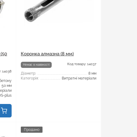
 (50
Коронка алмазна (8 мм)
Код товару: 14037
Немає в наявності
: 14038
Діаметр:
8 мм
Категорія:
Витратні матеріали
бетону
50 мм
теріали
S-plus
Продано