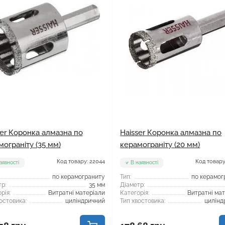
ser Коронка алмазна по
Haisser Коронка алмазна по
мограніту (35 мм)
керамограніту (20 мм)
Код товару: 22044
Код товару
аявності
В наявності
по керамограниту
Тип:
по керамог
р:
35 мм
Діаметр:
рія:
Витратні матеріали
Категорія:
Витратні ма
остовика:
циліндричний
Тип хвостовика:
цилінд