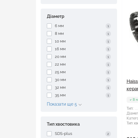
Діаметр
6 мм
1
8 мм
1
10 мм
1
16 мм
1
20 мм
1
22 мм
1
25 мм
1
30 мм
1
Hais
32 мм
1
кера
35 мм
1
В н
Показати ще 5
Тип:
Діамет
Катего
Тип хв
Тип хвостовика
SDS-plus
2