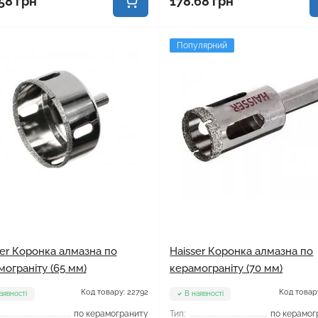
58 грн
178.68 грн
Популярний
ser Коронка алмазна по
Haisser Коронка алмазна по
мограніту (65 мм)
керамограніту (70 мм)
Код товару: 22792
Код товару
аявності
В наявності
по керамограниту
Тип:
по керамог