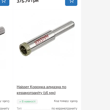
375.70 грн
Haisser Коронка алмазна по
керамограніту (16 мм)
: 19213
Код товару: 19209
В наявності
раниту
Тип:
по керамограниту