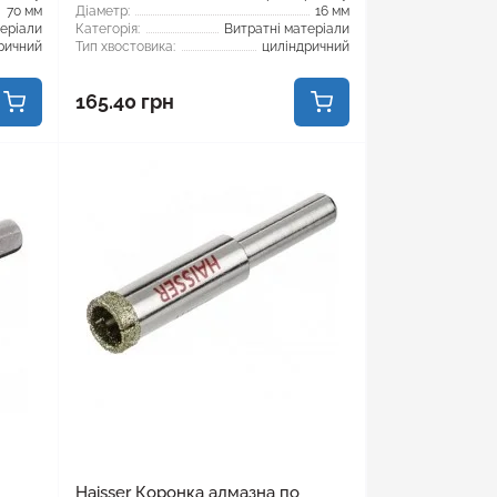
70 мм
Діаметр:
16 мм
теріали
Категорія:
Витратні матеріали
ричний
Тип хвостовика:
циліндричний
165.40 грн
Haisser Коронка алмазна по