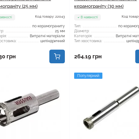
мограніту (25 мм)
керамограніту (30 мм)
Код товару: 22043
Код товару
аявності
В наявності
по керамограниту
Тип:
по керамог
р:
25 мм
Діаметр:
рія:
Витратні матеріали
Категорія:
Витратні ма
остовика:
циліндричний
Тип хвостовика:
цилінд
30 грн
264.19 грн
Популярний