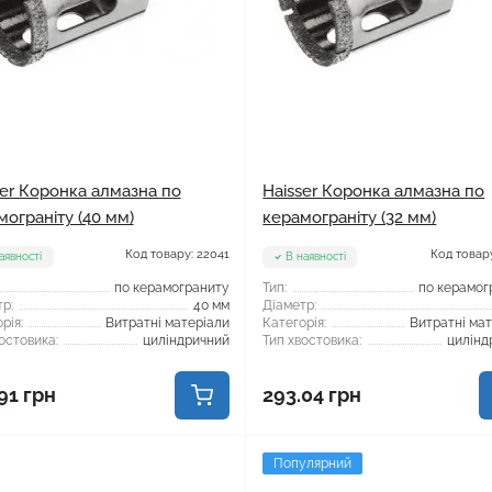
ser Коронка алмазна по
Haisser Коронка алмазна по
мограніту (40 мм)
керамограніту (32 мм)
Код товару: 22041
Код товару
аявності
В наявності
по керамограниту
Тип:
по керамог
р:
40 мм
Діаметр:
рія:
Витратні матеріали
Категорія:
Витратні ма
остовика:
циліндричний
Тип хвостовика:
цилінд
91 грн
293.04 грн
Популярний