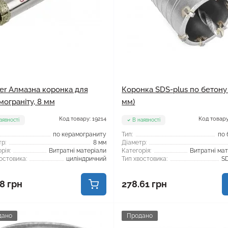
ser Алмазна коронка для
Коронка SDS-plus по бетону
мограніту, 8 мм
мм)
Код товару: 19214
Код товару
аявності
В наявності
по керамограниту
Тип:
по 
р:
8 мм
Діаметр:
рія:
Витратні матеріали
Категорія:
Витратні ма
остовика:
циліндричний
Тип хвостовика:
SD
8 грн
278.61 грн
дано
Продано