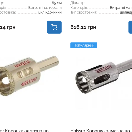
р:
65 мм
Діаметр:
рія:
Витратні матеріали
Категорія:
Витратні ма
остовика:
циліндричний
Тип хвостовика:
цилінд
24 грн
616.21 грн
Популярний
ser Коронка алмазна по
Haisser Коронка алмазна по