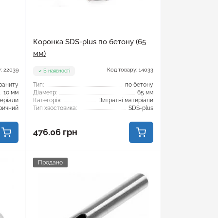
Коронка SDS-plus по бетону (65
мм)
: 22039
Код товару: 14033
В наявності
раниту
Тип:
по бетону
10 мм
Діаметр:
65 мм
теріали
Категорія:
Витратні матеріали
ричний
Тип хвостовика:
SDS-plus
476.06 грн
Продано