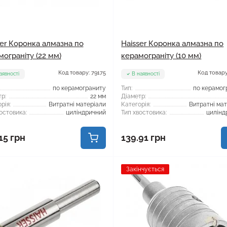
ser Коронка алмазна по
Haisser Коронка алмазна по
мограніту (22 мм)
керамограніту (10 мм)
Код товару: 79175
Код товару
аявності
В наявності
по керамограниту
Тип:
по керамог
р:
22 мм
Діаметр:
рія:
Витратні матеріали
Категорія:
Витратні ма
остовика:
циліндричний
Тип хвостовика:
цилінд
15 грн
139.91 грн
Закінчується