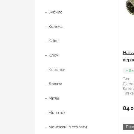
Хрестики для плитки
Зубило
Кельма
Кліщі
Hais
Ключі
кера
Коронки
В н
Тип:
Лопата
Діамет
Катего
Тип хв
Мітла
84.0
Молоток
Монтажні пістолети
Про