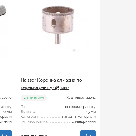
Haisser Коронка алмазна по
керамограніту (45 мм)
: 22040
Код товару: 22042
В наявності
раниту
Тип:
по керамограниту
20 мм
Діаметр:
45 мм
теріали
Категорія:
Витратні матеріали
ричний
Тип хвостовика:
циліндричний