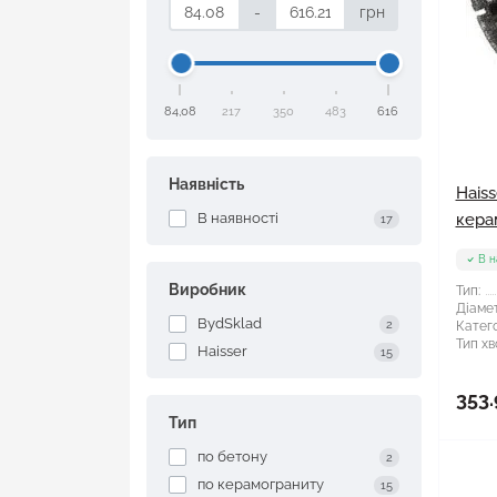
-
грн
84,08
217
350
483
616
Наявність
Hais
В наявності
кера
17
В н
Виробник
Тип:
Діамет
BydSklad
2
Катего
Тип хв
Haisser
15
353.
Тип
по бетону
2
по керамограниту
15