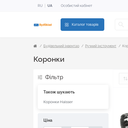
RU
UA
Особистий кабінет
Каталог товарів
Будівельний інвентар
Ручний інструмент
Ко
Коронки
Фільтр
Також шукають
Коронки Haisser
Ціна