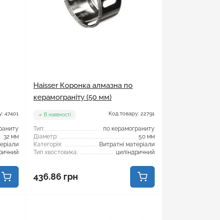
Haisser Коронка алмазна по
керамограніту (50 мм)
: 47401
Код товару: 22791
В наявності
раниту
Тип:
по керамограниту
32 мм
Діаметр:
50 мм
теріали
Категорія:
Витратні матеріали
ричний
Тип хвостовика:
циліндричний
436.86 грн