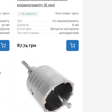
керамограніту (6 мм)
: 19210
Код товару: 19212
В наявності
раниту
Тип:
по керамограниту
30 мм
Діаметр:
6 мм
теріали
Категорія:
Витратні матеріали
ричний
Тип хвостовика:
циліндричний
87.74 грн