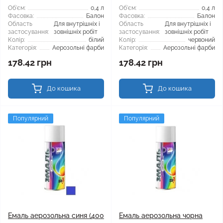
Об'єм:
0,4 л
Об'єм:
0,4 л
Фасовка:
Балон
Фасовка:
Балон
Область
Для внутрішніх і
Область
Для внутрішніх і
застосування:
зовнішніх робіт
застосування:
зовнішніх робіт
Колір:
білий
Колір:
червоний
Категорія:
Аерозольні фарби
Категорія:
Аерозольні фарби
178.42 грн
178.42 грн
До кошика
До кошика
Популярний
Популярний
Емаль аерозольна синя (400
Емаль аерозольна чорна