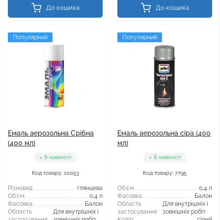
До кошика
До кошика
Популярний
Популярний
Емаль аерозольна Срібна
Емаль аерозольна сіра (400
(400 мл)
мл)
В наявності
В наявності
Код товару: 10053
Код товару: 7795
Різновид:
глянцева
Об'єм:
0,4 л
Об'єм:
0,4 л
Фасовка:
Балон
Фасовка:
Балон
Область
Для внутрішніх і
Область
Для внутрішніх і
застосування:
зовнішніх робіт
застосування:
зовнішніх робіт
Колір:
сірий