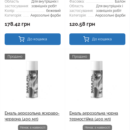
Область
Для внутрішніх і
Фасовка:
Балон
застосування:
зовнішніх робіт
Область
Для внутрішніх і
Колір:
бежевий
застосування:
зовнішніх робіт
Категорія:
Аерозольні фарби
Категорія:
Аерозольні фарби
178.42 грн
120.58 грн
До кошика
До кошика
Продано
Продано
Емаль аерозольна яскраво-
Емаль аерозольна чорна
червона (400 мл)
термостійка (400 мл)
Немає в наявності
Немає в наявності