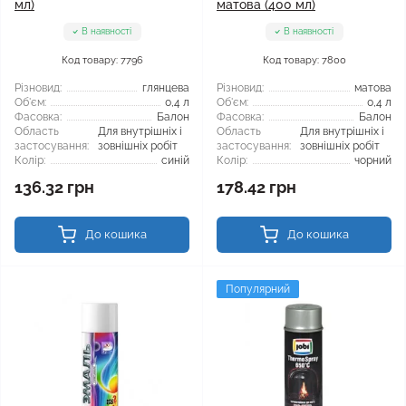
мл)
матова (400 мл)
В наявності
В наявності
Код товару: 7796
Код товару: 7800
Різновид:
глянцева
Різновид:
матова
Об'єм:
0,4 л
Об'єм:
0,4 л
Фасовка:
Балон
Фасовка:
Балон
Область
Для внутрішніх і
Область
Для внутрішніх і
застосування:
зовнішніх робіт
застосування:
зовнішніх робіт
Колір:
синій
Колір:
чорний
136.32 грн
178.42 грн
До кошика
До кошика
Популярний