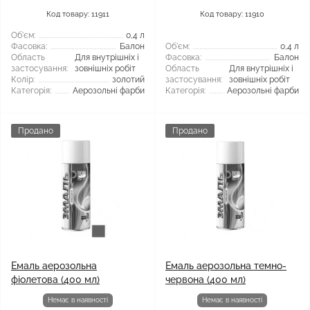
Код товару: 11911
Код товару: 11910
Об'єм:
0,4 л
Фасовка:
Балон
Об'єм:
0,4 л
Область
Для внутрішніх і
Фасовка:
Балон
застосування:
зовнішніх робіт
Область
Для внутрішніх і
Колір:
золотий
застосування:
зовнішніх робіт
Категорія:
Аерозольні фарби
Категорія:
Аерозольні фарби
Продано
Продано
Емаль аерозольна
Емаль аерозольна темно-
фіолетова (400 мл)
червона (400 мл)
Немає в наявності
Немає в наявності