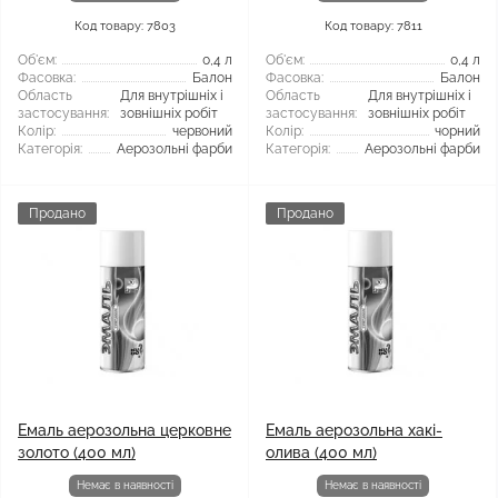
Код товару: 7803
Код товару: 7811
Об'єм:
0,4 л
Об'єм:
0,4 л
Фасовка:
Балон
Фасовка:
Балон
Область
Для внутрішніх і
Область
Для внутрішніх і
застосування:
зовнішніх робіт
застосування:
зовнішніх робіт
Колір:
червоний
Колір:
чорний
Категорія:
Аерозольні фарби
Категорія:
Аерозольні фарби
Продано
Продано
Емаль аерозольна церковне
Емаль аерозольна хакі-
золото (400 мл)
олива (400 мл)
Немає в наявності
Немає в наявності