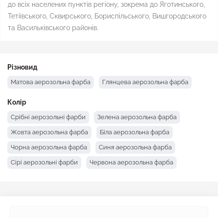
до всіх населених пунктів регіону, зокрема до Яготинського,
Тетіївського, Сквирського, Бориспільського, Вишгородського
та Васильківського районів.
Різновид
Матова аерозольна фарба
Глянцева аерозольна фарба
Колір
Срібні аерозольні фарби
Зелена аерозольна фарба
Жовта аерозольна фарба
Біла аерозольна фарба
Чорна аерозольна фарба
Синя аерозольна фарба
Сірі аерозольні фарби
Червона аерозольна фарба