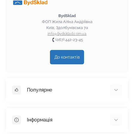
BydSklad
ФОП Жила Аліна Андріївна
Київ, Здолбунівська 7а
info@bydsklad.com.ua
(067) 442-23-45
До контактів
Популярне
Гіпсокартон
OSB
Інформація
Пінопласт
Пінополістирол