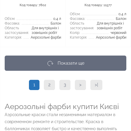
Код товару: 7802
Код товару: 11577
Об'єм:
0,4 л
Об'єм:
0,4 л
Фасовка:
Балон
Фасовка:
Балон
Область
Для внутрішніх і
Область
Для внутрішніх і
застосування:
зовнішніх робіт
застосування:
зовнішніх робіт
Колір:
червоний
Категорія:
Аерозольні фарби
Категорія:
Аерозольні фарби
Показати ще
1
2
3
>
>|
Аерозольні фарби купити Києві
Аэрозольные краски стали незаменимым материалом в
современном ремонте и строительстве. Краска в
баллончиках позволяет быстро и качественно выполнять