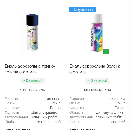
Популярний
Емаль аерозольна темно-
Емаль аерозольна Зелена
зелена (400 мл)
(400 мл)
В наявності
В наявності
Код товару: 7797
Код товару: 7809
Різновид:
глянцева
Різновид:
глянцева
Об'єм:
0,4 л
Об'єм:
0,4 л
Фасовка:
Балон
Фасовка:
Балон
Область
Для внутрішніх і
Область
Для внутрішніх і
застосування:
зовнішніх робіт
застосування:
зовнішніх робіт
Колір:
темно-зелений
Колір:
зелений