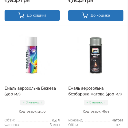
178.42 грн
178.42 грн
До кошика
До кошика
Емаль аерозольна Бежева
Емаль аерозольна
(400 мл)
безбарвна матова (400 мл)
В наявності
В наявності
Код товару: 11570
Код товару: 7804
Об'єм:
0,4 л
Різновид:
матова
Фасовка:
Балон
Об'єм:
0,4 л