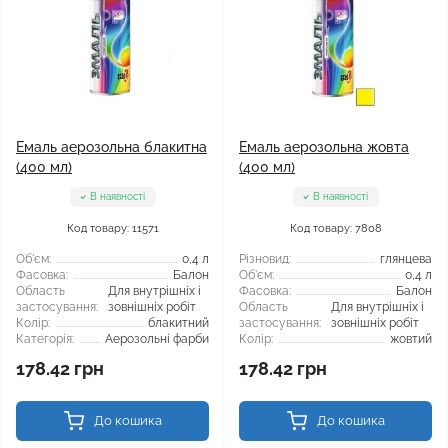
Емаль аерозольна блакитна
Емаль аерозольна жовта
(400 мл)
(400 мл)
В наявності
В наявності
Код товару: 11571
Код товару: 7808
Об'єм:
0,4 л
Різновид:
глянцева
Фасовка:
Балон
Об'єм:
0,4 л
Область
Для внутрішніх і
Фасовка:
Балон
застосування:
зовнішніх робіт
Область
Для внутрішніх і
Колір:
блакитний
застосування:
зовнішніх робіт
Категорія:
Аерозольні фарби
Колір:
жовтий
178.42 грн
178.42 грн
До кошика
До кошика