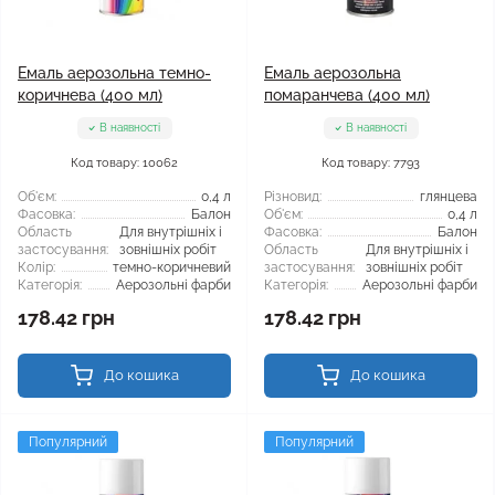
Емаль аерозольна темно-
Емаль аерозольна
коричнева (400 мл)
помаранчева (400 мл)
В наявності
В наявності
Код товару: 10062
Код товару: 7793
Об'єм:
0,4 л
Різновид:
глянцева
Фасовка:
Балон
Об'єм:
0,4 л
Область
Для внутрішніх і
Фасовка:
Балон
застосування:
зовнішніх робіт
Область
Для внутрішніх і
Колір:
темно-коричневий
застосування:
зовнішніх робіт
Категорія:
Аерозольні фарби
Категорія:
Аерозольні фарби
178.42 грн
178.42 грн
До кошика
До кошика
Популярний
Популярний