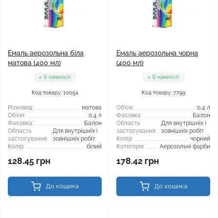
Емаль аерозольна біла
Емаль аерозольна чорна
матова (400 мл)
(400 мл)
В наявності
В наявності
Код товару: 10054
Код товару: 7799
Різновид:
матова
Об'єм:
0,4 л
Об'єм:
0,4 л
Фасовка:
Балон
Фасовка:
Балон
Область
Для внутрішніх і
Область
Для внутрішніх і
застосування:
зовнішніх робіт
застосування:
зовнішніх робіт
Колір:
чорний
Колір:
білий
Категорія:
Аерозольні фарби
128.45 грн
178.42 грн
До кошика
До кошика