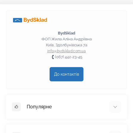
BydSklad
ФОП Жила Аліна Андріївна
Київ, Здолбунівська 7а
info@bydsklad.com.ua
(067) 442-23-45
До контактів
Популярне
Гіпсокартон
OSB