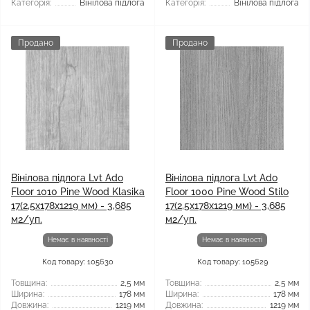
Категорія:
Вінілова підлога
Категорія:
Вінілова підлога
Продано
Продано
Вінілова підлога Lvt Ado
Вінілова підлога Lvt Ado
Floor 1010 Pine Wood Klasika
Floor 1000 Pine Wood Stilo
17(2,5x178x1219 мм) - 3,685
17(2,5x178x1219 мм) - 3,685
м2/уп.
м2/уп.
Немає в наявності
Немає в наявності
Код товару: 105630
Код товару: 105629
Товщина:
2,5 мм
Товщина:
2,5 мм
Ширина:
178 мм
Ширина:
178 мм
Довжина:
1219 мм
Довжина:
1219 мм