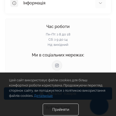
Інформація
Пінопласт
Пінополістирол
Доставка
Мінеральна вата
Оплата
Час роботи
Клей для плитки
Контакти
Пн-Пт: з 8 до 18
Гарантія та повернення
Сб: з 9 до 14
Нд: вихідний
Політика конфіденційності
Про нас
Ми в соціальних мережах:
Відгуки
Блог
Зворотній зв'язок
Цей сайт використовує файли cookies для більш
Карта сайту
комфортної роботи користувача. Продовжуючи перегляд
Виробники
сторінок сайту, ви погоджуєтеся з політикою використання
Каталог товарів
файлів cookies.
Детальніше
BydSklad © 2026
Прийняти