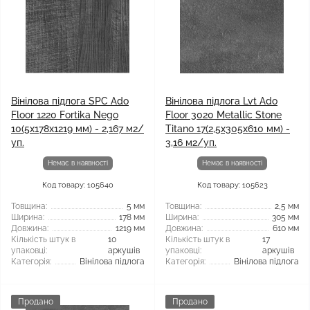
Вінілова підлога SPC Ado
Вінілова підлога Lvt Ado
Floor 1220 Fortika Nego
Floor 3020 Metallic Stone
10(5x178x1219 мм) - 2,167 м2/
Titano 17(2,5x305x610 мм) -
уп.
3,16 м2/уп.
Немає в наявності
Немає в наявності
Код товару: 105640
Код товару: 105623
Товщина:
5 мм
Товщина:
2,5 мм
Ширина:
178 мм
Ширина:
305 мм
Довжина:
1219 мм
Довжина:
610 мм
Кількість штук в
10
Кількість штук в
17
упаковці:
аркушів
упаковці:
аркушів
Категорія:
Вінілова підлога
Категорія:
Вінілова підлога
Продано
Продано