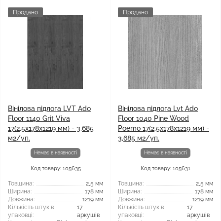
Продано
Продано
Вінілова підлога LVT Ado
Вінілова підлога Lvt Ado
Floor 1140 Grit Viva
Floor 1040 Pine Wood
17(2,5x178x1219 мм) - 3,685
Poemo 17(2,5x178x1219 мм) -
м2/уп.
3,685 м2/уп.
Немає в наявності
Немає в наявності
Код товару: 105635
Код товару: 105631
Товщина:
2,5 мм
Товщина:
2,5 мм
Ширина:
178 мм
Ширина:
178 мм
Довжина:
1219 мм
Довжина:
1219 мм
Кількість штук в
17
Кількість штук в
17
упаковці:
аркушів
упаковці:
аркушів