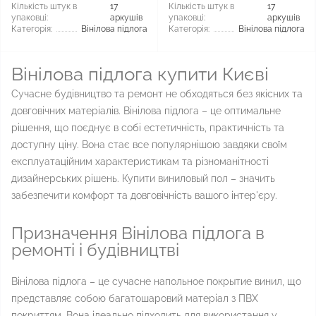
Кількість штук в
17
Кількість штук в
17
упаковці:
аркушів
упаковці:
аркушів
Категорія:
Вінілова підлога
Категорія:
Вінілова підлога
Вінілова підлога купити Києві
Сучасне будівництво та ремонт не обходяться без якісних та
довговічних матеріалів. Вінілова підлога – це оптимальне
рішення, що поєднує в собі естетичність, практичність та
доступну ціну. Вона стає все популярнішою завдяки своїм
експлуатаційним характеристикам та різноманітності
дизайнерських рішень. Купити виниловый пол – значить
забезпечити комфорт та довговічність вашого інтер'єру.
Призначення Вінілова підлога в
ремонті і будівництві
Вінілова підлога – це сучасне напольное покрытие винил, що
представляє собою багатошаровий матеріал з ПВХ
покриттям. Вона ідеально підходить для використання у