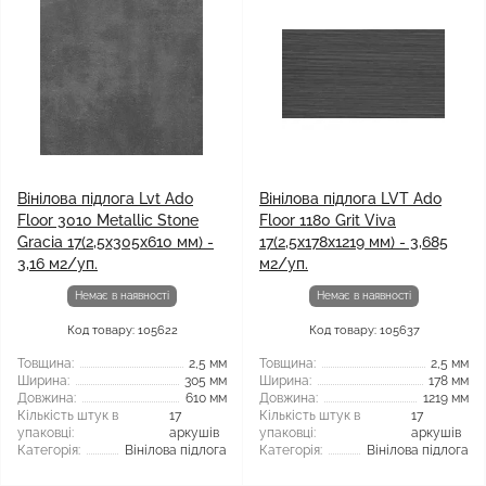
Вінілова підлога Lvt Ado
Вінілова підлога LVT Ado
Floor 3010 Metallic Stone
Floor 1180 Grit Viva
Gracia 17(2,5x305x610 мм) -
17(2,5x178x1219 мм) - 3,685
3,16 м2/уп.
м2/уп.
Немає в наявності
Немає в наявності
Код товару: 105622
Код товару: 105637
Товщина:
2,5 мм
Товщина:
2,5 мм
Ширина:
305 мм
Ширина:
178 мм
Довжина:
610 мм
Довжина:
1219 мм
Кількість штук в
17
Кількість штук в
17
упаковці:
аркушів
упаковці:
аркушів
Категорія:
Вінілова підлога
Категорія:
Вінілова підлога