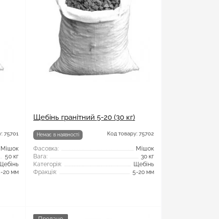
Щебінь гранітний 5-20 (30 кг)
: 75701
Код товару: 75702
Немає в наявності
Мішок
Фасовка:
Мішок
50 кг
Вага:
30 кг
Щебінь
Категорія:
Щебінь
5-20 мм
Фракція:
5-20 мм