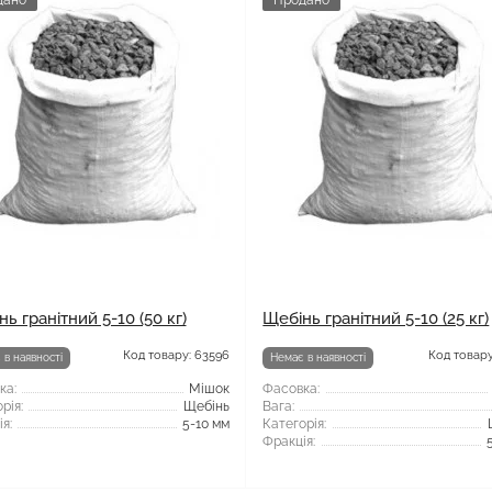
дано
Продано
ь гранітний 5-10 (50 кг)
Щебінь гранітний 5-10 (25 кг)
Код товару: 63596
Код товару
 в наявності
Немає в наявності
ка:
Мішок
Фасовка:
рія:
Щебінь
Вага:
я:
5-10 мм
Категорія:
Фракція: