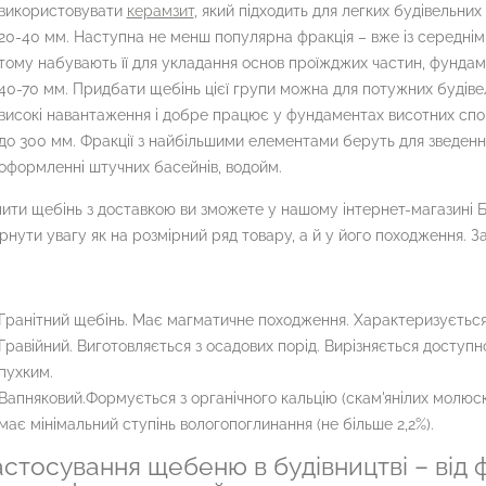
використовувати
керамзит
, який підходить для легких будівельних
20-40 мм. Наступна не менш популярна фракція – вже із середнім 
тому набувають її для укладання основ проїжджих частин, фундаме
40-70 мм. Придбати щебінь цієї групи можна для потужних будіве
високі навантаження і добре працює у фундаментах висотних сп
до 300 мм. Фракції з найбільшими елементами беруть для зведення
оформленні штучних басейнів, водойм.
ити щебінь з доставкою ви зможете у нашому інтернет-магазині 
рнути увагу як на розмірний ряд товару, а й у його походження. 
:
Гранітний щебінь. Має магматичне походження. Характеризується
Гравійний. Виготовляється з осадових порід. Вирізняється доступн
пухким.
Вапняковий.Формується з органічного кальцію (скам'янілих молюск
має мінімальний ступінь вологопоглинання (не більше 2,2%).
астосування щебеню в будівництві – від