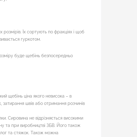
 розмірів. Їх сортують по фракціях і щоб
азивається гуркотом.
 розміру буде щебінь безпосередньо
кий щебінь ціна якого невисока – в
, затирання швів або отримання розчинів
пки. Сировина не відрізняється високими
ону та при виробництві ЗБВ. Його також
длог та стяжок. Також можна