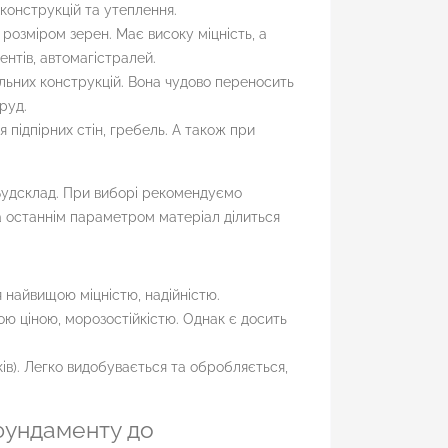
 конструкцій та утеплення.
розміром зерен. Має високу міцність, а
нтів, автомагістралей.
льних конструкцій. Вона чудово переносить
оруд.
 підпірних стін, гребель. А також при
Будсклад. При виборі рекомендуємо
За останнім параметром матеріал ділиться
 найвищою міцністю, надійністю.
ою ціною, морозостійкістю. Однак є досить
ів). Легко видобувається та обробляється,
 фундаменту до