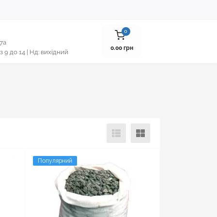
0
 7а
0.00 грн
 з 9 до 14 | Нд: вихідний
Популярний