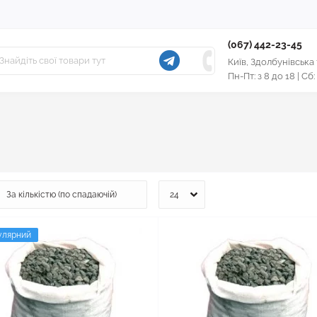
(067) 442-23-45
Київ, Здолбунівська
Пн-Пт: з 8 до 18 | Сб:
улярний