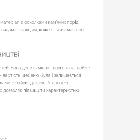
 матеріал є осколками кам'яних порід,
идам і фракціям, кожен з яких має свої
ицтві
ей. Вона досить міцна і довговічна, добре
, вартість щебеню була і залишається
алами є найвигіднішою. У процесі
що дозволяє підвищити характеристики
огу;