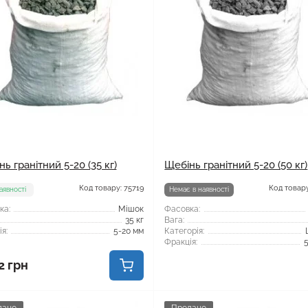
ь гранітний 5-20 (35 кг)
Щебінь гранітний 5-20 (50 кг)
Код товару: 75719
Код товару
аявності
Немає в наявності
ка:
Мішок
Фасовка:
35 кг
Вага:
я:
5-20 мм
Категорія:
Фракція:
2 грн