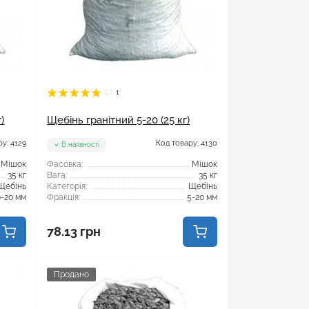
1
)
Щебінь гранітний 5-20 (25 кг)
у: 4129
Код товару: 4130
В наявності
Мішок
Фасовка:
Мішок
35 кг
Вага:
35 кг
Щебінь
Категорія:
Щебінь
0-20 мм
Фракція:
5-20 мм
78.13 грн
Продано