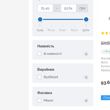
-
грн
75,49
80,03
84,57
89,10
93,64
Щебін
Наявність
В н
В наявності
4
Фасов
Вага:
Катего
Виробник
Фракці
BydSklad
4
93.6
Фасовка
Поп
Мішок
4