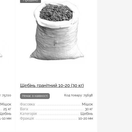
Продано
Щебінь гранітний 10-20 (30 кг)
: 75720
Код товару: 75698
Немає в наявності
Мішок
Фасовка:
Мішок
25 кг
Вага:
30 кг
Щебінь
Категорія:
Щебінь
5-10 мм
Фракція:
10-20 мм