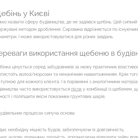
ебінь у Києві
ко назвати сферу будівництва, де не задіявся щебінь. Цей сипкий
ржувані методом дроблення. Сировина відрізняється по існуючим в
аметри. І може використовуватися для різних завдань.
ереваги використання щебеню в будівн
інка цінується серед забудовників за низку практичних властивост
тистоїть волозі/морозам та механічним навантаженням. Крім того
тупною для кожного клієнта. І в порівнянні з аналогічними матері
івництва часто використовується
пісок
у комбінації із щебенем, 
ності і поліпшити якісні показники грунтових шарів.
удівельних процесах сипуча основа:
дає необхідну міцність будов, забезпечуючи їх довговічність;
має чудову дренажну здатність, допомагаючи відводити зайву вол