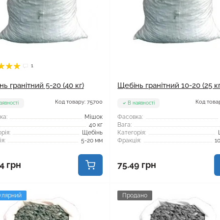
1
ь гранітний 5-20 (40 кг)
Щебінь гранітний 10-20 (25 кг
Код товару: 75700
Код товар
аявності
В наявності
ка:
Мішок
Фасовка:
40 кг
Вага:
рія:
Щебінь
Категорія:
я:
5-20 мм
Фракція:
1
4 грн
75.49 грн
улярний
Продано