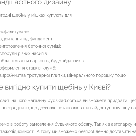
андшафтного дизайну
годні щебінь у мішках купують для:
асфальтування;
відсипання під фундамент;
виготовлення бетонної суміші;
споруди різних насипів;
облаштування парковок, будмайданчиків;
оформлення ставків, клумб;
виробництва тротуарної плитки, мінерального порошку тощо.
е вигідно купити щебінь у Києві?
сайті нашого магазину bydsklad.com.ua ви зможете придбати щеб
 посередників, що дозволяє встановлювати найдоступнішу ціну н
емо в роботу замовлення будь-якого обсягу. Так як в автопарку наш
тажопідйомності. А тому ми зможемо безпроблемно доставити на