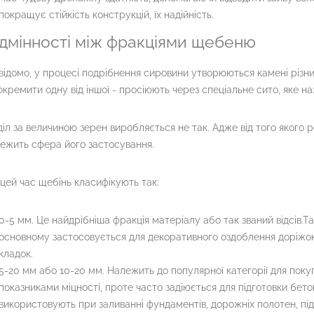
покращує стійкість конструкцій, їх надійність.
ідмінності між фракціями щебеню
відомо, у процесі подрібнення сировини утворюються камені різних
окремити одну від іншої - просіюють через спеціальне сито, яке н
іл за величиною зерен виробляється не так. Адже від того якого
ежить сфера його застосування.
цей час щебінь класифікують так:
0-5 мм. Це найдрібніша фракція матеріалу або так званий відсів.Та
основному застосовується для декоративного оздоблення доріжок
кладок.
5-20 мм або 10-20 мм. Належить до популярної категорії для поку
показниками міцності, проте часто задіюється для підготовки бет
використовують при заливанні фундаментів, дорожніх полотен, пі