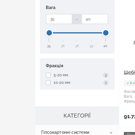
Вага
-
35
36
38
39
40
Фракція
Щебін
5-20 мм
3
10-20 мм
1
В н
Фасов
Вага:
Фракці
КАТЕГОРІЇ
91.7
Гіпсокартонні системи