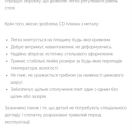
спрощує обробку, що дозволяє легко регулювати рівень
стелі.
Крім того, якісно зроблена CD планка з металу:
Легко монтується на площину будь-якої кривизни.
Добре витримує навантаження, не деформуючись.
Надійно зберігає естетику стельового оформлення.
Тримає стабільні лінійні розміри за будь-яких перепадів
температури, вологості.
Не гниє, не уражається грибком (за наявності цинкового
шару).
Забезпечує щільне сполучення плит один з одним без
щілин або зазорів.
Зазначимо також і те, що деталі не потребують спеціального
догляду. І спочатку розраховані тривалий період
експлуатації.