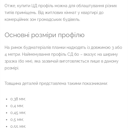
Отже, купити ЦД профіль можна для облаштування різних
типів приміщень. Від житлових кімнат у квартирі до
комерційних зон громадських будівель.
Основні розміри профілю
На ринок будматеріалів планки надходять із довжиною 3 або
4 метри. Найменування профіль СД 60 – вказує на ширину
зразка (60 мм), яка зазвичай виготовляється лише в даному
розмірі.
Товщина деталей представлена ​​такими показниками:
0,38 мм;
0,4 мм;
0,45 мм;
0,5 мм;
0,55 мм;