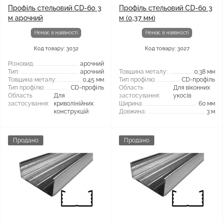
Профіль стельовий CD-60 3
Профіль стельовий CD-60 3
м арочний
м (0,37 мм)
Немає в наявності
Немає в наявності
Код товару: 3032
Код товару: 3027
Різновид:
арочний
Тип:
арочний
Товщина металу:
0,38 мм
Товщина металу:
0,45 мм
Тип профілю:
CD-профіль
Тип профілю:
CD-профіль
Область
Для віконних
Область
Для
застосування:
укосів
застосування:
криволінійних
Ширина:
60 мм
конструкцій
Довжина:
3 м
Продано
Продано