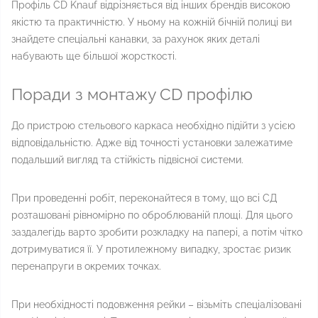
Профіль CD Knauf відрізняється від інших брендів високою
якістю та практичністю. У ньому на кожній бічній полиці ви
знайдете спеціальні канавки, за рахунок яких деталі
набувають ще більшої жорсткості.
Поради з монтажу CD профілю
До пристрою стельового каркаса необхідно підійти з усією
відповідальністю. Адже від точності установки залежатиме
подальший вигляд та стійкість підвісної системи.
При проведенні робіт, переконайтеся в тому, що всі СД
розташовані рівномірно по оброблюваній площі. Для цього
заздалегідь варто зробити розкладку на папері, а потім чітко
дотримуватися її. У протилежному випадку, зростає ризик
перенапруги в окремих точках.
При необхідності подовження рейки – візьміть спеціалізовані