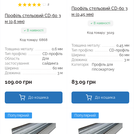
2
Профіль стельовий CD-60 3
м (0,45 мм)
Профіль стельовий CD-60 3
м (0,6 мм)
В наявності
В наявності
Код товару: 3029
Код товару: 6868
Товщина металу:
0,45 мм
Товщина металу:
0,6 мм
Тип профілю:
CD-профіль
Тип профілю:
CD-профіль
Ширина:
60 мм
Область
Для
Довжина:
3 м
застосування:
сайдинга
Категорія:
Профіль для
Ширина:
60 мм
гіпсокартону
Довжина:
3 м
109.00 грн
83.09 грн
До кошика
До кошика
Популярний
Популярний