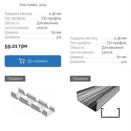
Код товару: 3025
Товщина металу:
0,38 мм
Тип профілю:
CD-профіль
Область
Для віконних
застосування:
укосів
Ширина:
60 мм
Довжина:
3 м
Товщина металу:
0,38 мм
Тип профілю:
CD-профіль
59.21 грн
Область
Для віконних
застосування:
укосів
Ширина:
60 мм
До кошика
Довжина:
4 м
Продано
Продано