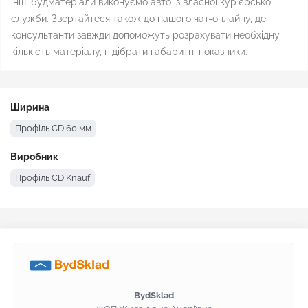
інші будматеріали виконуємо авто із власної кур'єрської
служби. Звертайтеся також до нашого чат-онлайну, де
консультанти завжди допоможуть розрахувати необхідну
кількість матеріалу, підібрати габаритні показники.
Ширина
Профіль CD 60 мм
Виробник
Профіль CD Knauf
BydSklad