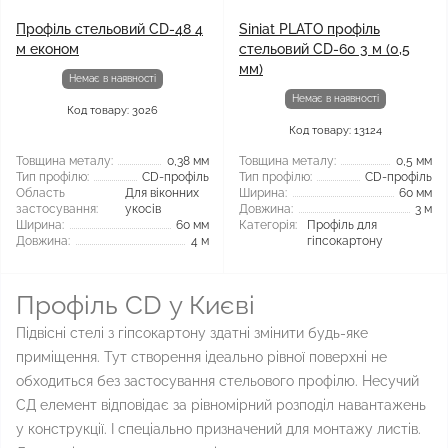
Профіль стельовий CD-48 4
Siniat PLATO профіль
м економ
стельовий CD-60 3 м (0,5
мм)
Немає в наявності
Немає в наявності
Код товару: 3026
Код товару: 13124
Товщина металу:
0,38 мм
Товщина металу:
0,5 мм
Тип профілю:
CD-профіль
Тип профілю:
CD-профіль
Область
Для віконних
Ширина:
60 мм
застосування:
укосів
Довжина:
3 м
Ширина:
60 мм
Категорія:
Профіль для
Довжина:
4 м
гіпсокартону
Профіль CD у Києві
Підвісні стелі з гіпсокартону здатні змінити будь-яке
приміщення. Тут створення ідеально рівної поверхні не
обходиться без застосування стельового профілю. Несучий
СД елемент відповідає за рівномірний розподіл навантажень
у конструкції. І спеціально призначений для монтажу листів.