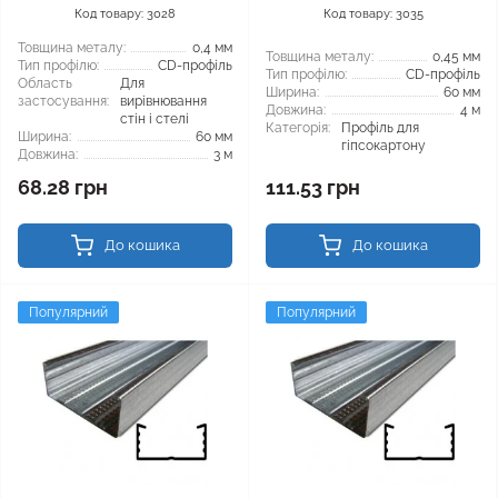
Код товару: 3028
Код товару: 3035
Товщина металу:
0,4 мм
Товщина металу:
0,45 мм
Тип профілю:
CD-профіль
Тип профілю:
CD-профіль
Область
Для
Ширина:
60 мм
застосування:
вирівнювання
Довжина:
4 м
стін і стелі
Категорія:
Профіль для
Ширина:
60 мм
гіпсокартону
Довжина:
3 м
68.28 грн
111.53 грн
До кошика
До кошика
Популярний
Популярний