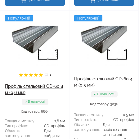
Популярний
Популярний
1
Профіль стельовий CD-60 4
м (0,5 мм)
Профіль стельовий CD-60 4
м (0,6 мм)
В наявності
В наявності
Код товару: 3036
Код товару: 6869
Товщина металу:
0,5 мм
Тип профілю:
CD-профіль
Товщина металу:
0,6 мм
Область
Для
Тип профілю:
CD-профіль
застосування:
вирівнювання
Область
Для
стін і стелі
застосування:
сайдинга