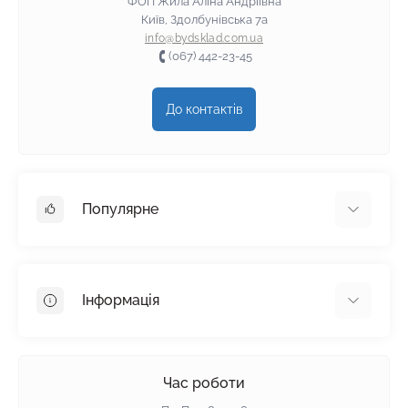
ФОП Жила Аліна Андріївна
Київ, Здолбунівська 7а
info@bydsklad.com.ua
(067) 442-23-45
До контактів
Популярне
Гіпсокартон
OSB
Інформація
Пінопласт
Пінополістирол
Доставка
Мінеральна вата
Оплата
Час роботи
Клей для плитки
Контакти