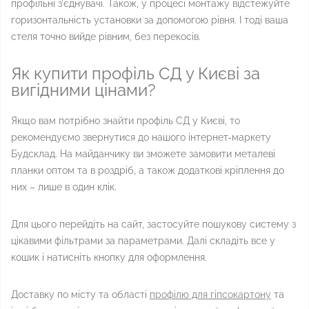
профільні з'єднувачі. Також, у процесі монтажу відстежуйте
горизонтальність установки за допомогою рівня. І тоді ваша
стеля точно вийде рівним, без перекосів.
Як купити профіль СД у Києві за
вигідними цінами?
Якщо вам потрібно знайти профіль СД у Києві, то
рекомендуємо звернутися до нашого інтернет-маркету
Будсклад. На майданчику ви зможете замовити металеві
планки оптом та в роздріб, а також додаткові кріплення до
них – лише в один клік.
Для цього перейдіть на сайт, застосуйте пошукову систему з
цікавими фільтрами за параметрами. Далі складіть все у
кошик і натисніть кнопку для оформлення.
Доставку по місту та області
профілю для гіпсокартону
та