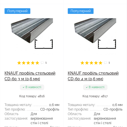
Популярний
Популярний
1
1
KNAUF профіль стельовий
KNAUF профіль стельовий
CD-60 3 м (0,6 мм)
CD-60 4 м (0,6 мм)
В наявності
В наявності
Код товару: 4816
Код товару: 4817
Товщина металу:
0,6 мм
Товщина металу:
0,6 мм
Тип профілю:
CD-профіль
Тип профілю:
CD-профіль
Область
Для
Область
Для
застосування:
вирівнювання
застосування:
вирівнювання
стін і стелі
стін і стелі