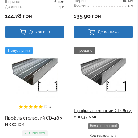
Ширина:
60 мм
Ширина:
60 мм
Довжина:
4 м
Довжина:
4 м
144.78 грн
135.90 грн
До кошика
До кошика
Популярний
Продано
1
Профіль стельовий CD-60 4
м (0,37 мм)
Профіль стельовий CD-48 3
м економ
Немає в наявності
В наявності
Код товару: 3033