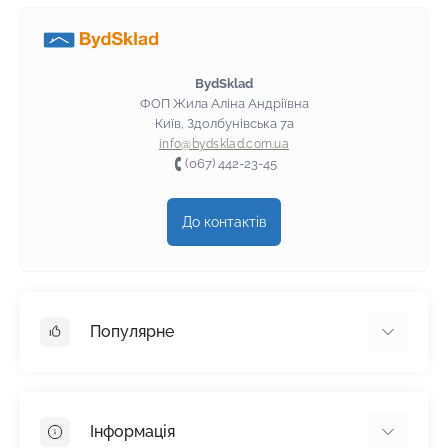
BydSklad
ФОП Жила Аліна Андріївна
Київ, Здолбунівська 7а
info@bydsklad.com.ua
(067) 442-23-45
До контактів
Популярне
Гіпсокартон
OSB
Інформація
Пінопласт