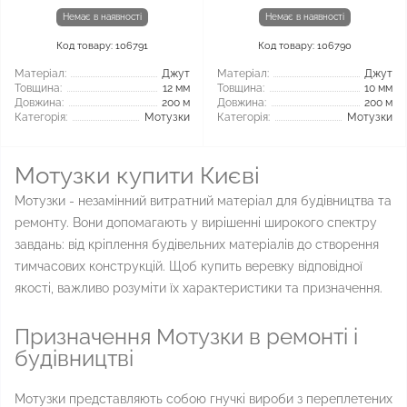
Немає в наявності
Немає в наявності
Код товару: 106791
Код товару: 106790
Матеріал:
Джут
Матеріал:
Джут
Товщина:
12 мм
Товщина:
10 мм
Довжина:
200 м
Довжина:
200 м
Категорія:
Мотузки
Категорія:
Мотузки
Мотузки купити Києві
Мотузки - незамінний витратний матеріал для будівництва та
ремонту. Вони допомагають у вирішенні широкого спектру
завдань: від кріплення будівельних матеріалів до створення
тимчасових конструкцій. Щоб купить веревку відповідної
якості, важливо розуміти їх характеристики та призначення.
Призначення Мотузки в ремонті і
будівництві
Мотузки представляють собою гнучкі вироби з переплетених