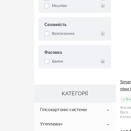
Mounter
1
Сезонність
Всесезонна
1
Фасовка
Балон
4
Smar
піни 
КАТЕГОРІЇ
В н
Фасов
Гіпсокартонні системи
Вага:
Катего
Утеплювач
Гіпсокартон