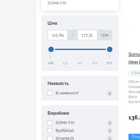
SOMA FIX
Ціна
-
грн
Soma
піни 
116
131
147
162
177
В н
Об'єм:
Наявність
Сезонн
Фасов
В наявності
4
Вага:
Катего
Виробник
136.
SOMA FIX
1
BydSklad
1
Поп
Smartech
1