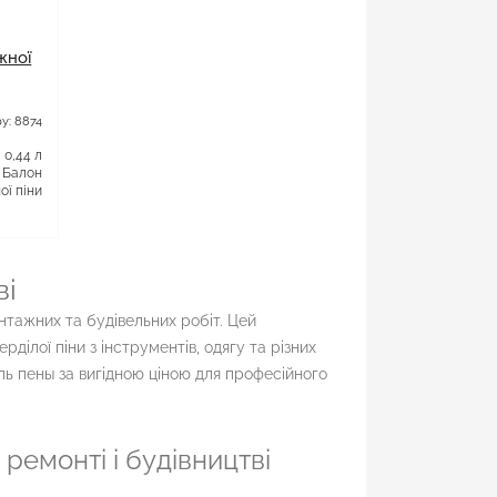
жної
у: 8874
0,44 л
Балон
ї піни
ві
тажних та будівельних робіт. Цей
ділої піни з інструментів, одягу та різних
ль пены за вигідною ціною для професійного
ремонті і будівництві