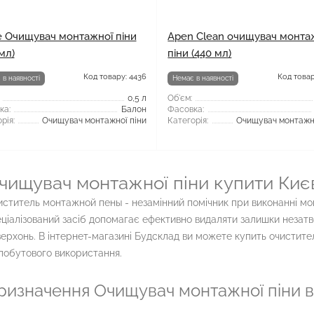
fe Очищувач монтажної піни
Apen Clean очищувач монта
мл)
піни (440 мл)
Код товару: 4436
Код товар
 в наявності
Немає в наявності
0,5 л
Об'єм:
ка:
Балон
Фасовка:
рія:
Очищувач монтажної піни
Категорія:
Очищувач монтажно
чищувач монтажної піни купити Киє
ститель монтажной пены - незамінний помічник при виконанні мон
ціалізований засіб допомагає ефективно видаляти залишки незатвер
ерхонь. В інтернет-магазині Будсклад ви можете купить очистите
побутового використання.
ризначення Очищувач монтажної піни в 