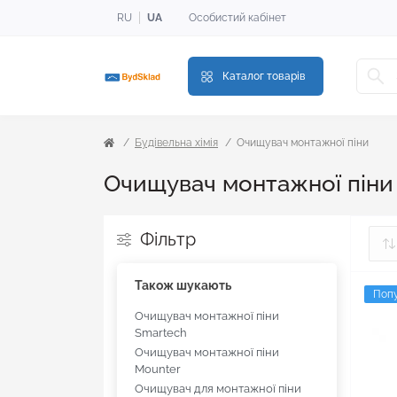
RU
UA
Особистий кабінет
Каталог товарів
Будівельна хімія
Очищувач монтажної піни
Очищувач монтажної піни
Фільтр
Також шукають
Поп
Очищувач монтажної піни
Smartech
Очищувач монтажної піни
Mounter
Очищувач для монтажної піни