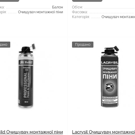
ка:
Балон
Об'єм:
рія:
Очищувач монтажної піни
Фасовка:
Категорія:
Очищувач монтажно
дано
Продано
uild Очищувач монтажної піни
Lacrysil Очищувач монтажної