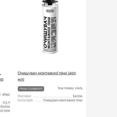
L
Очищувач монтажної піни (400
00
мл)
Код товару: 17475
Немає в наявності
: 36551
Фасовка:
Балон
Категорія:
Очищувач монтажної піни
0,5 л
Балон
ї піни