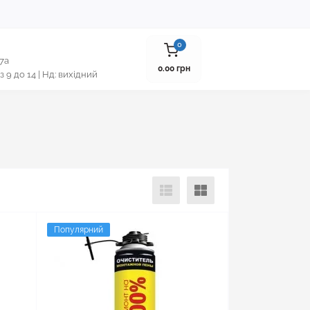
0
 7а
0.00 грн
 з 9 до 14 | Нд: вихідний
Популярний