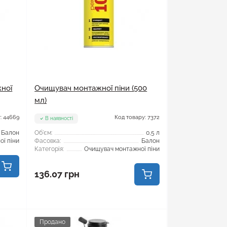
ної
Очищувач монтажної піни (500
мл)
: 44669
Код товару: 7372
В наявності
Балон
Об'єм:
0,5 л
ї піни
Фасовка:
Балон
Категорія:
Очищувач монтажної піни
136.07 грн
Продано