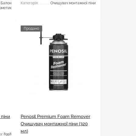
Балон
Категорія:
Очищувач монтажної піни
рметик
Продано
 піни
Penosil Premium Foam Remover
Очищувач монтажної піни (320
мл)
у: 8958