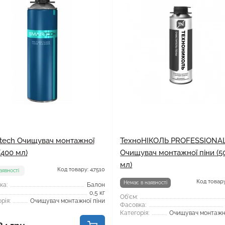
tech Очищувач монтажної
ТехноНІКОЛЬ PROFESSIONA
(400 мл)
Очищувач монтажної піни (5
мл)
Код товару: 47510
аявності
Код товару
Немає в наявності
ка:
Балон
0,5 кг
Об'єм:
рія:
Очищувач монтажної піни
Фасовка:
Категорія:
Очищувач монтажно