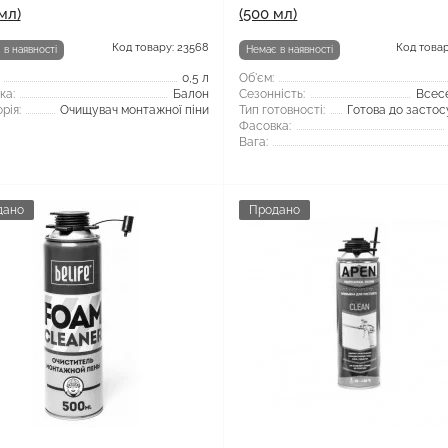
мл)
(500 мл)
Код товару: 23568
Код товар
 в наявності
Немає в наявності
0,5 л
Об'єм:
ка:
Балон
Сезонність:
Всес
рія:
Очищувач монтажної піни
Тип готовності:
Готова до засто
Фасовка:
Вага:
дано
Продано