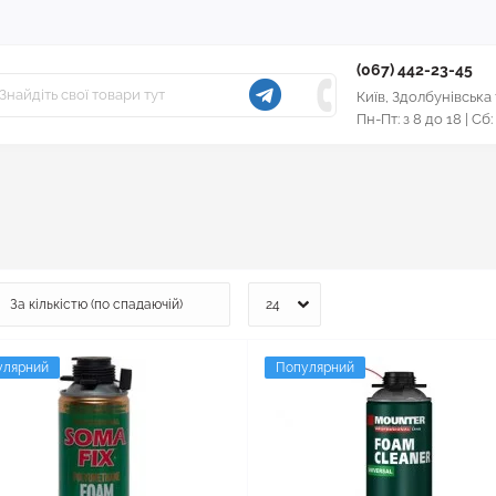
(067) 442-23-45
Київ, Здолбунівська
Пн-Пт: з 8 до 18 | Сб:
улярний
Популярний