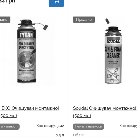
84 грн
дано
Продано
n ЕКО Очищувач монтажної
Soudal Очищувач монтажної 
(500 мл)
(500 мл)
Код товару: 5242
Код товару
 в наявності
Немає в наявності
0,5 л
Об'єм: