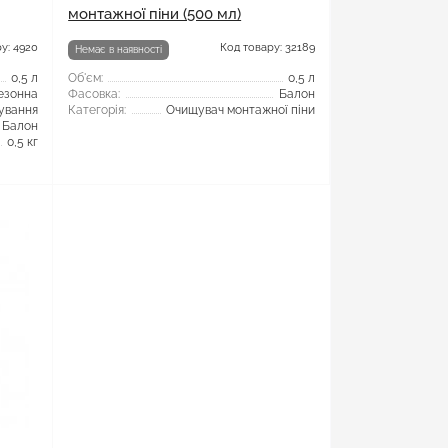
монтажної піни (500 мл)
у: 4920
Код товару: 32189
Немає в наявності
0,5 л
Об'єм:
0,5 л
езонна
Фасовка:
Балон
сування
Категорія:
Очищувач монтажної піни
Балон
0,5 кг