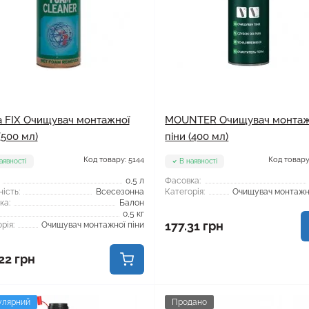
 FIX Очищувач монтажної
MOUNTER Очищувач монтаж
(500 мл)
піни (400 мл)
Код товару: 5144
Код товару
аявності
В наявності
0,5 л
Фасовка:
ість:
Всесезонна
Категорія:
Очищувач монтажно
ка:
Балон
0,5 кг
177.31 грн
рія:
Очищувач монтажної піни
22 грн
улярний
Продано