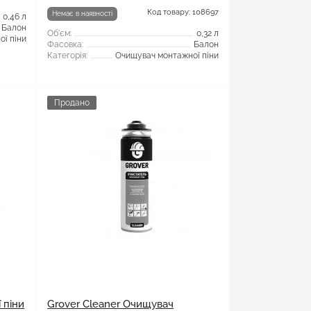
Код товару: 108697
Немає в наявності
0,46 л
Балон
Об'єм:
0,32 л
ї піни
Фасовка:
Балон
Категорія:
Очищувач монтажної піни
Продано
 піни
Grover Cleaner Очищувач