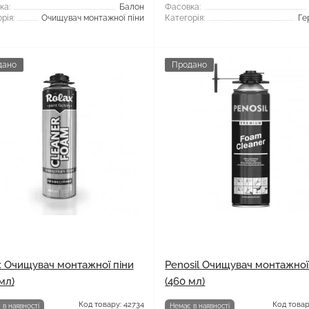
ка:
Балон
Фасовка:
рія:
Очищувач монтажної піни
Категорія:
Ге
дано
Продано
x Очищувач монтажної піни
Penosil Очищувач монтажної
мл)
(460 мл)
Код товару: 42734
Код товар
 в наявності
Немає в наявності