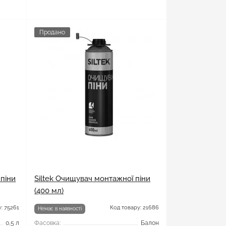
Продано
піни
Siltek Очищувач монтажної піни
(400 мл)
: 75261
Код товару: 21686
Немає в наявності
0,5 л
Фасовка:
Балон