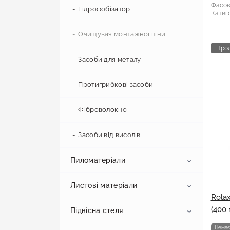
Фасов
Цементно-піщана суміш
Клей для газоблоку
Гідрофобізатор
Катего
Цемент
Клей для камінів та печей
Очищувач монтажної піни
Про
Ремонтні суміші
Клей для шпалер
Засоби для металу
Клей для дерева
Протигрибкові засоби
Клей для склополотна
Фіброволокно
Клей для лінолеуму
Засоби від висолів
Пиломатеріали
Рідкі цвяхи
Листові матеріали
Клей для мармуру і мозаїки
OSB
Rola
(400 
Підвісна стеля
Клей ПВА
Брус
Фіброцементна плита
Немає