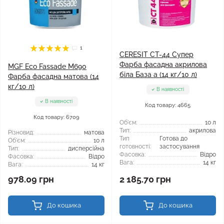
1
CERESIT CT-44 Супер
Фарба фасадна акрилова
MGF Eco Fassade M690
біла База а (14 кг/10 л)
Фарба фасадна матова (14
кг/10 л)
В наявності
В наявності
Код товару: 4665
Код товару: 6709
Об'єм:
10 л
Тип:
акрилова
Різновид:
матова
Тип
Готова до
Об'єм:
10 л
готовності:
застосування
Тип:
дисперсійна
Фасовка:
Відро
Фасовка:
Відро
Вага:
14 кг
Вага:
14 кг
978.09 грн
2 185.70 грн
До кошика
До кошика