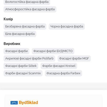
Вологостійка фасадна фарба
Атмосферостійка фасадна фарба
Колір
Безбарвна фасадна фарба
Чорна фасадна фарба
Біла фасадна фарба
Виробник
Фасадні фарби
Фасадні фарби БУДМІСТО
Акрилові фасадні фарби Polifarb
Фасадні фарби MGF
Фасадні фарби Siltek
Фарби фасадні Kreisel
Фарби фасадні Scanmix
Фасадна фарба Farbex
Фасадна фарба Dufa
Фасадні фарби Deutek
Фарби фасадні Ceresit
Фасадна фарба Builder
Фасадні фарби BudmonsteR
Фасадні фарби Anserglob