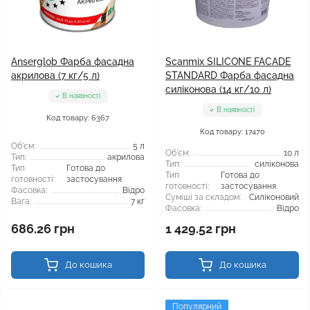
Anserglob Фарба фасадна
Scanmix SILICONE FACADE
акрилова (7 кг/5 л)
STANDARD Фарба фасадна
силіконова (14 кг/10 л)
В наявності
В наявності
Код товару: 6367
Код товару: 17470
Об'єм:
5 л
Об'єм:
10 л
Тип:
акрилова
Тип:
силіконова
Тип
Готова до
Тип
Готова до
готовності:
застосування
готовності:
застосування
Фасовка:
Відро
Суміші за складом:
Силіконовий
Вага:
7 кг
Фасовка:
Відро
686.26 грн
1 429.52 грн
До кошика
До кошика
Популярний