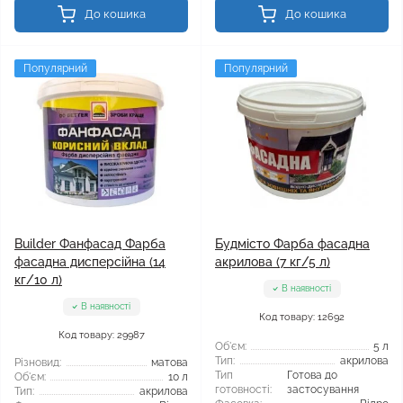
До кошика
До кошика
Популярний
Популярний
Builder Фанфасад Фарба
Будмісто Фарба фасадна
фасадна дисперсійна (14
акрилова (7 кг/5 л)
кг/10 л)
В наявності
В наявності
Код товару: 12692
Код товару: 29987
Об'єм:
5 л
Тип:
акрилова
Різновид:
матова
Тип
Готова до
Об'єм:
10 л
готовності:
застосування
Тип:
акрилова