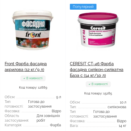
Популярний
Front Фарба фасадна
CERESIT CT-46 Фарба
акрилова (12 кг/9 л)
фасадна силікон-силікатна
База c (14 кг/10 л)
В наявності
В наявності
Код товару: 12889
Код товару: 15285
Об'єм:
9 л
Тип
Готова до
Об'єм:
10 л
готовності:
застосування
Тип:
силіконова
Фасовка:
Відро
Тип
Готова до
Область
Для зовнішніх
готовності:
застосування
застосування:
робіт
Фасовка:
Відро
Категорія:
Фарба
Вага:
14 кг