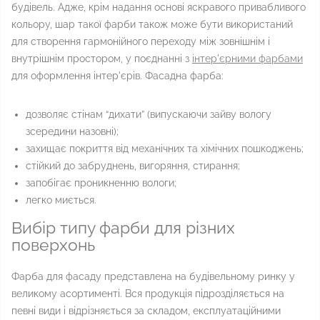
будівель. Адже, крім надання основі яскравого привабливого
кольору, шар такої фарби також може бути використаний
для створення гармонійного переходу між зовнішнім і
внутрішнім простором, у поєднанні з
інтер'єрними фарбами
для оформлення інтер'єрів. Фасадна фарба:
дозволяє стінам “дихати” (випускаючи зайву вологу
зсередини назовні);
захищає покриття від механічних та хімічних пошкоджень;
стійкий до забруднень, вигоряння, стирання;
запобігає проникненню вологи;
легко миється.
Вибір типу фарби для різних
поверхонь
Фарба для фасаду представлена ​​на будівельному ринку у
великому асортименті. Вся продукція підрозділяється на
певні види і відрізняється за складом, експлуатаційними