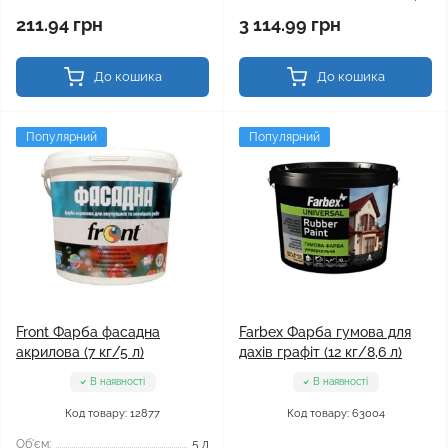
211.94 грн
3 114.99 грн
До кошика
До кошика
Популярний
Популярний
Front Фарба фасадна
Farbex Фарба гумова для
акрилова (7 кг/5 л)
дахів графіт (12 кг/8,6 л)
В наявності
В наявності
Код товару: 12877
Код товару: 63004
Об'єм:
5 л