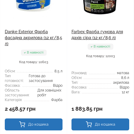
Danke Exterior Фарба
Farbex Фарба гумова для
фасадна акрилова (12 кг/8,5
дахів сіра (12 кг/8,6 л)
л)
В наявності
В наявності
Код товару: 12003
Код товару: 10603
Об'єм:
8,5 л
Різновид:
матова
Тип
Готова до
Об'єм:
8,6 л
готовності:
застосування
Тип:
акрилова
Фасовка:
Відро
Фасовка:
Відро
Область
Для зовнішніх
Вага:
12 кг
застосування:
робіт
Категорія:
Фарба
2 458.57 грн
1 883.85 грн
До кошика
До кошика