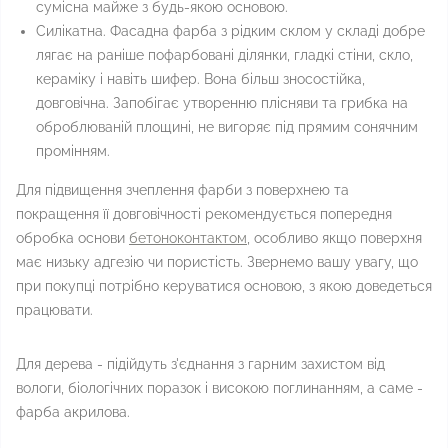
сумісна майже з будь-якою основою.
Силікатна. Фасадна фарба з рідким склом у складі добре
лягає на раніше пофарбовані ділянки, гладкі стіни, скло,
кераміку і навіть шифер. Вона більш зносостійка,
довговічна. Запобігає утворенню плісняви ​​та грибка на
оброблюваній площині, не вигоряє під прямим сонячним
промінням.
Для підвищення зчеплення фарби з поверхнею та
покращення її довговічності рекомендується попередня
обробка основи
бетоноконтактом
, особливо якщо поверхня
має низьку адгезію чи пористість. Звернемо вашу увагу, що
при покупці потрібно керуватися основою, з якою доведеться
працювати.
Для дерева - підійдуть з'єднання з гарним захистом від
вологи, біологічних поразок і високою поглинанням, а саме -
фарба акрилова.