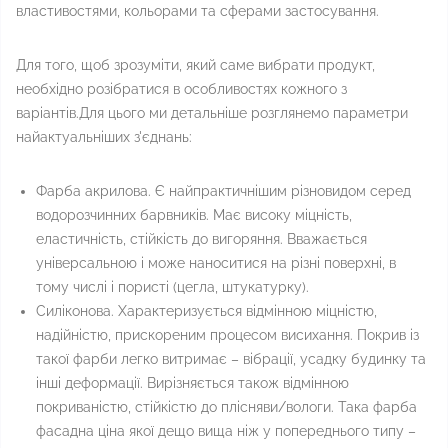
властивостями, кольорами та сферами застосування.
Для того, щоб зрозуміти, який саме вибрати продукт,
необхідно розібратися в особливостях кожного з
варіантів.Для цього ми детальніше розглянемо параметри
найактуальніших з'єднань:
Фарба акрилова. Є найпрактичнішим різновидом серед
водорозчинних барвників. Має високу міцність,
еластичність, стійкість до вигоряння. Вважається
універсальною і може наноситися на різні поверхні, в
тому числі і пористі (цегла, штукатурку).
Силіконова. Характеризується відмінною міцністю,
надійністю, прискореним процесом висихання. Покрив із
такої фарби легко витримає – вібрації, усадку будинку та
інші деформації. Вирізняється також відмінною
покриваністю, стійкістю до плісняви/вологи. Така фарба
фасадна ціна якої дещо вища ніж у попереднього типу –