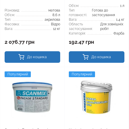
Об'єм:
1 л
Різновид:
матова
Тип
Готова до
Об'єм:
8,6 л
готовності:
застосування
Тип:
акрилова
Вага:
1,4 кг
Фасовка:
Відро
Область
Для зовнішніх
Вага:
12 кг
застосування:
робіт
Категорія:
Фарба
2 076.77 грн
192.47 грн
До кошика
До кошика
Популярний
Популярний