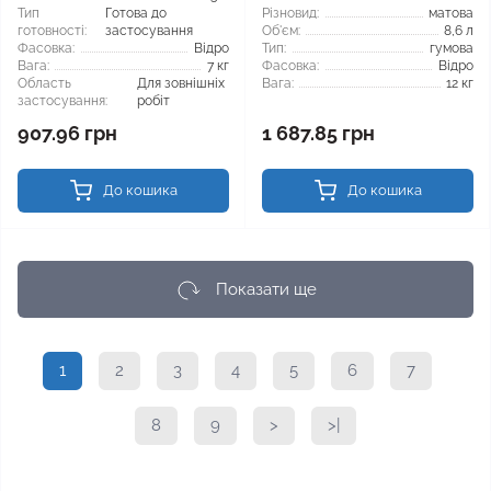
Тип
Готова до
Різновид:
матова
готовності:
застосування
Об'єм:
8,6 л
Фасовка:
Відро
Тип:
гумова
Вага:
7 кг
Фасовка:
Відро
Область
Для зовнішніх
Вага:
12 кг
застосування:
робіт
907.96 грн
1 687.85 грн
До кошика
До кошика
Показати ще
1
2
3
4
5
6
7
8
9
>
>|