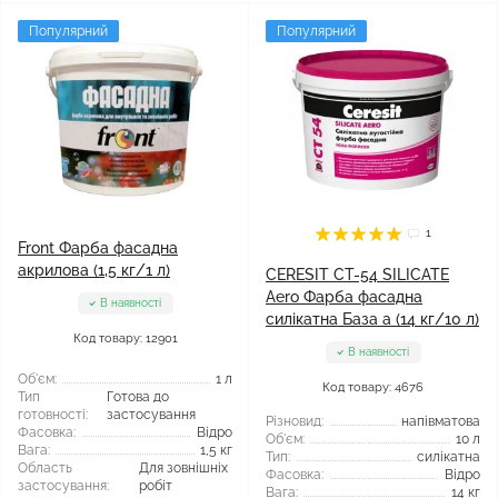
Популярний
Популярний
1
Front Фарба фасадна
акрилова (1,5 кг/1 л)
CERESIT CT-54 SILICATE
Aero Фарба фасадна
В наявності
силікатна База а (14 кг/10 л)
Код товару: 12901
В наявності
Об'єм:
1 л
Код товару: 4676
Тип
Готова до
готовності:
застосування
Різновид:
напівматова
Фасовка:
Відро
Об'єм:
10 л
Вага:
1,5 кг
Тип:
силікатна
Область
Для зовнішніх
Фасовка:
Відро
застосування:
робіт
Вага:
14 кг