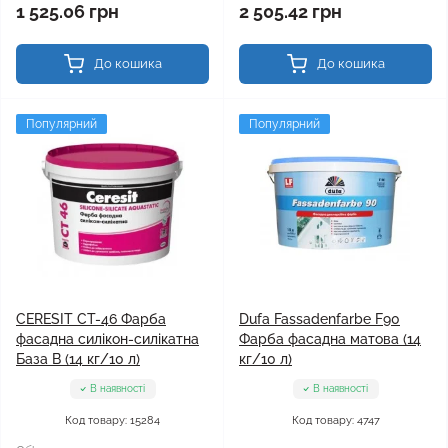
1 525.06 грн
2 505.42 грн
До кошика
До кошика
Популярний
Популярний
CERESIT CT-46 Фарба
Dufa Fassadenfarbe F90
фасадна силікон-силікатна
Фарба фасадна матова (14
База B (14 кг/10 л)
кг/10 л)
В наявності
В наявності
Код товару: 15284
Код товару: 4747