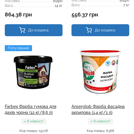
Фасовка:
Відро
Фасовка:
Відро
Вага:
7 кг
Вага:
14 кг
864.38 грн
556.37 грн
До кошика
До кошика
Популярний
Farbex Фарба гумова для
Anserglob Фарба фасадна
дахів чорна (12 кг/8,6 л)
акрилова (1,4 кг/1 л)
В наявності
В наявності
Код товару: 15278
Код товару: 6368