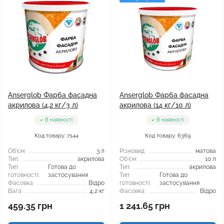
Anserglob Фарба фасадна
Anserglob Фарба фасадна
акрилова (4,2 кг/3 л)
акрилова (14 кг/10 л)
В наявності
В наявності
Код товару: 7144
Код товару: 6369
Об'єм:
3 л
Різновид:
матова
Тип:
акрилова
Об'єм:
10 л
Тип
Готова до
Тип:
акрилова
готовності:
застосування
Тип
Готова до
Фасовка:
Відро
готовності:
застосування
Вага:
4,2 кг
Фасовка:
Відро
459.35 грн
1 241.65 грн