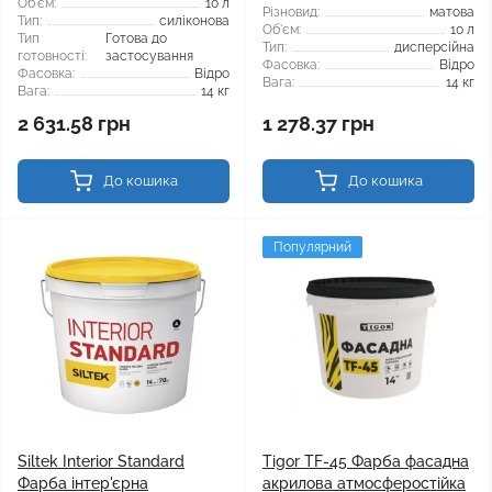
Об'єм:
10 л
Різновид:
матова
Тип:
силіконова
Об'єм:
10 л
Тип
Готова до
Тип:
дисперсійна
готовності:
застосування
Фасовка:
Відро
Фасовка:
Відро
Вага:
14 кг
Вага:
14 кг
2 631.58 грн
1 278.37 грн
До кошика
До кошика
Популярний
Siltek Interior Standard
Tigor TF-45 Фарба фасадна
Фарба інтер'єрна
акрилова атмосферостійка