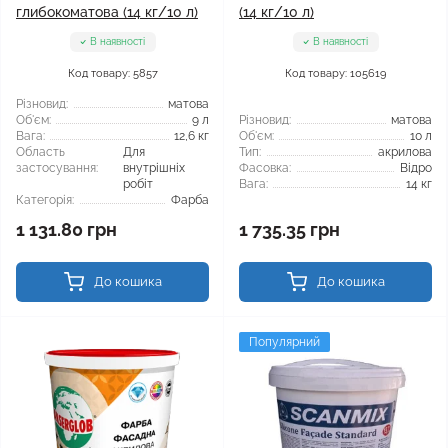
глибокоматова (14 кг/10 л)
(14 кг/10 л)
В наявності
В наявності
Код товару: 5857
Код товару: 105619
Різновид:
матова
Об'єм:
9 л
Різновид:
матова
Вага:
12,6 кг
Об'єм:
10 л
Область
Для
Тип:
акрилова
застосування:
внутрішніх
Фасовка:
Відро
робіт
Вага:
14 кг
Категорія:
Фарба
1 131.80 грн
1 735.35 грн
До кошика
До кошика
Популярний