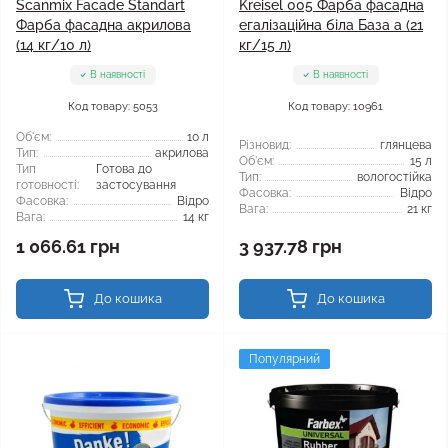
Scanmix Facade Standart
Kreisel 005 Фарба фасадна
Фарба фасадна акрилова
егалізаційна біла База а (21
(14 кг/10 л)
кг/15 л)
В наявності
В наявності
Код товару: 5053
Код товару: 10961
Об'єм:
10 л
Різновид:
глянцева
Тип:
акрилова
Об'єм:
15 л
Тип
Готова до
Тип:
вологостійка
готовності:
застосування
Фасовка:
Відро
Фасовка:
Відро
Вага:
21 кг
Вага:
14 кг
1 066.61 грн
3 937.78 грн
До кошика
До кошика
Популярний