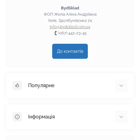
BydSklad
ФОП Жила Аліна Андріївна
Київ, Здолбунівська 7а
info@bydsklad.com.ua
(067) 442-23-45
До контактів
Популярне
Гіпсокартон
OSB
Інформація
Пінопласт
Пінополістирол
Доставка
Мінеральна вата