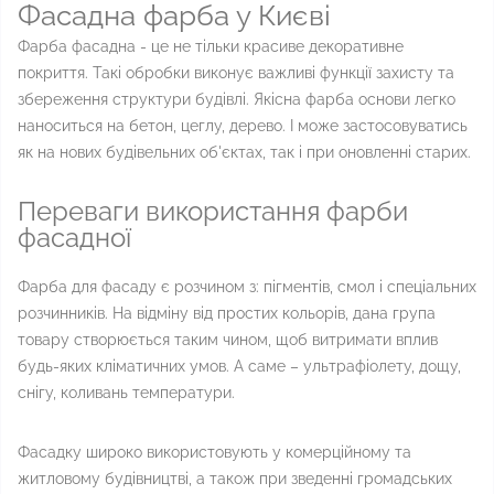
Фасадна фарба у Києві
Фарба фасадна - це не тільки красиве декоративне
покриття. Такі обробки виконує важливі функції захисту та
збереження структури будівлі. Якісна фарба основи легко
наноситься на бетон, цеглу, дерево. І може застосовуватись
як на нових будівельних об'єктах, так і при оновленні старих.
Переваги використання фарби
фасадної
Фарба для фасаду є розчином з: пігментів, смол і спеціальних
розчинників. На відміну від простих кольорів, дана група
товару створюється таким чином, щоб витримати вплив
будь-яких кліматичних умов. А саме – ультрафіолету, дощу,
снігу, коливань температури.
Фасадку широко використовують у комерційному та
житловому будівництві, а також при зведенні громадських