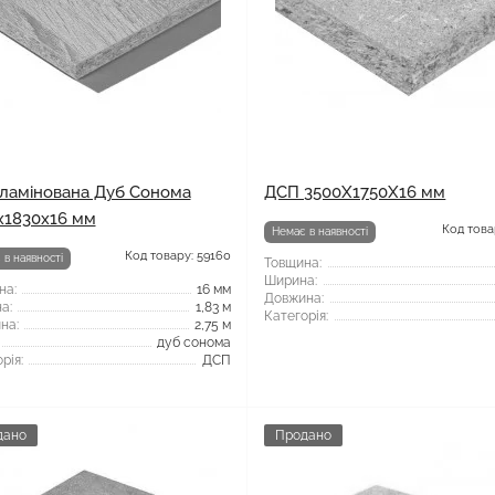
ламінована Дуб Сонома
ДСП 3500X1750X16 мм
x1830x16 мм
Код това
Немає в наявності
Код товару: 59160
 в наявності
Товщина:
Ширина:
на:
16 мм
Довжина:
а:
1,83 м
Категорія:
на:
2,75 м
дуб сонома
рія:
ДСП
дано
Продано