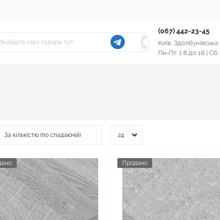
(067) 442-23-45
Київ, Здолбунівська
Пн-Пт: з 8 до 18 | Сб:
дано
Продано