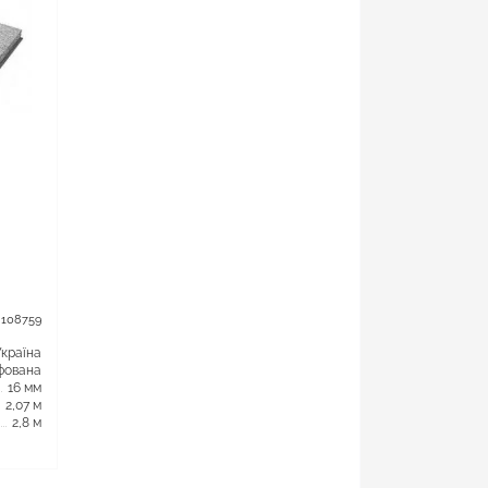
 108759
Україна
фована
16 мм
2,07 м
2,8 м