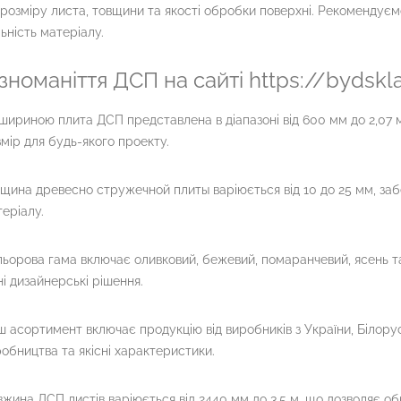
 розміру листа, товщини та якості обробки поверхні. Рекомендуємо
ьність матеріалу.
ізноманіття ДСП на сайті https://bydskl
шириною плита ДСП представлена в діапазоні від 600 мм до 2,07 
мір для будь-якого проекту.
щина древесно стружечной плиты варіюється від 10 до 25 мм, заб
еріалу.
ьорова гама включає оливковий, бежевий, помаранчевий, ясень та 
ні дизайнерські рішення.
 асортимент включає продукцію від виробників з України, Білорусі
обництва та якісні характеристики.
жина ДСП листів варіюється від 2440 мм до 3,5 м, що дозволяє о