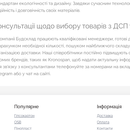
андартам екологічності та дизайну. Завдяки сучасним техноло
ійність і довговічність своїх матеріалів.
онсультації щодо вибору товарів з ДСП 
компанії Будсклад працюють кваліфіковані менеджери, готові 
зрахунком необхідної кількості, пошуком найближчого складу
ганізацією доставки. Наші співробітники постійно підвищують 
домих брендів, таких як Kronospan, щоб надати актуальну інфо
я зв'язку з консультантами телефонуйте за номерами на вклад
egram або у чат на сайті.
Популярне
Інформація
Гіпсокартон
Доставка
OSB
Оплата
Пінопласт
Контакти