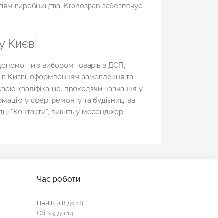
гіям виробництва, Kronospan забезпечує
у Києві
допомогти з вибором товарів з ДСП,
 в Києві, оформленням замовлення та
свою кваліфікацію, проходячи навчання у
рмацію у сфері ремонту та будівництва.
ці “Контакти”, пишіть у месенджер
Час роботи
Пн-Пт: з 8 до 18
Сб: з 9 до 14