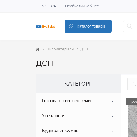
RU
UA
Особистий кабінет
Каталог товарів
Пиломатеріали
ДСП
ДСП
КАТЕГОРІЇ
Гіпсокартонні системи
Про
Утеплювач
Гіпсокартон
Будівельні суміші
Профіль для гіпсокартону
Пінопласт
Стельовий гіпсокартон