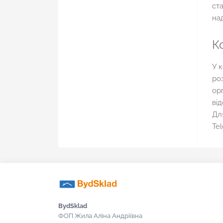
ст
Монтажні пістолети
над
Ніж і леза
К
Напилки
У 
ро
Ножиці по металу
ор
ві
Обценьки
Дл
Tel
Пили і ножівки
Плоскогубці
Правило будівельне
Рубанок
BydSklad
ФОП Жила Аліна Андріївна