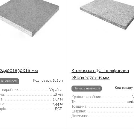
2440X1830X16 мм
Kronospan ДСП шліфована
2800x2070x16 мм
Код товару: 62809
 в наявності
Код товару:
Немає в наявності
-виробник:
Україна
на:
16 мм
Країна-виробник:
а:
1,83 м
Тип:
шлі
на:
2,44 м
Товщина:
рія:
ДСП
Ширина:
Довжина: