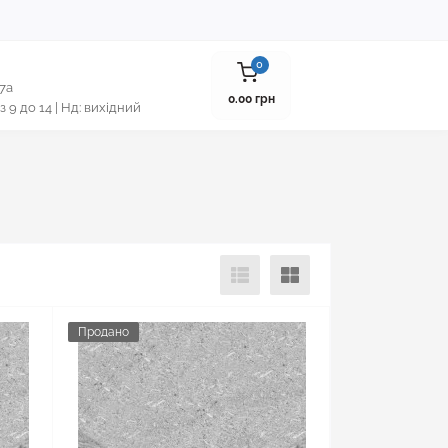
0
 7а
0.00 грн
 з 9 до 14 | Нд: вихідний
Продано