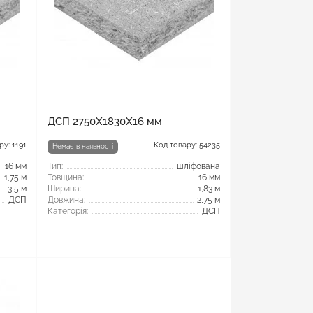
ДСП 2750X1830X16 мм
ру: 1191
Код товару: 54235
Немає в наявності
16 мм
Тип:
шліфована
1,75 м
Товщина:
16 мм
3,5 м
Ширина:
1,83 м
ДСП
Довжина:
2,75 м
Категорія:
ДСП