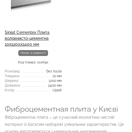
Siniat Cementex Плита
волокнисто-цементна
10x1200x2400 мм
Немає в наявності
Код товару: 102690
Різновид:
без пазів
Товщина:
10 мм
Ширина:
1200 мм
Довжина:
2400 мм
Колір:
сірий
Фиброцементная плита у Києві
Фіброцементна плита – це сучасний екологічно чистий
матеріал із багатим набором унікальних характеристик. Ця
основа виготовляється з мінеральних наповнювачів,