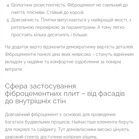
Біологічна резистентність. Фіброцемент не схильний до
гниття, плісняви. Стійкий до корозії.
Довговічність. Плитки випускаються у найкращій якості, з
ретельною перевіркою за параметрами. А тому легко
простоять кілька десятиліть і більше.
На додаток варто відзначити демократичну вартість деталей.
Фіброцементні панелі ціна яких невисока – стануть відмінним
вкладом у надійне та комфортне оздоблення за помірні
витрати.
Сфера застосування
фіброцементних плит – від фасадів
до внутрішніх стін
Довговічний фіброцемент є основою для проведення
багатьох будівельних процесів. Найчастіше елементи беруть
для покрівлі та сайдингу. Тут домовласники високо цінують
широкий спектр доступних колірних рішень.