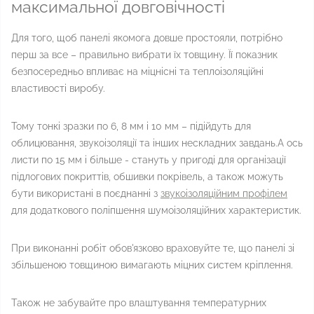
максимальної довговічності
Для того, щоб панелі якомога довше простояли, потрібно
перш за все – правильно вибрати їх товщину. Її показник
безпосередньо впливає на міцнісні та теплоізоляційні
властивості виробу.
Тому тонкі зразки по 6, 8 мм і 10 мм – підійдуть для
облицювання, звукоізоляції та інших нескладних завдань.А ось
листи по 15 мм і більше - стануть у пригоді для організації
підлогових покриттів, обшивки покрівель, а також можуть
бути використані в поєднанні з
звукоізоляційним профілем
для додаткового поліпшення шумоізоляційних характеристик.
При виконанні робіт обов'язково враховуйте те, що панелі зі
збільшеною товщиною вимагають міцних систем кріплення.
Також не забувайте про влаштування температурних