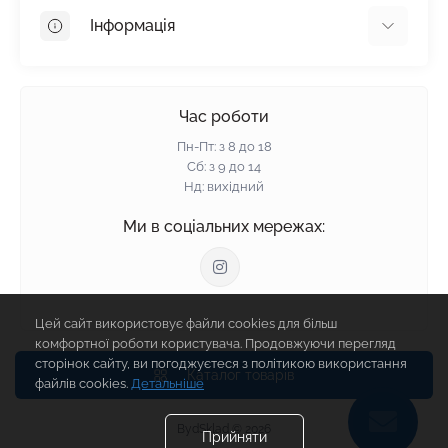
OSB
Інформація
Пінопласт
Пінополістирол
Доставка
Мінеральна вата
Оплата
Час роботи
Клей для плитки
Контакти
Пн-Пт: з 8 до 18
Гарантія та повернення
Сб: з 9 до 14
Нд: вихідний
Політика конфіденційності
Про нас
Ми в соціальних мережах:
Відгуки
Блог
Зворотній зв'язок
Цей сайт використовує файли cookies для більш
Карта сайту
комфортної роботи користувача. Продовжуючи перегляд
Виробники
сторінок сайту, ви погоджуєтеся з політикою використання
Каталог товарів
файлів cookies.
Детальніше
BydSklad © 2026
Прийняти