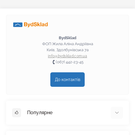
BydSklad
ФОП Жила Аліна Андріївна
Київ, Здолбунівська 7а
info@bydsklad.com.ua
(067) 442-23-45
До контактів
Популярне
Гіпсокартон