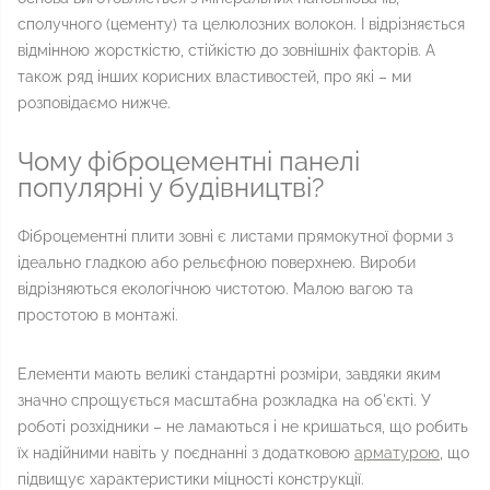
сполучного (цементу) та целюлозних волокон. І відрізняється
відмінною жорсткістю, стійкістю до зовнішніх факторів. А
також ряд інших корисних властивостей, про які – ми
розповідаємо нижче.
Чому фіброцементні панелі
популярні у будівництві?
Фіброцементні плити зовні є листами прямокутної форми з
ідеально гладкою або рельєфною поверхнею. Вироби
відрізняються екологічною чистотою. Малою вагою та
простотою в монтажі.
Елементи мають великі стандартні розміри, завдяки яким
значно спрощується масштабна розкладка на об'єкті. У
роботі розхідники – не ламаються і не кришаться, що робить
їх надійними навіть у поєднанні з додатковою
арматурою
, що
підвищує характеристики міцності конструкції.