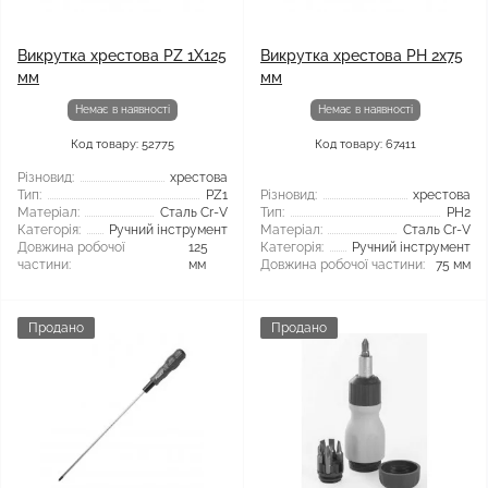
Викрутка хрестова PZ 1Х125
Викрутка хрестова PH 2x75
мм
мм
Немає в наявності
Немає в наявності
Код товару: 52775
Код товару: 67411
Різновид:
хрестова
Тип:
PZ1
Різновид:
хрестова
Матеріал:
Сталь Cr-V
Тип:
PH2
Категорія:
Ручний інструмент
Матеріал:
Сталь Cr-V
Довжина робочої
125
Категорія:
Ручний інструмент
частини:
мм
Довжина робочої частини:
75 мм
Продано
Продано