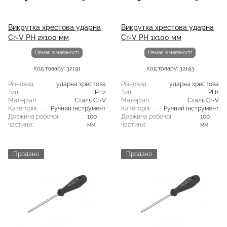
Викрутка хрестова ударна
Викрутка хрестова ударна
Cr-V PH 2x100 мм
Cr-V PH 1x100 мм
Немає в наявності
Немає в наявності
Код товару: 32191
Код товару: 32193
Різновид:
ударна хрестова
Різновид:
ударна хрестова
Тип:
PH2
Тип:
PH1
Матеріал:
Сталь Cr-V
Матеріал:
Сталь Cr-V
Категорія:
Ручний інструмент
Категорія:
Ручний інструмент
Довжина робочої
100
Довжина робочої
100
частини:
мм
частини:
мм
Продано
Продано