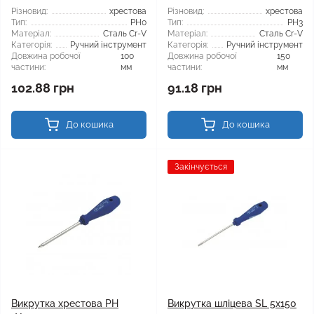
Різновид:
хрестова
Різновид:
хрестова
Тип:
PH0
Тип:
PH3
Матеріал:
Сталь Cr-V
Матеріал:
Сталь Cr-V
Категорія:
Ручний інструмент
Категорія:
Ручний інструмент
Довжина робочої
100
Довжина робочої
150
частини:
мм
частини:
мм
102.88 грн
91.18 грн
До кошика
До кошика
Закінчується
Викрутка хрестова PH
Викрутка шліцева SL 5x150