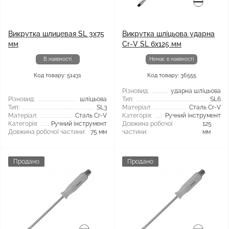
Викрутка шлицевая SL 3х75
Викрутка шліцьова ударна
мм
Cr-V SL 6x125 мм
В наявності
Немає в наявності
Код товару: 51431
Код товару: 36555
Різновид:
ударна шліцьова
Різновид:
шліцьова
Тип:
SL6
Тип:
SL3
Матеріал:
Сталь Cr-V
Матеріал:
Сталь Cr-V
Категорія:
Ручний інструмент
Категорія:
Ручний інструмент
Довжина робочої
125
Довжина робочої частини:
75 мм
частини:
мм
Продано
Продано