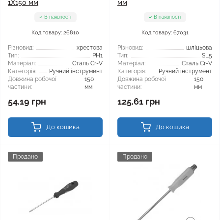
1X150 мм
мм
В наявності
В наявності
Код товару: 26810
Код товару: 67031
Різновид:
хрестова
Різновид:
шліцьова
Тип:
PH1
Тип:
SL5
Матеріал:
Сталь Cr-V
Матеріал:
Сталь Cr-V
Категорія:
Ручний інструмент
Категорія:
Ручний інструмент
Довжина робочої
150
Довжина робочої
150
частини:
мм
частини:
мм
54.19 грн
125.61 грн
До кошика
До кошика
Продано
Продано