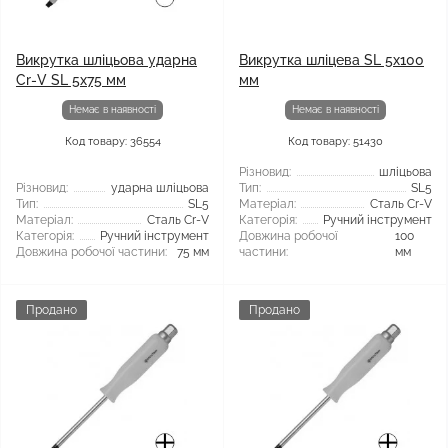
Викрутка шліцьова ударна
Викрутка шліцева SL 5х100
Cr-V SL 5x75 мм
мм
Немає в наявності
Немає в наявності
Код товару: 36554
Код товару: 51430
Різновид:
шліцьова
Різновид:
ударна шліцьова
Тип:
SL5
Тип:
SL5
Матеріал:
Сталь Cr-V
Матеріал:
Сталь Cr-V
Категорія:
Ручний інструмент
Категорія:
Ручний інструмент
Довжина робочої
100
Довжина робочої частини:
75 мм
частини:
мм
Продано
Продано