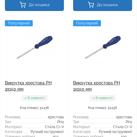
До кошика
До кошика
Популярний
Популярний
Викрутка хрестова PH
Викрутка хрестова PH
2x150 мм
1x100 мм
В наявності
В наявності
Код товару: 51438
Код товару: 51436
Різновид:
хрестова
Різновид:
хрестова
Тип:
PH2
Тип:
PH1
Матеріал:
Сталь Cr-V
Матеріал:
Сталь Cr-V
Категорія:
Ручний інструмент
Категорія:
Ручний інструмент
Довжина робочої
150
Довжина робочої
100