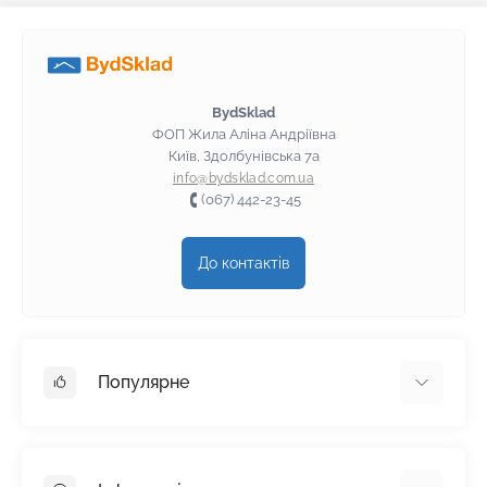
Хрестова викрутка
Шліцьова викрутка
BydSklad
ФОП Жила Аліна Андріївна
Київ, Здолбунівська 7а
info@bydsklad.com.ua
(067) 442-23-45
До контактів
Популярне
Гіпсокартон
OSB