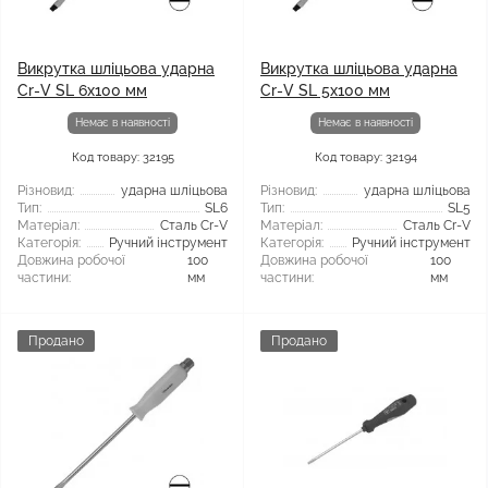
Викрутка шліцьова ударна
Викрутка шліцьова ударна
Cr-V SL 6x100 мм
Cr-V SL 5х100 мм
Немає в наявності
Немає в наявності
Код товару: 32195
Код товару: 32194
Різновид:
ударна шліцьова
Різновид:
ударна шліцьова
Тип:
SL6
Тип:
SL5
Матеріал:
Сталь Cr-V
Матеріал:
Сталь Cr-V
Категорія:
Ручний інструмент
Категорія:
Ручний інструмент
Довжина робочої
100
Довжина робочої
100
частини:
мм
частини:
мм
Продано
Продано