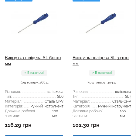
Викрутка шліцева SL 6x100
Викрутка шліцева SL 3х100
мм
мм
В наявності
В наявності
Код товару: 26811
Код товару: 30437
Різновид:
шліцьова
Різновид:
шліцьова
Тип:
SL6
Тип:
SL3
Матеріал:
Сталь Cr-V
Матеріал:
Сталь Cr-V
Категорія:
Ручний інструмент
Категорія:
Ручний інструмент
Довжина робочої
100
Довжина робочої
100
частини:
мм
частини:
мм
116.29 грн
102.30 грн