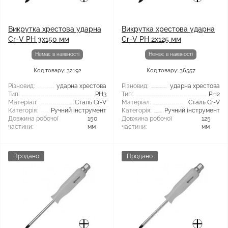
Викрутка хрестова ударна
Викрутка хрестова ударна
Cr-V PH 3х150 мм
Cr-V PH 2x125 мм
Немає в наявності
Немає в наявності
Код товару: 32192
Код товару: 36557
Різновид:
ударна хрестова
Різновид:
ударна хрестова
Тип:
PH3
Тип:
PH2
Матеріал:
Сталь Cr-V
Матеріал:
Сталь Cr-V
Категорія:
Ручний інструмент
Категорія:
Ручний інструмент
Довжина робочої
150
Довжина робочої
125
частини:
мм
частини:
мм
Продано
Продано