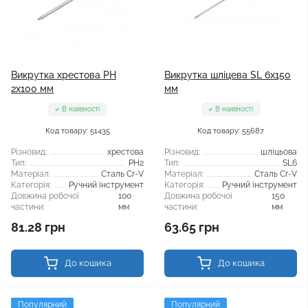
Викрутка хрестова PH
Викрутка шліцева SL 6x150
2x100 мм
мм
В наявності
В наявності
Код товару: 51435
Код товару: 55687
Різновид:
хрестова
Різновид:
шліцьова
Тип:
PH2
Тип:
SL6
Матеріал:
Сталь Cr-V
Матеріал:
Сталь Cr-V
Категорія:
Ручний інструмент
Категорія:
Ручний інструмент
Довжина робочої
100
Довжина робочої
150
частини:
мм
частини:
мм
81.28 грн
63.65 грн
До кошика
До кошика
Популярний
Популярний