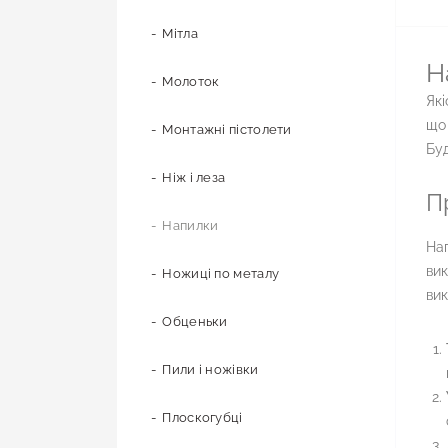
Мітла
Н
Молоток
Які
що 
Монтажні пістолети
Буд
Ніж і леза
П
Напилки
Нап
вик
Ножиці по металу
ви
Обценьки
Пили і ножівки
Плоскогубці