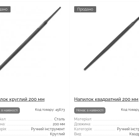
дано
Продано
лок круглий 200 мм
Напилок квадратний 200 мм
Код товару: 45673
Код товару
 в наявності
Немає в наявності
іал:
Сталь
Матеріал:
на:
200 мм
Довжина:
рія:
Ручний інструмент
Категорія:
Ручний інст
Круглий
Вид:
Квад