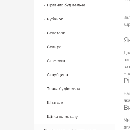
Правило будівельне
Зал
Рубанок
вир
Секатори
Я
Сокира
Для
нап
Стамеска
ви 
мож
Струбцина
Р
Терка будівельна
Наш
люб
Шпатель
В
Щітка по металу
Ми 
для