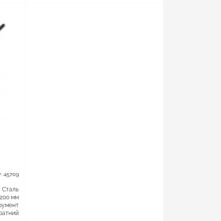
: 45709
Сталь
200 мм
румент
ратний