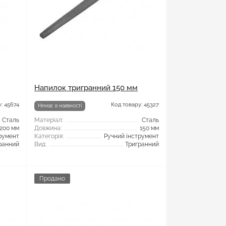
Напилок тригранний 150 мм
: 45674
Код товару: 45327
Немає в наявності
Сталь
Матеріал:
Сталь
200 мм
Довжина:
150 мм
румент
Категорія:
Ручний інструмент
ранний
Вид:
Тригранний
Продано