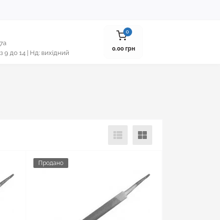
0
 7а
0.00 грн
 з 9 до 14 | Нд: вихідний
Продано