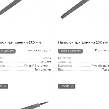
лок тригранний 250 мм
Напилок тригранний 200 мм
Код товару: 45707
Код товару
 в наявності
Немає в наявності
іал:
Сталь
Матеріал:
на:
250 мм
Довжина:
рія:
Ручний інструмент
Категорія:
Ручний інст
Тригранний
Вид:
Триг
дано
Продано