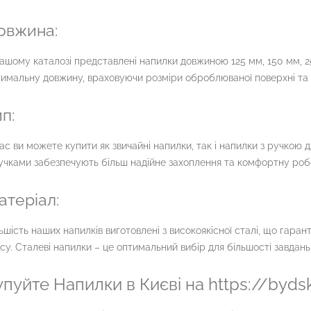
овжина:
ашому каталозі представлені напилки довжиною 125 мм, 150 мм, 2
имальну довжину, враховуючи розміри оброблюваної поверхні та 
п:
ас ви можете купити як звичайні напилки, так і напилки з ручкою 
учками забезпечують більш надійне захоплення та комфортну роб
атеріал:
ьшість наших напилків виготовлені з високоякісної сталі, що гарантує
су. Сталеві напилки – це оптимальний вибір для більшості завдань
упуйте Напилки в Києві на https://byds