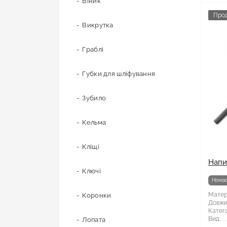
Мотузки
Віник
Про
Наждачний папір
Викрутка
Сітка абразивна
Граблі
Стрічка
Губки для шліфування
Хрестики для плитки
Зубило
Кельма
Кліщі
Напи
Ключі
Немає
Матер
Коронки
Довжи
Катего
Вид:
Лопата