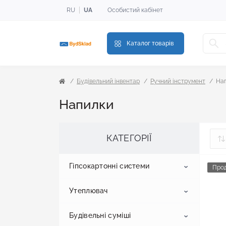
RU
UA
Особистий кабінет
Каталог товарів
Будівельний інвентар
Ручний інструмент
На
Напилки
КАТЕГОРІЇ
Гіпсокартонні системи
Про
Утеплювач
Гіпсокартон
Будівельні суміші
Профіль для гіпсокартону
Пінопласт
Стельовий гіпсокартон