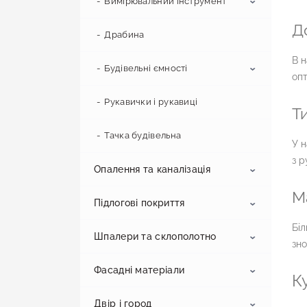
Вимірювальний інструмент
Д
Драбина
Будівельний рівень
В н
Рулетка
Будівельні ємності
опт
Штангенциркуль
Рукавички і рукавиці
Ємність будівельна
Ти
Відро
Тачка будівельна
У н
з р
Опалення та каналізація
М
Підлогові покриття
Радіатори
Біл
Шпалери та склополотно
Каналізація
Лінолеум
зно
Фасадні матеріали
Ламінат
Склополотно
Каналізаційні труби
Побутовий лінолеум
К
Фітинг для каналізації
Напівкомерційний лінолеум
Двір і город
Вінілова підлога
Малярський флізелін
Сайдинг