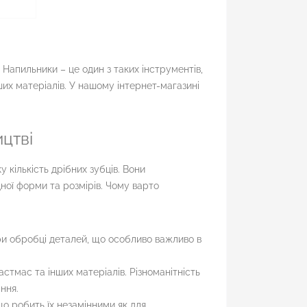
 Напильники – це один з таких інструментів,
их матеріалів. У нашому інтернет-магазині
цтві
кількість дрібних зубців. Вони
ної форми та розмірів. Чому варто
ри обробці деталей, що особливо важливо в
стмас та інших матеріалів. Різноманітність
ння.
о робить їх незамінними як для