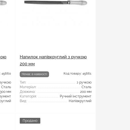
кою
Напилок напівкруглий з ручкою
200 мм
: 45660
Код товару: 45661
Немає в наявності
ручкою
Тип:
з ручкою
Сталь
Матеріал:
Сталь
300 мм
Довжина:
200 мм
румент
Категорія:
Ручний інструмент
руглий
Вид:
Напівкруглий
Продано