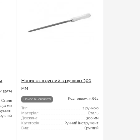
м
Напилок круглий з ручкою 300
мм
: 59274
Код товару: 45662
Немає в наявності
Сталь
150 мм
Тип:
з ручкою
румент
Матеріал:
Сталь
руглий
Довжина:
300 мм
Категорія:
Ручний інструмент
Вид:
Круглий