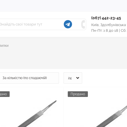
(067) 442-23-45
Київ, Здолбунівська
Пн-Пт: з 8 до 18 | Сб:
пилки
дано
Продано