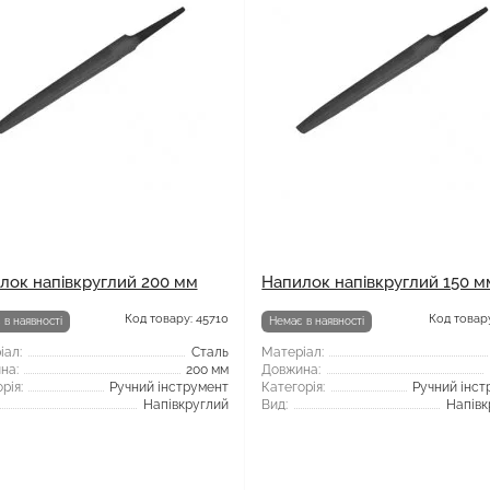
лок напівкруглий 200 мм
Напилок напівкруглий 150 м
Код товару: 45710
Код товару
 в наявності
Немає в наявності
іал:
Сталь
Матеріал:
на:
200 мм
Довжина:
рія:
Ручний інструмент
Категорія:
Ручний інст
Напівкруглий
Вид:
Напівк