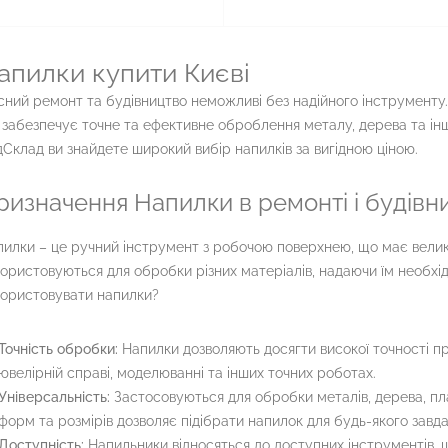
апилки купити Києві
сний ремонт та будівництво неможливі без надійного інструменту.
забезпечує точне та ефективне оброблення металу, дерева та інш
Склад ви знайдете широкий вибір напилків за вигідною ціною.
ризначення Напилки в ремонті і будівни
илки – це ручний інструмент з робочою поверхнею, що має велику 
ористовуються для обробки різних матеріалів, надаючи їм необхід
користовувати напилки?
Точність обробки:
Напилки дозволяють досягти високої точності п
ювелірній справі, моделюванні та інших точних роботах.
Універсальність:
Застосовуються для обробки металів, дерева, пла
форм та розмірів дозволяє підібрати напилок для будь-якого завда
Доступність:
Напильники відносяться до доступних інструментів, щ