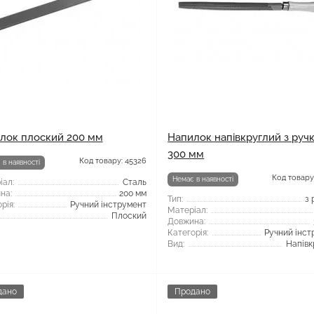
лок плоский 200 мм
Напилок напівкруглий з руч
300 мм
Код товару: 45326
 в наявності
Код товару
Немає в наявності
іал:
Сталь
на:
200 мм
Тип:
з 
рія:
Ручний інструмент
Матеріал:
Плоский
Довжина:
Категорія:
Ручний інст
Вид:
Напівк
дано
Продано