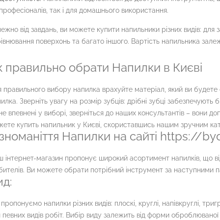
професіоналів, так і для домашнього використання.
ежно від завдань, ви можете купити напильники різних видів: для
івнювання поверхонь та багато іншого. Вартість напильника залежи
к правильно обрати Напилки в Києві
 правильного вибору напилка врахуйте матеріал, який ви будете
илка. Зверніть увагу на розмір зубців: дрібні зубці забезпечують 
не впевнені у виборі, зверніться до наших консультантів – вони д
ете купить напильник у Києві, скориставшись нашим зручним ка
ізноманіття Напилки на сайті https://by
 інтернет-магазин пропонує широкий асортимент напилків, що ві
ителів. Ви можете обрати потрібний інструмент за наступними 
ид:
пропонуємо напилки різних видів: плоскі, круглі, напівкруглі, триг
 певних видів робіт. Вибір виду залежить від форми оброблюваної