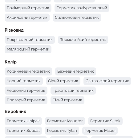
Полімерний герметик
Герметик поліуретановий
Акриловий герметик
Силіконовий герметик
Різновид
Покрівельний герметик
Термостійкий герметик
Малярський герметик
Колір
Коричневий герметик
Бежевий герметик
Чорний герметик
Сірий герметик
Світло-сірий герметик
Червоний герметик
Графітовий герметик
Прозорий герметик
Білий герметик
Виробник
Герметик Unipak
Герметик Mounter
Герметик Siltek
Герметик Soudal
Герметик Tytan
Герметик Mapei