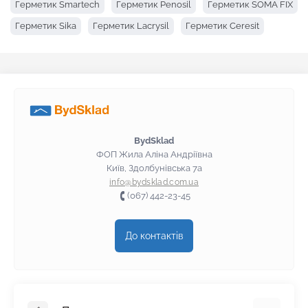
Герметик Smartech
Герметик Penosil
Герметик SOMA FIX
Герметик Sika
Герметик Lacrysil
Герметик Ceresit
Герметик Anserglob
BydSklad
ФОП Жила Аліна Андріївна
Київ, Здолбунівська 7а
info@bydsklad.com.ua
(067) 442-23-45
До контактів