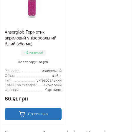
Anserglob Герметик
акриловий універсальний
білий (280 мл)
В наявності
Код товару: 101928
Різновид:
малярський
Об'єм:
0,28 л
Тип:
універсальний
Суміші за складом:
Акриловий
Фасовка:
Картридж
86.51 грн
До кошика