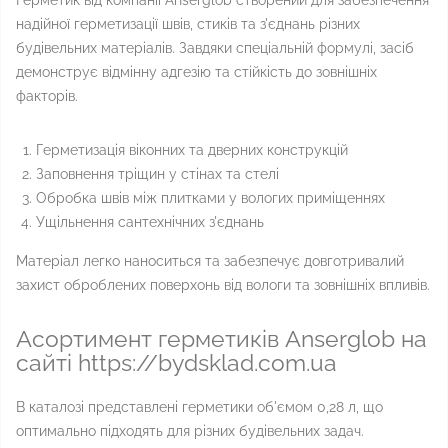
Герметик від компанії Anserglob створений для забезпечення
надійної герметизації швів, стиків та з'єднань різних
будівельних матеріалів. Завдяки спеціальній формулі, засіб
демонструє відмінну адгезію та стійкість до зовнішніх
факторів.
Герметизація віконних та дверних конструкцій
Заповнення тріщин у стінах та стелі
Обробка швів між плитками у вологих приміщеннях
Ущільнення сантехнічних з'єднань
Матеріал легко наноситься та забезпечує довготривалий
захист оброблених поверхонь від вологи та зовнішніх впливів.
Асортимент герметиків Anserglob на
сайті https://bydsklad.com.ua
В каталозі представлені герметики об'ємом 0,28 л, що
оптимально підходять для різних будівельних задач.