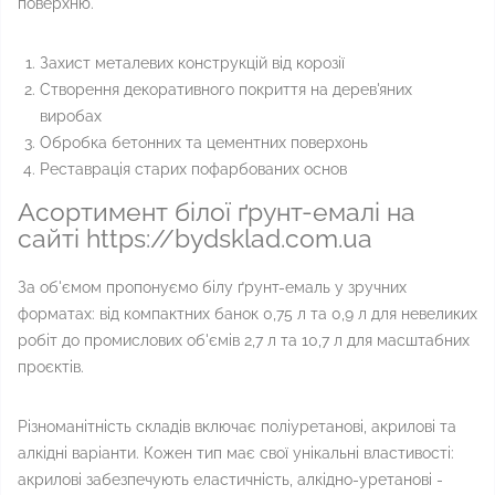
поверхню.
Захист металевих конструкцій від корозії
Створення декоративного покриття на дерев'яних
виробах
Обробка бетонних та цементних поверхонь
Реставрація старих пофарбованих основ
Асортимент білої ґрунт-емалі на
сайті https://bydsklad.com.ua
За об'ємом пропонуємо білу ґрунт-емаль у зручних
форматах: від компактних банок 0,75 л та 0,9 л для невеликих
робіт до промислових об'ємів 2,7 л та 10,7 л для масштабних
проєктів.
Різноманітність складів включає поліуретанові, акрилові та
алкідні варіанти. Кожен тип має свої унікальні властивості:
акрилові забезпечують еластичність, алкідно-уретанові -