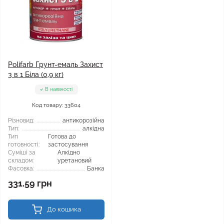
Polifarb Грунт-емаль Захист
3 в 1 Біла (0,9 кг)
В наявності
Код товару: 33604
Різновид:
антикорозійна
Тип:
алкідна
Тип
Готова до
готовності:
застосування
Суміші за
Алкідно
складом:
уретановий
Фасовка:
Банка
331.59 грн
До кошика