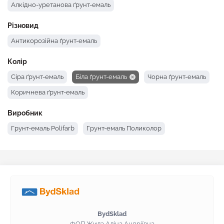
Алкідно-уретанова ґрунт-емаль
Різновид
Антикорозійна ґрунт-емаль
Колір
Сіра ґрунт-емаль
Біла ґрунт-емаль
Чорна ґрунт-емаль
Коричнева ґрунт-емаль
Виробник
Грунт-емаль Polifarb
Грунт-емаль Поликолор
BydSklad
ФОП Жила Аліна Андріївна