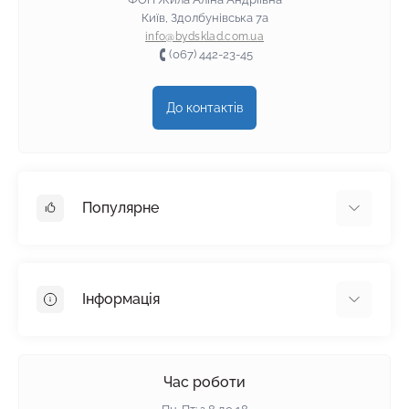
Київ, Здолбунівська 7а
info@bydsklad.com.ua
(067) 442-23-45
До контактів
Популярне
Гіпсокартон
OSB
Інформація
Пінопласт
Пінополістирол
Доставка
Мінеральна вата
Оплата
Час роботи
Клей для плитки
Контакти