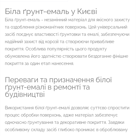
Біла ґрунт-емаль у Києві
Біла ґрунт-емаль - незамінний матеріал для якісного захисту
та оздоблення різноманітних поверхонь. Цей універсальний
засіб поєднує властивості ґрунтовки та емалі, забезпечуючи
надійний захист від корозії та створюючи привабливе
покриття. Особлива популярність цього продукту
обумовлена його здатністю створювати бездоганне фінішне
покриття за один етап нанесення.
Переваги та призначення білої
ґрунт-емалі в ремонті та
будівництві
Використання білої ґрунт-емалі дозволяє суттєво спростити
процес обробки поверхонь, адже матеріал забезпечує
одночасно ґрунтування та декоративне покриття. Завдяки
особливому складу засіб глибоко проникає в оброблювану