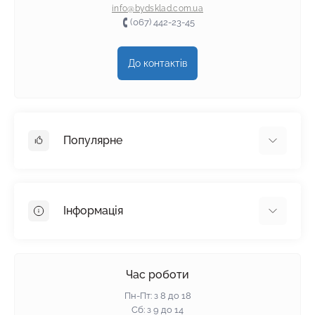
info@bydsklad.com.ua
(067) 442-23-45
До контактів
Популярне
Гіпсокартон
OSB
Інформація
Пінопласт
Пінополістирол
Доставка
Мінеральна вата
Оплата
Час роботи
Клей для плитки
Контакти
Пн-Пт: з 8 до 18
Гарантія та повернення
Сб: з 9 до 14