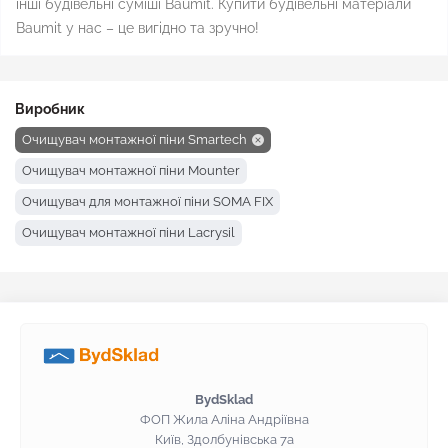
інші будівельні суміші Baumit. Купити будівельні матеріали
Baumit у нас – це вигідно та зручно!
Виробник
Очищувач монтажної піни Smartech
Очищувач монтажної піни Mounter
Очищувач для монтажної піни SOMA FIX
Очищувач монтажної піни Lacrysil
BydSklad
ФОП Жила Аліна Андріївна
Київ, Здолбунівська 7а