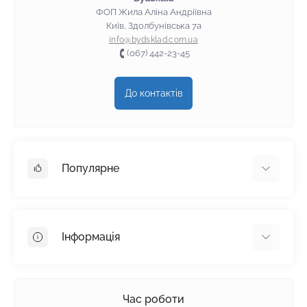
ФОП Жила Аліна Андріївна
Київ, Здолбунівська 7а
info@bydsklad.com.ua
(067) 442-23-45
До контактів
Популярне
Гіпсокартон
OSB
Інформація
Пінопласт
Пінополістирол
Доставка
Мінеральна вата
Оплата
Час роботи
Клей для плитки