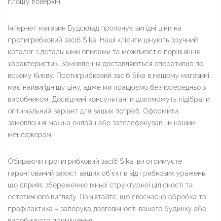
площу поверхні.
Інтернет-магазин Будсклад пропонує вигідні ціни на
протигрибковий засіб Sika. Наші клієнти цінують зручний
каталог з детальними описами та можливістю порівняння
характеристик. Замовлення доставляються оперативно по
всьому Києву. Протигрибковий засіб Sika в нашому магазині
має найвигіднішу ціну, адже ми працюємо безпосередньо з
виробником. Досвідчені консультанти допоможуть підібрати
оптимальний варіант для ваших потреб. Оформити
замовлення можна онлайн або зателефонувавши нашим
менеджерам.
Обираючи протигрибковий засіб Sika, ви отримуєте
гарантований захист ваших об'єктів від грибкових уражень,
що сприяє збереженню їхньої структурної цілісності та
естетичного вигляду. Пам'ятайте, що своєчасна обробка та
профілактика – запорука довговічності вашого будинку або
виробничого приміщення.