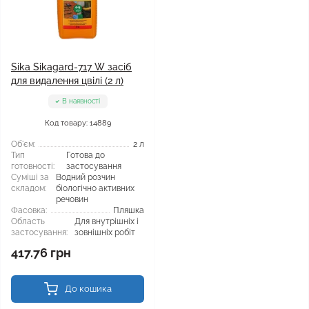
Sika Sikagard-717 W засіб
для видалення цвілі (2 л)
В наявності
Код товару: 14889
Об'єм:
2 л
Тип
Готова до
готовності:
застосування
Суміші за
Водний розчин
складом:
біологічно активних
речовин
Фасовка:
Пляшка
Область
Для внутрішніх і
застосування:
зовнішніх робіт
417.76 грн
До кошика