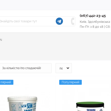
(067) 442-23-45
Київ, Здолбунівська
Пн-Пт: з 8 до 18 | Сб:
IN
улярний
Популярний