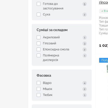
гіпсо
Готова до
5
застосування
В н
Суха
2
Різнов
Тип фа
Товщи
Тип го
Суміші за складом
Суміші
Акриловий
1
Гіпсовий
3
1 02
Епоксидна смола
2
Полімерна
1
дисперсія
Поп
Фасовка
Відро
4
Мішок
2
Тюбик
1