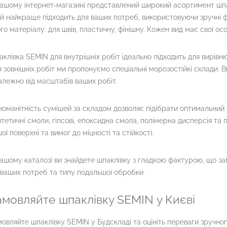
ашому інтернет-магазині представлений широкий асортимент шпа
й найкраще підходить для ваших потреб, використовуючи зручні фі
го матеріалу: для швів, пластичну, фінішну. Кожен вид має свої ос
клівка SEMIN для внутрішніх робіт ідеально підходить для вирівн
 зовнішніх робіт ми пропонуємо спеціальні морозостійкі склади. Ви
алежно від масштабів ваших робіт.
номанітність сумішей за складом дозволяє підібрати оптимальний в
тетичні смоли, гіпсові, епоксидна смола, полімерна дисперсія та
ої поверхні та вимог до міцності та стійкості.
ашому каталозі ви знайдете шпаклівку з гладкою фактурою, що за
 ваших потреб та типу подальшої обробки.
амовляйте шпаклівку SEMIN у Києві
овляйте шпаклівку SEMIN у Будскладі та оцініть переваги зручно