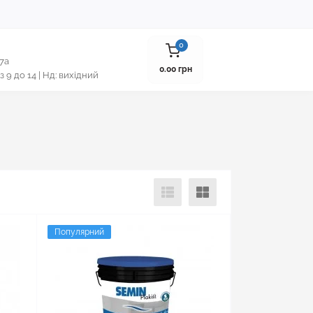
0
 7а
0.00 грн
 з 9 до 14 | Нд: вихідний
Популярний