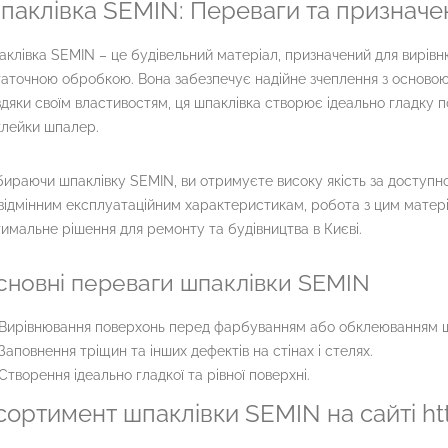
паклівка SEMIN: Переваги та призначен
клівка SEMIN – це будівельний матеріал, призначений для вирівн
аточною обробкою. Вона забезпечує надійне зчеплення з основою,
дяки своїм властивостям, ця шпаклівка створює ідеально гладку 
клейки шпалер.
ираючи шпаклівку SEMIN, ви отримуєте високу якість за доступн
відмінним експлуатаційним характеристикам, робота з цим матер
имальне рішення для ремонту та будівництва в Києві.
сновні переваги шпаклівки SEMIN
Вирівнювання поверхонь перед фарбуванням або обклеюванням 
Заповнення тріщин та інших дефектів на стінах і стелях.
Створення ідеально гладкої та рівної поверхні.
сортимент шпаклівки SEMIN на сайті ht