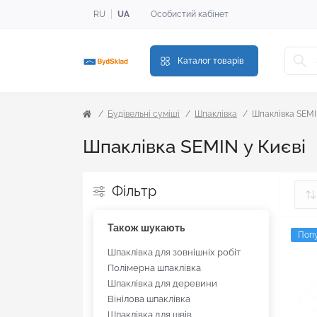
RU
UA
Особистий кабінет
Каталог товарів
Будівельні суміші
Шпаклівка
Шпаклівка SEM
Шпаклівка SEMIN у Києві
Фільтр
Також шукають
Поп
Шпаклівка для зовнішніх робіт
Полімерна шпаклівка
Шпаклівка для деревини
Вінілова шпаклівка
Шпаклівка для швів