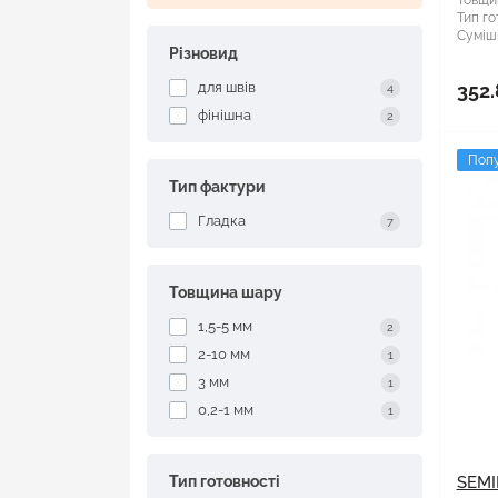
Товщи
Тип го
Суміші
Різновид
для швів
352.
4
фінішна
2
Поп
Тип фактури
Гладка
7
Товщина шару
1,5-5 мм
2
2-10 мм
1
3 мм
1
0,2-1 мм
1
Тип готовності
SEMI