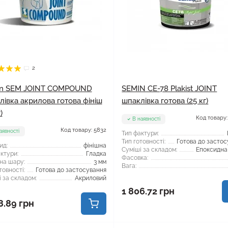
2
n SEM JOINT COMPOUND
SEMIN СЕ-78 Plakist JOINT
лівка акрилова готова фініш
шпаклівка готова (25 кг)
)
Код товару:
В наявності
Код товару: 5832
аявності
Тип фактури:
Тип готовності:
Готова до засто
ид:
фінішна
Суміші за складом:
Епоксидна
ктури:
Гладка
Фасовка:
на шару:
3 мм
Вага:
товності:
Готова до застосування
 за складом:
Акриловий
1 806.72 грн
8.89 грн