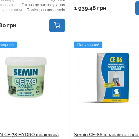
на шару:
0,2-1 мм
товності:
Готова до застосування
1 939.48 грн
 за складом:
Полімерна дисперсія
80 грн
улярний
Популярний
N СЕ-78 HYDRO шпаклівка
Semin CE-86 шпаклівка гіпсо