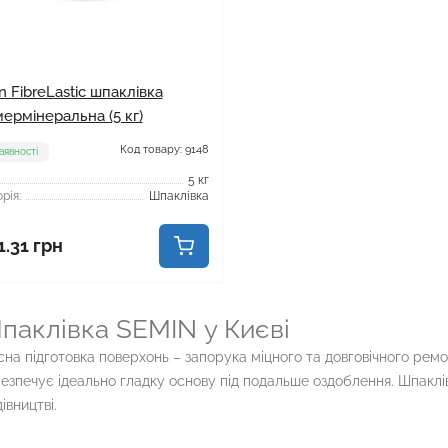
 FibreLastic шпаклівка
ермінеральна (5 кг)
Код товару: 9148
аявності
5 кг
рія:
Шпаклівка
1.31 грн
паклівка SEMIN у Києві
сна підготовка поверхонь – запорука міцного та довговічного рем
езпечує ідеально гладку основу під подальше оздоблення. Шпаклі
івництві.