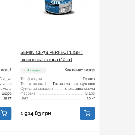
SEMIN СЕ-78 PERFECT'LIGHT
шпаклівка готова (20 кг)
 103138
Код товару: 103139
В наявності
Гладка
Тип фактури:
Гладка
сування
Тип готовності:
Готова до застосування
 смола
Суміші за складом:
Епоксидна смола
Відро
Фасовка:
Відро
25 кг
Вага:
20 кг
1 914.83 грн