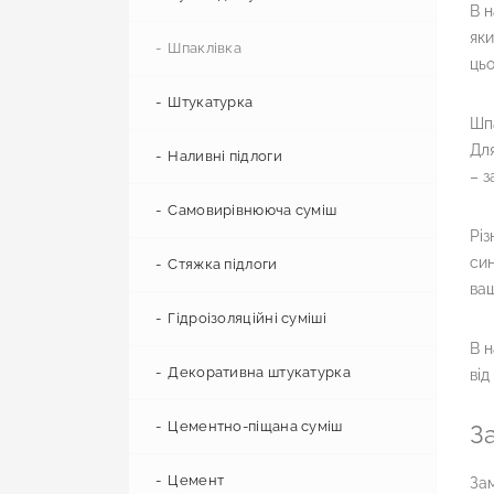
В н
яки
Вологостійкий гіпсокартон
Профіль CD
Магнезитова плита
Мінеральна вата
Шпаклівка
цьо
Вогнестійкий гіпсокартон
Профіль UW
Плита гіпсоволокниста
Пінопластова крихта
Штукатурка
Шпа
Для
Профіль CW
Сітка фасадна
Наливні підлоги
– з
Профіль звукоізоляційний
Гідробар'єр
Самовирівнююча суміш
Різ
син
Вітробар'єр
Стяжка підлоги
ваш
Підкладка
Гідроізоляційні суміші
В н
Паробар'єр
Декоративна штукатурка
від
Цементно-піщана суміш
З
Цемент
Зам