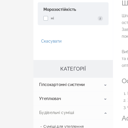
Ш
Морозостійкість
Шпа
ні
2
ост
Зав
по
Скасувати
Виб
та 
опт
КАТЕГОРІЇ
О
Гіпсокартонні системи
Утеплювач
Гіпсокартон
Будівельні суміші
Профіль для гіпсокартону
Пінопласт
Стельовий гіпсокартон
А
Стіновий гіпсокартон
Кріплення для профілів
Пінополістирол
Суміші для утеплення
Профіль UD