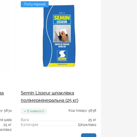
Популярний
ва
Semin Lisseur шпаклівка
полімермінеральна (25 кг)
у: 5834
Код товару: 5838
В наявності
ля швів
Вага:
25 кг
25 кг
Категорія:
Шпаклівка
клівка