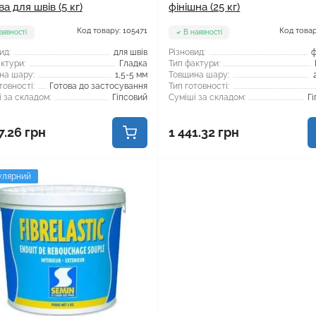
ва для швів (5 кг)
фінішна (25 кг)
Код товару: 105471
Код товар
аявності
В наявності
ид:
для швів
Різновид:
ф
ктури:
Гладка
Тип фактури:
на шару:
1,5-5 мм
Товщина шару:
товності:
Готова до застосування
Тип готовності:
 за складом:
Гіпсовий
Суміші за складом:
Г
7.26 грн
1 441.32 грн
улярний