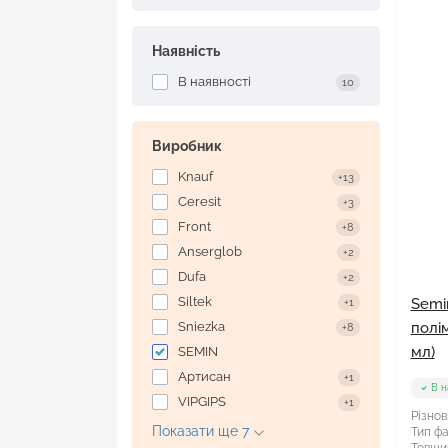
Шпаклівка Dufa
Шпаклівка Ceresit
Наявність
Шпаклівка Caparol
Шпаклівка Aygips
В наявності
10
Шпаклівка Anserglob
Виробник
Knauf
+13
Ceresit
+3
Front
+8
Anserglob
+2
Dufa
+2
Siltek
Semi
+1
Sniezka
полі
+8
мл)
SEMIN
Артисан
+1
В н
VIPGIPS
+1
Різнов
Показати ще 7
Тип фа