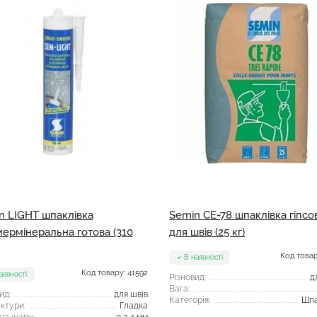
n LIGHT шпаклівка
Semin СЕ-78 шпаклівка гіпсо
мермінеральна готова (310
для швів (25 кг)
Код товар
В наявності
Код товару: 41592
аявності
Різновид:
д
Вага:
ид:
для швів
Категорія:
Шпа
ктури:
Гладка