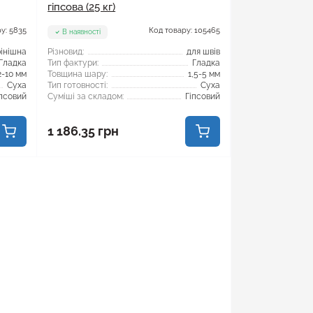
гіпсова (25 кг)
у: 5835
Код товару: 105465
В наявності
інішна
Різновид:
для швів
Гладка
Тип фактури:
Гладка
2-10 мм
Товщина шару:
1,5-5 мм
Суха
Тип готовності:
Суха
іпсовий
Суміші за складом:
Гіпсовий
1 186.35 грн