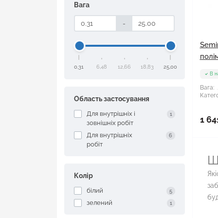
Вага
-
Semin
полім
0,31
6,48
12,66
18,83
25,00
В н
Вага:
Катего
Область застосування
Для внутрішніх і
1
1 64
зовнішніх робіт
Для внутрішніх
6
робіт
Ш
Які
Колір
заб
білий
5
буд
зелений
1