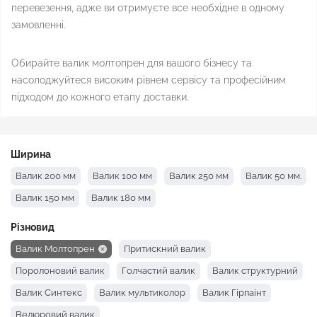
перевезення, адже ви отримуєте все необхідне в одному
замовленні.
Обирайте валик молтопрен для вашого бізнесу та
насолоджуйтеся високим рівнем сервісу та професійним
підходом до кожного етапу доставки.
Ширина
Валик 200 мм
Валик 100 мм
Валик 250 мм
Валик 50 мм.
Валик 150 мм
Валик 180 мм
Різновид
Валик Молтопрен
Притискний валик
Поролоновий валик
Голчастий валик
Валик структурний
Валик Синтекс
Валик мультиколор
Валик Гірпаінт
Велюровий валик