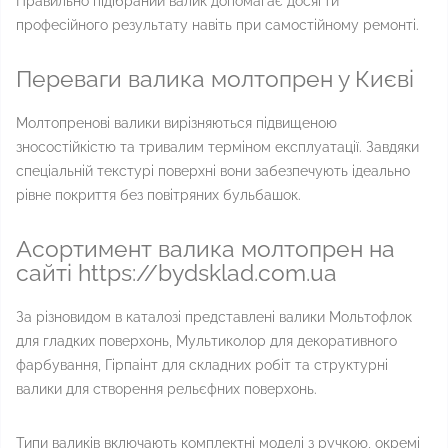
Правильно підібраний валик допомагає досягти
професійного результату навіть при самостійному ремонті.
Переваги валика молтопрен у Києві
Молтопренові валики вирізняються підвищеною
зносостійкістю та тривалим терміном експлуатації. Завдяки
спеціальній текстурі поверхні вони забезпечують ідеально
рівне покриття без повітряних бульбашок.
Асортимент валика молтопрен на
сайті https://bydsklad.com.ua
За різновидом в каталозі представлені валики Мольтофлок
для гладких поверхонь, Мультиколор для декоративного
фарбування, Гірпаінт для складних робіт та структурні
валики для створення рельєфних поверхонь.
Типи валиків включають комплектні моделі з ручкою, окремі