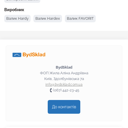
Виробник
Валик Hardy
Валик Hardex
Валик FAVORIT
BydSklad
ФОП Жила Аліна Андріївна
Київ, Здолбунівська 7а
info@bydsklad.com.ua
(067) 442-23-45
До контактів