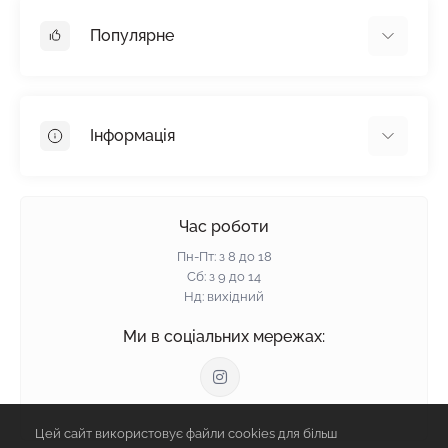
Популярне
Гіпсокартон
OSB
Інформація
Пінопласт
Пінополістирол
Доставка
Мінеральна вата
Оплата
Час роботи
Клей для плитки
Контакти
Пн-Пт: з 8 до 18
Гарантія та повернення
Сб: з 9 до 14
Нд: вихідний
Політика конфіденційності
Про нас
Ми в соціальних мережах:
Відгуки
Блог
Зворотній зв'язок
Цей сайт використовує файли cookies для більш
Карта сайту