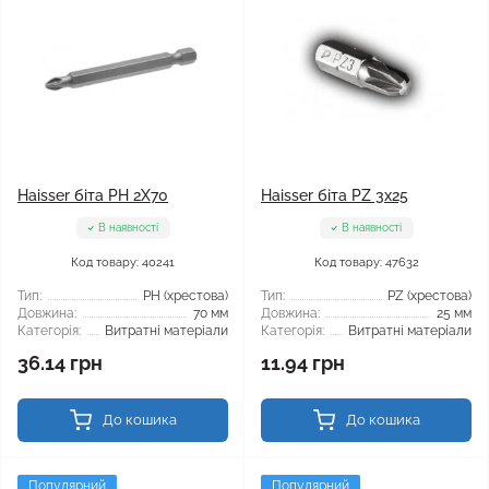
Haisser біта PH 2X70
Haisser біта PZ 3x25
В наявності
В наявності
Код товару: 40241
Код товару: 47632
Тип:
РН (хрестова)
Тип:
PZ (хрестова)
Довжина:
70 мм
Довжина:
25 мм
Категорія:
Витратні матеріали
Категорія:
Витратні матеріали
36.14 грн
11.94 грн
До кошика
До кошика
Популярний
Популярний