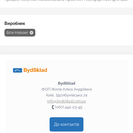
Виробник
Біти Haisser
BydSklad
ФОП Жила Аліна Андріївна
Київ, Здолбунівська 7а
info@bydsklad.com.ua
(067) 442-23-45
До контактів