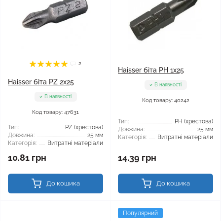
2
Haisser біта PH 1x25
Haisser біта PZ 2x25
В наявності
В наявності
Код товару: 40242
Код товару: 47631
Тип:
РН (хрестова)
Тип:
PZ (хрестова)
Довжина:
25 мм
Довжина:
25 мм
Категорія:
Витратні матеріали
Категорія:
Витратні матеріали
10.81 грн
14.39 грн
До кошика
До кошика
Популярний