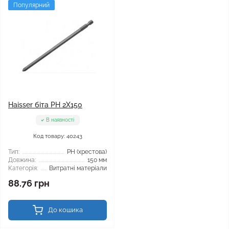
Популярний
Haisser біта PH 2X150
В наявності
Код товару: 40243
Тип:
РН (хрестова)
Довжина:
150 мм
Категорія:
Витратні матеріали
88.76 грн
До кошика