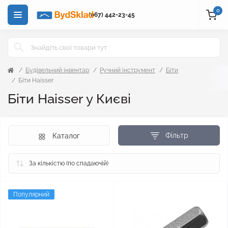
0
(067) 442-23-45
Будівельний інвентар
Ручний інструмент
Біти
Біти Haisser
Біти Haisser у Києві
Фільтр
Каталог
Популярний