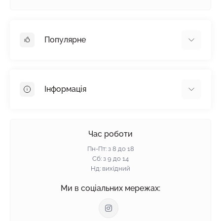
Популярне
Гіпсокартон
OSB
Інформація
Пінопласт
Пінополістирол
Доставка
Мінеральна вата
Оплата
Час роботи
Клей для плитки
Контакти
Пн-Пт: з 8 до 18
Гарантія та повернення
Сб: з 9 до 14
Нд: вихідний
Політика конфіденційності
Про нас
Ми в соціальних мережах:
Відгуки
Блог