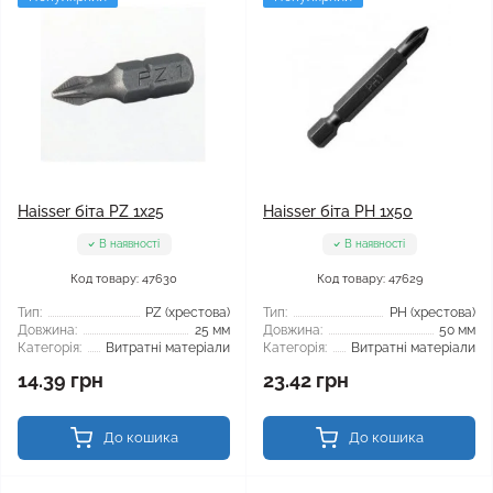
Haisser біта PZ 1x25
Haisser біта PH 1x50
В наявності
В наявності
Код товару: 47630
Код товару: 47629
Тип:
PZ (хрестова)
Тип:
РН (хрестова)
Довжина:
25 мм
Довжина:
50 мм
Категорія:
Витратні матеріали
Категорія:
Витратні матеріали
14.39 грн
23.42 грн
До кошика
До кошика