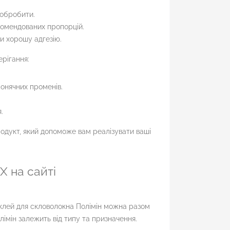
 обробити.
комендованих пропорцій.
и хорошу адгезію.
рігання:
сонячних променів.
.
одукт, який допоможе вам реалізувати ваші
 на сайті
 клей для скловолокна Полімін можна разом
імін залежить від типу та призначення.