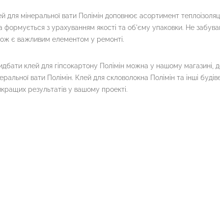
й для мінеральної вати Полімін доповнює асортимент теплоізоляцій
а формується з урахуванням якості та об'єму упаковки. Не забува
ож є важливим елементом у ремонті.
дбати клей для гіпсокартону Полімін можна у нашому магазині, 
еральної вати Полімін. Клей для скловолокна Полімін та інші буді
кращих результатів у вашому проекті.