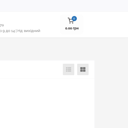
0
 7а
0.00 грн
 з 9 до 14 | Нд: вихідний