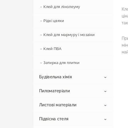
Клей для лінолеуму
Кле
цін
Рідкі цвяхи
так
Клей для мармуру і мозаїки
При
мін
Клей ПВА
най
Затирка для плитки
Будівельна хімія
Пиломатеріали
Грунтовка
Листові матеріали
Монтажна піна
OSB
Бетоноконтакт
Грунт-емаль
Підвісна стеля
Герметик
Брус
Фіброцементна плита