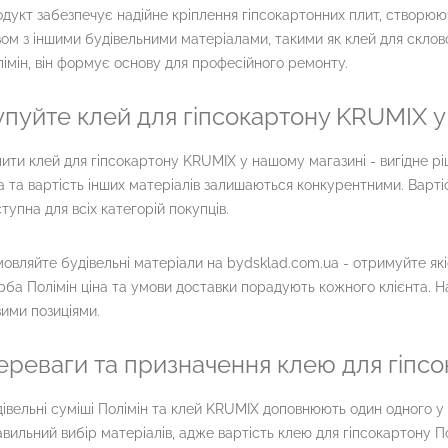
дукт забезпечує надійне кріплення гіпсокартонних плит, створююч
ом з іншими будівельними матеріалами, такими як клей для склово
імін, він формує основу для професійного ремонту.
упуйте клей для гіпсокартону KRUMIX у
ити клей для гіпсокартону KRUMIX у нашому магазині - вигідне рі
а та вартість інших матеріалів залишаються конкурентними. Варті
тупна для всіх категорій покупців.
овляйте будівельні матеріали на bydsklad.com.ua - отримуйте які
ба Полімін ціна та умови доставки порадують кожного клієнта. 
ими позиціями.
ереваги та призначення клею для гіпсо
івельні суміші Полімін та клей KRUMIX доповнюють один одного 
вильний вибір матеріалів, адже вартість клею для гіпсокартону П