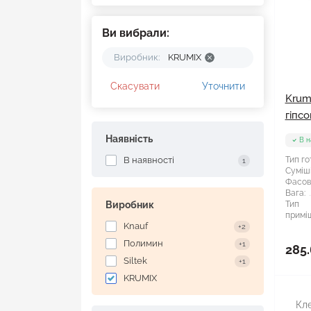
Ви вибрали:
Виробник:
KRUMIX
Скасувати
Уточнити
Krum
гіпсо
Наявність
В н
В наявності
Тип го
1
Суміші
Фасов
Вага:
Виробник
Тип
примі
Knauf
+2
Полимин
+1
285.
Siltek
+1
KRUMIX
Кле