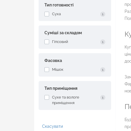
про
Тип готовності
Раз
Суха
1
Пол
К
Суміші за складом
Гіпсовий
1
Куп
цін
Фасовка
дос
Мішок
1
Зам
Фар
Тип приміщення
нов
Сухе та вологе
1
приміщення
П
Буд
Скасувати
пра