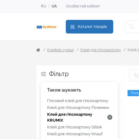
RU
UA
Особистий кабінет
Каталог товарів
Клейові суміші
Клей для гіпсокартону
Клей 
Фільтр
Також шукають
Поп
Гіпсовий клей для гіпсокартону
Клей для гіпсокартону Полимин
Клей для гіпсокартону
KRUMIX
Клей для гіпсокартону Siltek
Клей для гіпсокартону Knauf