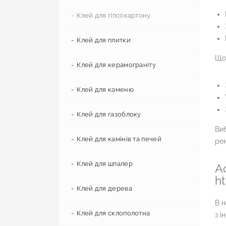
Профіль звукоізоляційний
Гідробар'єр
Самовирівнююча суміш
Клей для гіпсокартону
Вітробар'єр
Стяжка підлоги
Клей для плитки
Щоб
Підкладка
Гідроізоляційні суміші
Клей для керамограніту
Паробар'єр
Декоративна штукатурка
Клей для каменю
Цементно-піщана суміш
Клей для газоблоку
Виб
Цемент
Клей для камінів та печей
рем
Ремонтні суміші
Клей для шпалер
А
h
Клей для дерева
В н
Клей для склополотна
з і