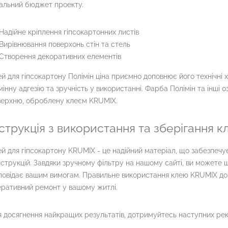
альний бюджет проекту.
Надійне кріплення гіпсокартонних листів
Вирівнювання поверхонь стін та стель
Створення декоративних елементів
й для гіпсокартону Полімін ціна приємно доповнює його технічні
мінну адгезію та зручність у використанні. Фарба Полімін та інші
верхню, оброблену клеєм KRUMIX.
нструкція з використання та зберігання 
й для гіпсокартону KRUMIX - це надійний матеріал, що забезпечу
струкцій. Завдяки зручному фільтру на нашому сайті, ви можете 
повідає вашим вимогам. Правильне використання клею KRUMIX доп
ративний ремонт у вашому житлі.
 досягнення найкращих результатів, дотримуйтесь наступних ре