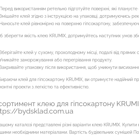
Перед використанням ретельно підготуйте поверхні, які плануєте
Змішайте клей згідно з інструкцією на упаковці, дотримуючись ре
Наносьте клей рівномірно на поверхню гіпсокартону, забезпечуюч
 зберегти якість клею KRUMIX, дотримуйтесь наступних умов збе
Зберігайте клей у сухому, прохолодному місці, подалі від прямих 
Уникайте заморожування або перегрівання продукту.
Закривайте упаковку після використання, щоб уникнути висихання
ираючи клей для гіпсокартону KRUMIX, ви отримуєте надійний пр
онтні проекти з легкістю та ефективністю.
сортимент клею для гіпсокартону KRUMIX
ttps://bydsklad.com.ua
ашому каталозі представлені різні варіанти клею KRUMIX. Купити
ншими необхідними матеріалами. Вартість будівельних сумішей Пол