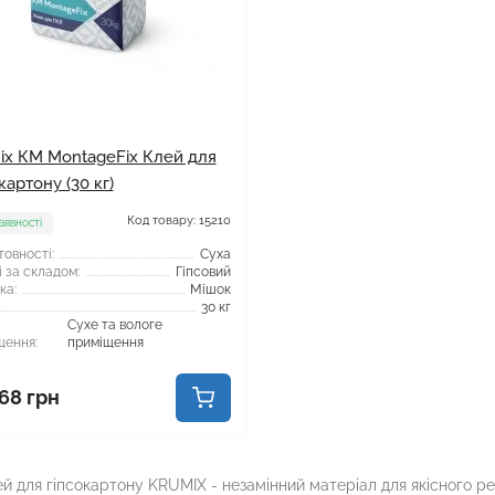
ix КМ MontageFix Клей для
картону (30 кг)
Код товару: 15210
аявності
товності:
Суха
 за складом:
Гіпсовий
ка:
Мішок
30 кг
Сухе та вологе
щення:
приміщення
68 грн
й для гіпсокартону KRUMIX - незамінний матеріал для якісного ре