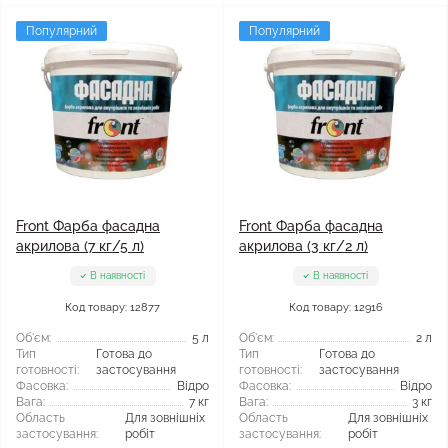
Популярний
Популярний
Front Фарба фасадна
Front Фарба фасадна
акрилова (7 кг/5 л)
акрилова (3 кг/2 л)
В наявності
В наявності
Код товару: 12877
Код товару: 12916
Об'єм:
5 л
Об'єм:
2 л
Тип
Готова до
Тип
Готова до
готовності:
застосування
готовності:
застосування
Фасовка:
Відро
Фасовка:
Відро
Вага:
7 кг
Вага:
3 кг
Область
Для зовнішніх
Область
Для зовнішніх
застосування:
робіт
застосування:
робіт