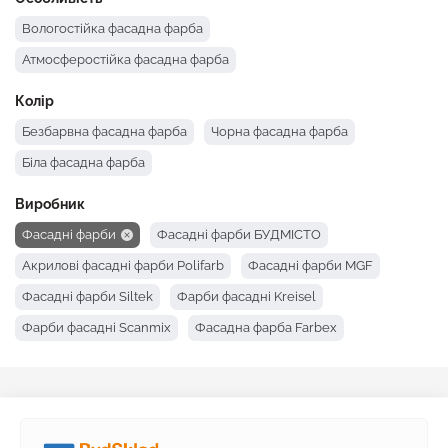
Вологостійка фасадна фарба
Атмосферостійка фасадна фарба
Колір
Безбарвна фасадна фарба
Чорна фасадна фарба
Біла фасадна фарба
Виробник
Фасадні фарби
Фасадні фарби БУДМІСТО
Акрилові фасадні фарби Polifarb
Фасадні фарби MGF
Фасадні фарби Siltek
Фарби фасадні Kreisel
Фарби фасадні Scanmix
Фасадна фарба Farbex
Фасадна фарба Dufa
Фасадні фарби Deutek
Фарби фасадні Ceresit
Фасадна фарба Builder
Фасадні фарби BudmonsteR
Фасадні фарби Anserglob