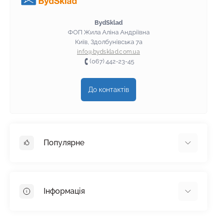
BydSklad
ФОП Жила Аліна Андріївна
Київ, Здолбунівська 7а
info@bydsklad.com.ua
(067) 442-23-45
До контактів
Популярне
Гіпсокартон
OSB
Інформація
Пінопласт
Пінополістирол