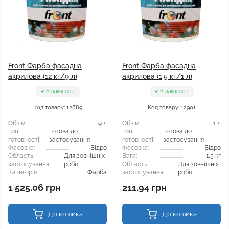
Front Фарба фасадна
Front Фарба фасадна
акрилова (12 кг/9 л)
акрилова (1,5 кг/1 л)
В наявності
В наявності
Код товару: 12889
Код товару: 12901
Об'єм:
9 л
Об'єм:
1 л
Тип
Готова до
Тип
Готова до
готовності:
застосування
готовності:
застосування
Фасовка:
Відро
Фасовка:
Відро
Область
Для зовнішніх
Вага:
1,5 кг
застосування:
робіт
Область
Для зовнішніх
Категорія:
Фарба
застосування:
робіт
1 525.06 грн
211.94 грн
До кошика
До кошика