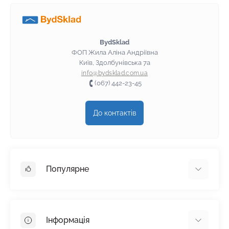
BydSklad
ФОП Жила Аліна Андріївна
Київ, Здолбунівська 7а
info@bydsklad.com.ua
(067) 442-23-45
До контактів
Популярне
Гіпсокартон
OSB
Інформація
Пінопласт