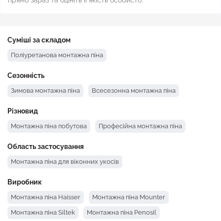
прямо зараз та оцініть її якість особисто.
Суміші за складом
Поліуретанова монтажна піна
Сезонність
Зимова монтажна піна
Всесезонна монтажна піна
Різновид
Монтажна піна побутова
Професійна монтажна піна
Область застосування
Монтажна піна для віконних укосів
Виробник
Монтажна піна Haisser
Монтажна піна Mounter
Монтажна піна Siltek
Монтажна піна Penosil