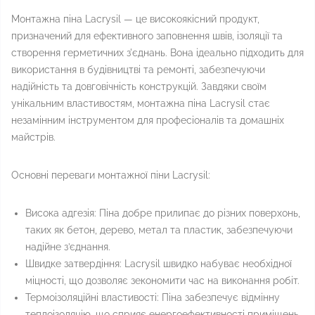
Монтажна піна Lacrysil — це високоякісний продукт,
призначений для ефективного заповнення швів, ізоляції та
створення герметичних з'єднань. Вона ідеально підходить для
використання в будівництві та ремонті, забезпечуючи
надійність та довговічність конструкцій. Завдяки своїм
унікальним властивостям, монтажна піна Lacrysil стає
незамінним інструментом для професіоналів та домашніх
майстрів.
Основні переваги монтажної піни Lacrysil:
Висока адгезія: Піна добре прилипає до різних поверхонь,
таких як бетон, дерево, метал та пластик, забезпечуючи
надійне з’єднання.
Швидке затвердіння: Lacrysil швидко набуває необхідної
міцності, що дозволяє зекономити час на виконання робіт.
Термоізоляційні властивості: Піна забезпечує відмінну
теплоізоляцію, що сприяє енергоефективності приміщень.