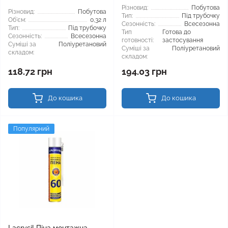
Різновид:
Побутова
Різновид:
Побутова
Тип:
Під трубочку
Об'єм:
0,32 л
Сезонність:
Всесезонна
Тип:
Під трубочку
Тип
Готова до
Сезонність:
Всесезонна
готовності:
застосування
Суміші за
Поліуретановий
Суміші за
Поліуретановий
складом:
складом:
118.72 грн
194.03 грн
До кошика
До кошика
Популярний