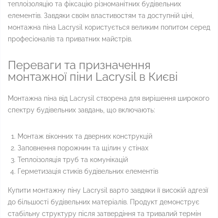
теплоізоляцію та фіксацію різноманітних будівельних
елементів. Завдяки своїм властивостям та доступній ціні,
монтажна піна Lacrysil користується великим попитом серед
професіоналів та приватних майстрів.
Переваги та призначення
монтажної піни Lacrysil в Києві
Монтажна піна від Lacrysil створена для вирішення широкого
спектру будівельних завдань, що включають:
Монтаж віконних та дверних конструкцій
Заповнення порожнин та щілин у стінах
Теплоізоляція труб та комунікацій
Герметизація стиків будівельних елементів
Купити монтажну піну Lacrysil варто завдяки її високій адгезії
до більшості будівельних матеріалів. Продукт демонструє
стабільну структуру після затвердіння та тривалий термін