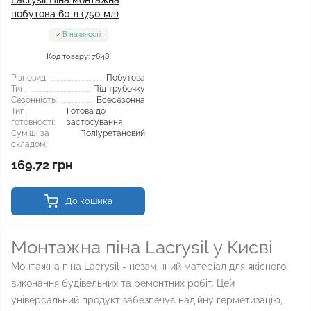
Lacrysil Піна монтажна
побутова 60 л (750 мл)
В наявності
Код товару: 7648
Різновид:
Побутова
Тип:
Під трубочку
Сезонність:
Всесезонна
Тип
Готова до
готовності:
застосування
Суміші за
Поліуретановий
складом:
169.72 грн
До кошика
Монтажна піна Lacrysil у Києві
Монтажна піна Lacrysil - незамінний матеріал для якісного
виконання будівельних та ремонтних робіт. Цей
універсальний продукт забезпечує надійну герметизацію,