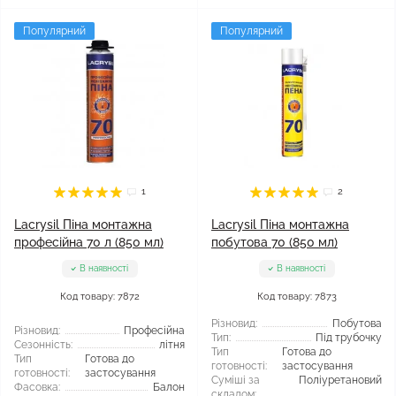
Популярний
Популярний
1
2
Lacrysil Піна монтажна
Lacrysil Піна монтажна
професійна 70 л (850 мл)
побутова 70 (850 мл)
В наявності
В наявності
Код товару: 7872
Код товару: 7873
Різновид:
Побутова
Різновид:
Професійна
Тип:
Під трубочку
Сезонність:
літня
Тип
Готова до
Тип
Готова до
готовності:
застосування
готовності:
застосування
Суміші за
Поліуретановий
Фасовка:
Балон
складом: