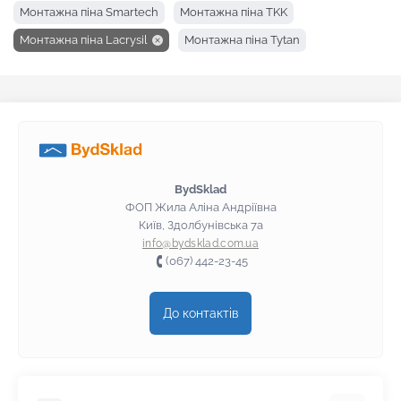
Монтажна піна Smartech
Монтажна піна TKK
Монтажна піна Lacrysil
Монтажна піна Tytan
Монтажна піна Soudal
Монтажна піна SOMA FIX
Монтажна піна Den Braven
Монтажна піна Ceresit
Монтажна піна BudmonsteR
BydSklad
ФОП Жила Аліна Андріївна
Київ, Здолбунівська 7а
info@bydsklad.com.ua
(067) 442-23-45
До контактів