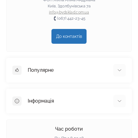
Київ, Здолбунівська 7а
info@bydsklad.com.ua
(067) 442-23-45
До контактів
Популярне
Гіпсокартон
OSB
Інформація
Пінопласт
Пінополістирол
Доставка
Мінеральна вата
Оплата
Час роботи
Клей для плитки
Контакти