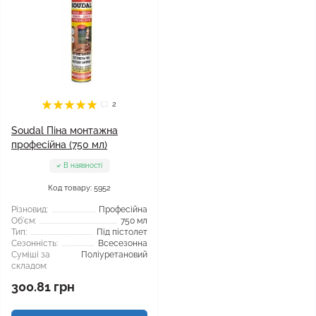
2
Soudal Піна монтажна
професійна (750 мл)
В наявності
Код товару: 5952
Різновид:
Професійна
Об'єм:
750 мл
Тип:
Під пістолет
Сезонність:
Всесезонна
Суміші за
Поліуретановий
складом:
300.81 грн