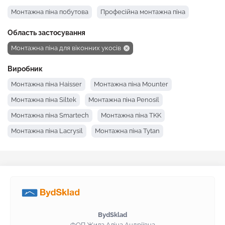
Монтажна піна побутова
Професійна монтажна піна
Область застосування
Монтажна піна для віконних укосів
Виробник
Монтажна піна Haisser
Монтажна піна Mounter
Монтажна піна Siltek
Монтажна піна Penosil
Монтажна піна Smartech
Монтажна піна TKK
Монтажна піна Lacrysil
Монтажна піна Tytan
Монтажна піна Soudal
Монтажна піна SOMA FIX
Монтажна піна Den Braven
Монтажна піна Ceresit
Монтажна піна BudmonsteR
BydSklad
ФОП Жила Аліна Андріївна