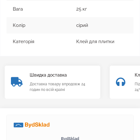
Вага
25 кг
Колір
сірий
Категорія
Клей для плитки
Швидка доставка
Кл
Доставка товару впродовж 24
Пі
годин по всій країні
24
BydSklad