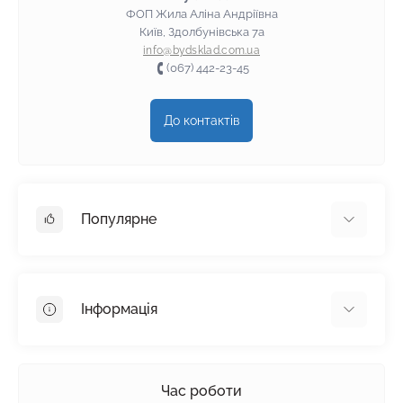
ФОП Жила Аліна Андріївна
Київ, Здолбунівська 7а
info@bydsklad.com.ua
(067) 442-23-45
До контактів
Популярне
Гіпсокартон
OSB
Інформація
Пінопласт
Пінополістирол
Доставка
Мінеральна вата
Оплата
Час роботи
Клей для плитки