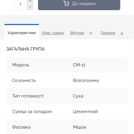
До кошика
0
4
Характеристики
Опис товару
Відгуків
Питання
У
ЗАГАЛЬНА ГРУПА
Модель
CM-11
Сезонність
Всесезонна
Тип готовності
Суха
Суміші за складом
Цементний
Фасовка
Мішок