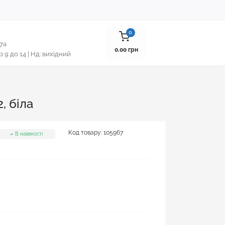
0
 7а
0.00 грн
 з 9 до 14 | Нд: вихідний
, біла
Код товару:
105967
В наявності