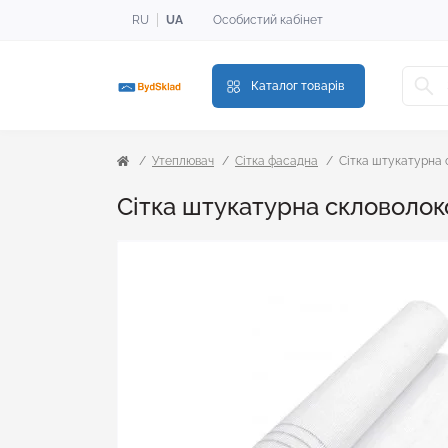
RU
UA
Особистий кабінет
Каталог товарів
Утеплювач
Сітка фасадна
Сітка штукатурна с
Сітка штукатурна скловолокон