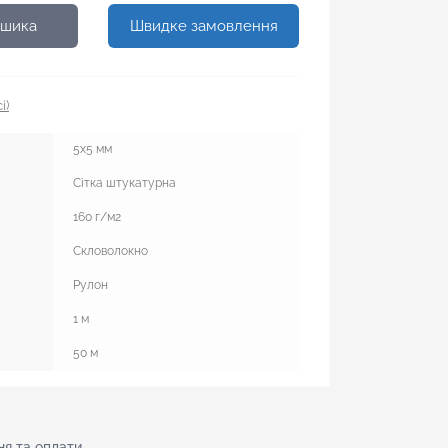
ошика
Швидке замовлення
і)
5x5 мм
Сітка штукатурна
160 г/м2
Скловолокно
Рулон
1 м
50 м
я тa оплати