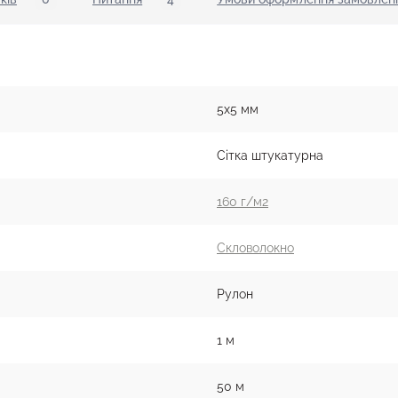
5x5 мм
Сітка штукатурна
160 г/м2
Скловолокно
Рулон
1 м
50 м