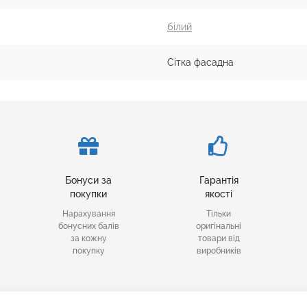
білий
Сітка фасадна
Бонуси за
Гарантія
покупки
якості
Нарахування
Тільки
бонусних балів
оригінальні
за кожну
товари від
покупку
виробників