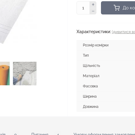
До к
Характеристики:
(дивитися вс
Розмір комірки
Тип
Щільність
Матеріал
Фасовка
Ширина
Довжина
ків
0
Питання
4
Умови оформлення замовленн