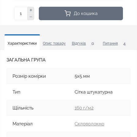
До кошика
0
4
Характеристики
Опис товару
Відгуків
Питання
У
ЗАГАЛЬНА ГРУПА
Розмір комірки
5x5 мм
Тип
Сітка штукатурна
Щільність
160 г/м2
Матеріал
Скловолокно