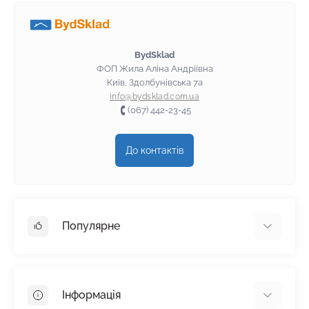
BydSklad
ФОП Жила Аліна Андріївна
Київ, Здолбунівська 7а
info@bydsklad.com.ua
(067) 442-23-45
До контактів
Популярне
Гіпсокартон
OSB
Інформація
Пінопласт