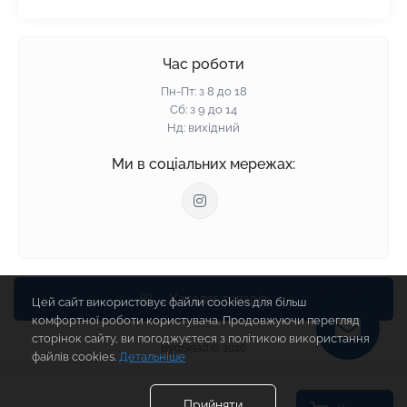
Пінополістирол
Доставка
Мінеральна вата
Оплата
Час роботи
Клей для плитки
Контакти
Пн-Пт: з 8 до 18
Гарантія та повернення
Сб: з 9 до 14
Нд: вихідний
Політика конфіденційності
Про нас
Ми в соціальних мережах:
Відгуки
Блог
Зворотній зв'язок
Карта сайту
Виробники
Каталог товарів
Цей сайт використовує файли cookies для більш
комфортної роботи користувача. Продовжуючи перегляд
сторінок сайту, ви погоджуєтеся з політикою використання
BydSklad © 2026
файлів cookies.
Детальніше
Прийняти