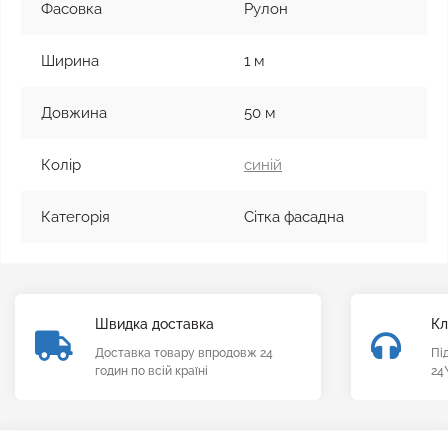
Фасовка
Рулон
Ширина
1 м
Довжина
50 м
Колір
синій
Категорія
Сітка фасадна
Швидка доставка
Кл
Доставка товару впродовж 24
Пі
годин по всій країні
24