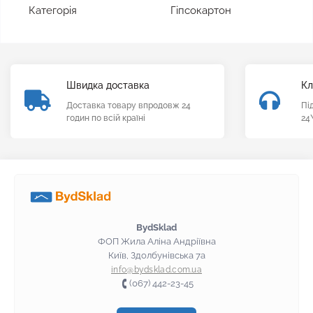
Категорія
Гіпсокартон
Швидка доставка
Кл
Доставка товару впродовж 24
Пі
годин по всій країні
24
BydSklad
ФОП Жила Аліна Андріївна
Київ, Здолбунівська 7а
info@bydsklad.com.ua
(067) 442-23-45