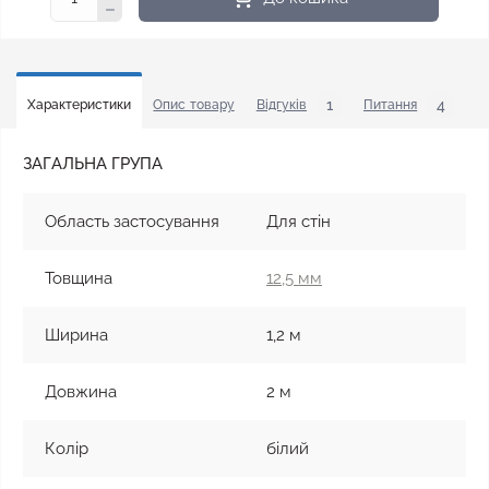
1
4
Характеристики
Опис товару
Відгуків
Питання
У
ЗАГАЛЬНА ГРУПА
Область застосування
Для стін
Товщина
12,5 мм
Ширина
1,2 м
Довжина
2 м
Колір
білий