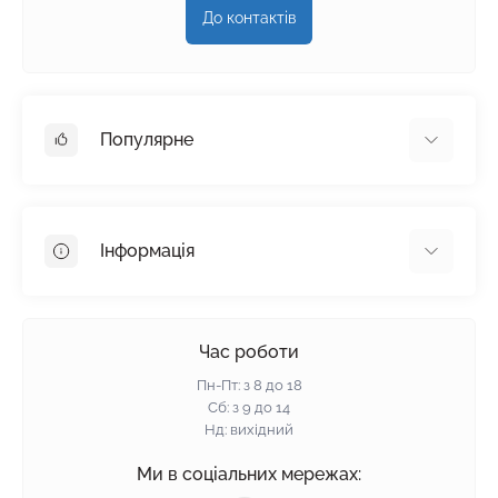
До контактів
Популярне
Гіпсокартон
OSB
Інформація
Пінопласт
Пінополістирол
Доставка
Мінеральна вата
Оплата
Час роботи
Клей для плитки
Контакти
Пн-Пт: з 8 до 18
Гарантія та повернення
Сб: з 9 до 14
Нд: вихідний
Політика конфіденційності
Про нас
Ми в соціальних мережах:
Відгуки