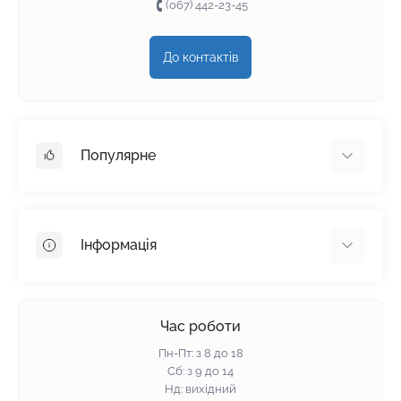
(067) 442-23-45
До контактів
Популярне
Гіпсокартон
OSB
Інформація
Пінопласт
Пінополістирол
Доставка
Мінеральна вата
Оплата
Час роботи
Клей для плитки
Контакти
Пн-Пт: з 8 до 18
Гарантія та повернення
Сб: з 9 до 14
Нд: вихідний
Політика конфіденційності