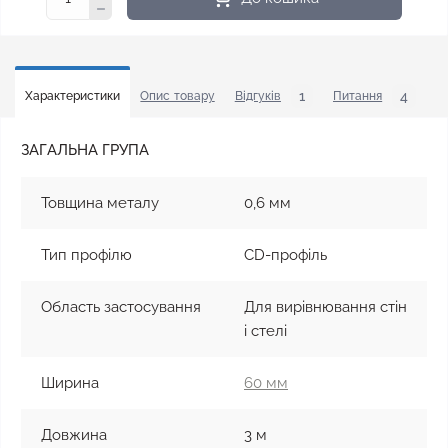
1
4
Характеристики
Опис товару
Відгуків
Питання
У
ЗАГАЛЬНА ГРУПА
Товщина металу
0,6 мм
Тип профілю
CD-профіль
Область застосування
Для вирівнювання стін
і стелі
Ширина
60 мм
Довжина
3 м