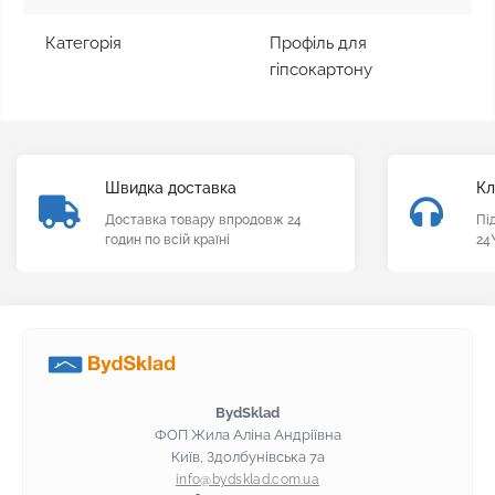
Категорія
Профіль для
гіпсокартону
Швидка доставка
Кл
Доставка товару впродовж 24
Пі
годин по всій країні
24
BydSklad
ФОП Жила Аліна Андріївна
Київ, Здолбунівська 7а
info@bydsklad.com.ua