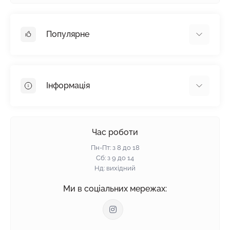
Популярне
Гіпсокартон
OSB
Інформація
Пінопласт
Пінополістирол
Доставка
Мінеральна вата
Оплата
Час роботи
Клей для плитки
Контакти
Пн-Пт: з 8 до 18
Гарантія та повернення
Сб: з 9 до 14
Нд: вихідний
Політика конфіденційності
Про нас
Ми в соціальних мережах:
Відгуки
Блог
Зворотній зв'язок