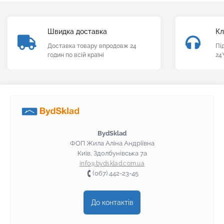
Швидка доставка
Кл
Доставка товару впродовж 24
Пі
годин по всій країні
24
BydSklad
ФОП Жила Аліна Андріївна
Київ, Здолбунівська 7а
info@bydsklad.com.ua
(067) 442-23-45
До контактів