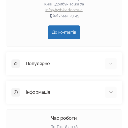
Київ, Здолбунівська 7а
info@bydsklad.com.ua
(067) 442-23-45
До контактів
Популярне
Гіпсокартон
OSB
Інформація
Пінопласт
Пінополістирол
Доставка
Мінеральна вата
Оплата
Час роботи
Клей для плитки
Контакти
Пн-Пт: з 8 до 18