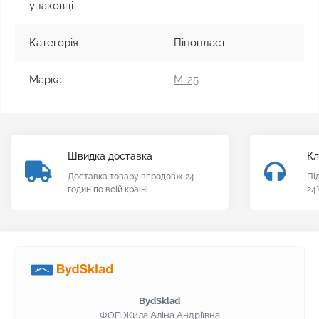
упаковці
Категорія
Пінопласт
Марка
М-25
Швидка доставка
Кл
Доставка товару впродовж 24
Пі
годин по всій країні
24
BydSklad
ФОП Жила Аліна Андріївна