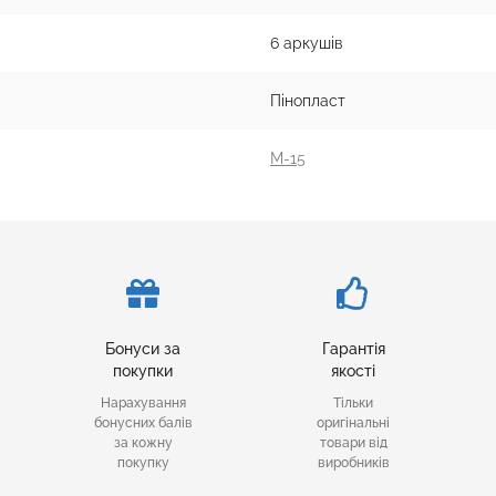
6 аркушів
Пінопласт
М-15
Бонуси за
Гарантія
покупки
якості
Нарахування
Тільки
бонусних балів
оригінальні
за кожну
товари від
покупку
виробників