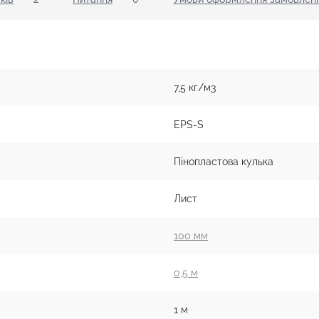
7,5 кг/м3
EPS-S
Пінопластова кулька
Лист
100 мм
0,5 м
1 м