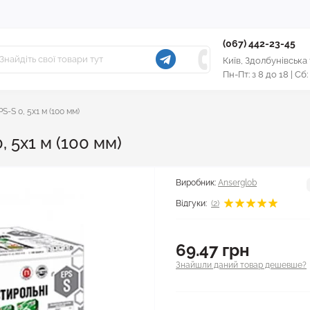
(067) 442-23-45
Київ, Здолбунівська
Пн-Пт: з 8 до 18 | Сб:
S-S 0, 5х1 м (100 мм)
 5х1 м (100 мм)
Виробник:
Anserglob
Відгуки:
(2)
69.47 грн
Знайшли даний товар дешевше?