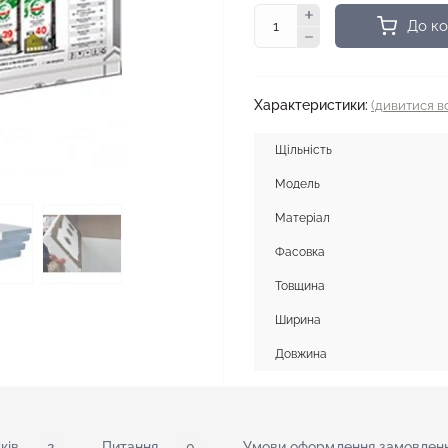
До к
Характеристики:
(дивитися вс
Щільність
Модель
Матеріал
Фасовка
Товщина
Ширина
Довжина
ків
2
Питання
0
Умови оформлення замовленн