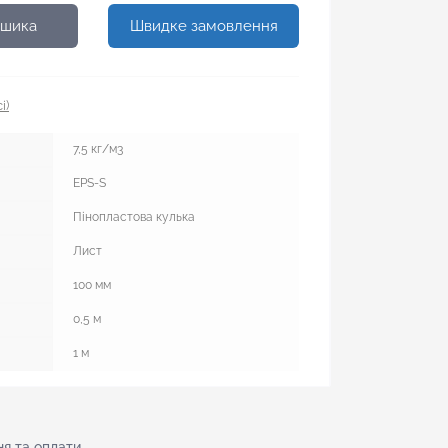
ошика
Швидке замовлення
і)
7,5 кг/м3
EPS-S
Пінопластова кулька
Лист
100 мм
0,5 м
1 м
я тa оплати