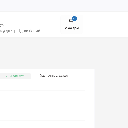
0
 7а
0.00 грн
 з 9 до 14 | Нд: вихідний
Код товару:
24740
В наявності