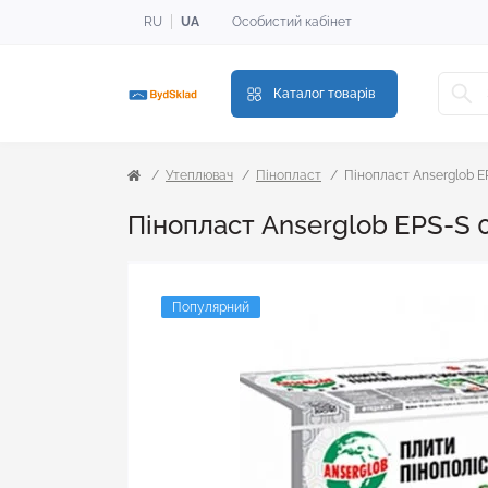
RU
UA
Особистий кабінет
Каталог товарів
Утеплювач
Пінопласт
Пінопласт Anserglob EP
Пінопласт Anserglob EPS-S 0,
Популярний