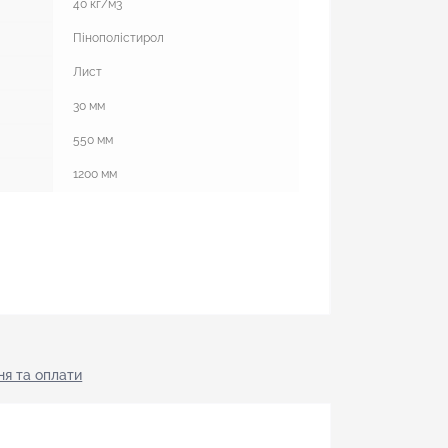
40 кг/м3
Пінополістирол
Лист
30 мм
550 мм
1200 мм
я тa оплати