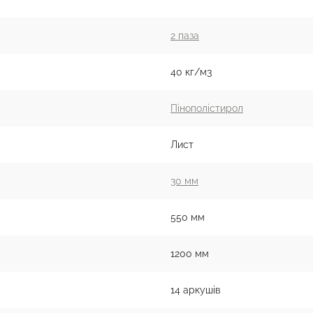
2 паза
40 кг/м3
Пінополістирол
Лист
30 мм
550 мм
1200 мм
14 аркушів