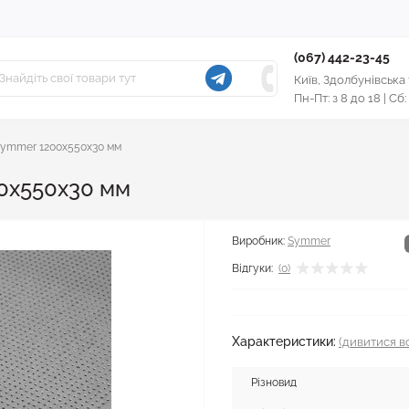
(067) 442-23-45
Київ, Здолбунівська
Пн-Пт: з 8 до 18 | Сб:
Symmer 1200x550x30 мм
0x550x30 мм
Виробник:
Symmer
Відгуки:
(0)
Характеристики:
(дивитися вс
Різновид