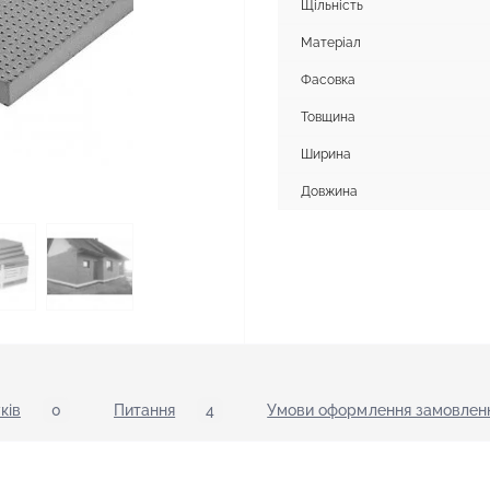
Щільність
Матеріал
Фасовка
Товщина
Ширина
Довжина
ків
0
Питання
4
Умови оформлення замовленн