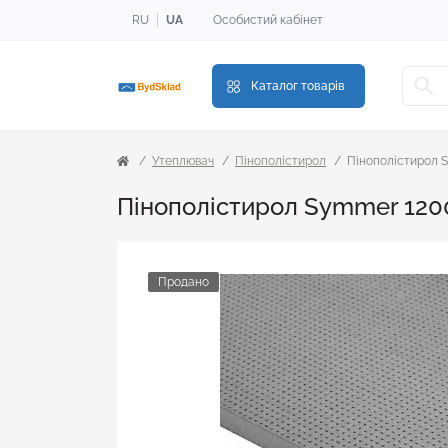
RU
UA
Особистий кабінет
Каталог товарів
Утеплювач
Пінополістирол
Пінополістирол 
Пінополістирол Symmer 120
Продано