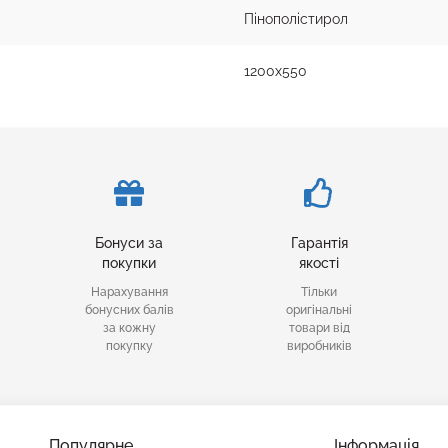
Пінополістирол
1200x550
Бонуси за
Гарантія
покупки
якості
Нарахування
Тільки
бонусних балів
оригінальні
за кожну
товари від
покупку
виробників
Популярне
Інформація