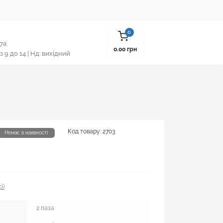
0
 7а
0.00 грн
 з 9 до 14 | Нд: вихідний
Код товару:
2703
Немає в наявності
і)
2 паза