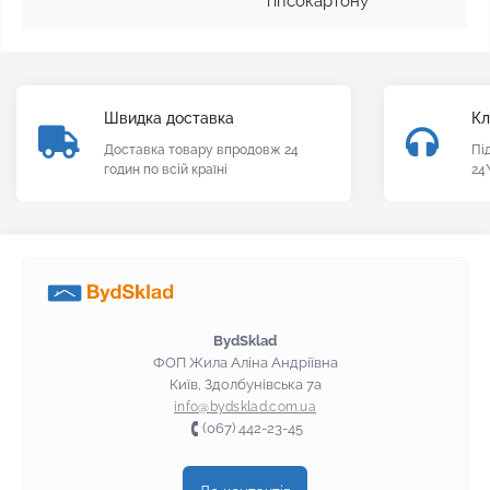
гіпсокартону
Швидка доставка
Кл
Доставка товару впродовж 24
Пі
годин по всій країні
24
BydSklad
ФОП Жила Аліна Андріївна
Київ, Здолбунівська 7а
info@bydsklad.com.ua
(067) 442-23-45