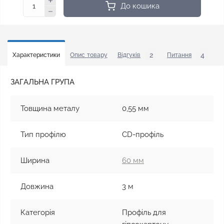
До кошика
2
4
Характеристики
Опис товару
Відгуків
Питання
У
ЗАГАЛЬНА ГРУПА
Товщина металу
0,55 мм
Тип профілю
CD-профіль
Ширина
60 мм
Довжина
3 м
Категорія
Профіль для