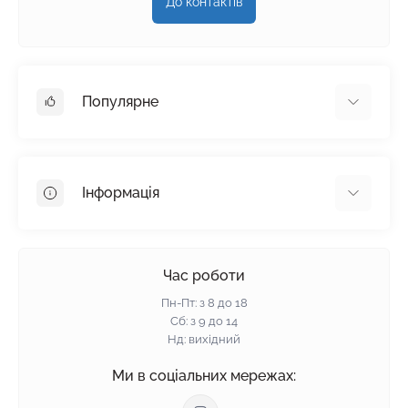
До контактів
Популярне
Гіпсокартон
OSB
Інформація
Пінопласт
Пінополістирол
Доставка
Мінеральна вата
Оплата
Час роботи
Клей для плитки
Контакти
Пн-Пт: з 8 до 18
Гарантія та повернення
Сб: з 9 до 14
Нд: вихідний
Політика конфіденційності
Про нас
Ми в соціальних мережах:
Відгуки