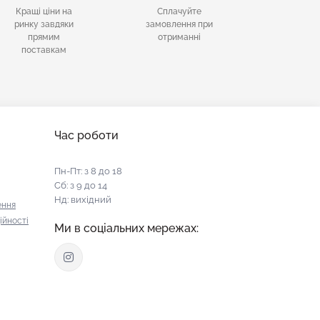
Кращі ціни на
Сплачуйте
ринку завдяки
замовлення при
прямим
отриманні
поставкам
Час роботи
Пн-Пт: з 8 до 18
Сб: з 9 до 14
Нд: вихідний
ення
ійності
Ми в соціальних мережах: