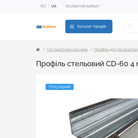
RU
UA
Особистий кабінет
Каталог товарів
Гіпсокартонні системи
Профіль для гіпсокартон
Профіль стельовий CD-60 4 м
Популярний