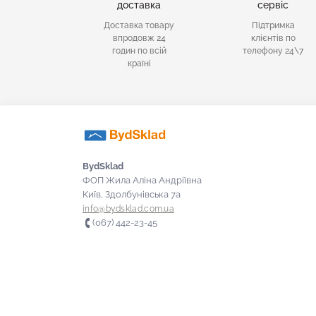
доставка
сервіс
Доставка товару
Підтримка
впродовж 24
клієнтів по
годин по всій
телефону 24\7
країні
BydSklad
ФОП Жила Аліна Андріївна
Київ, Здолбунівська 7а
info@bydsklad.com.ua
(067) 442-23-45