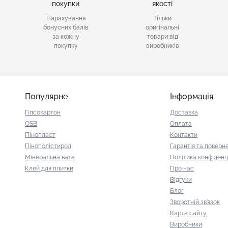
покупки
якості
Нарахування
Тільки
бонусних балів
оригінальні
за кожну
товари від
покупку
виробників
Популярне
Інформація
Гіпсокартон
Доставка
OSB
Оплата
Пінопласт
Контакти
Пінополістирол
Гарантія та поверн
Мінеральна вата
Політика конфіденц
Клей для плитки
Про нас
Відгуки
Блог
Зворотній зв'язок
Карта сайту
Виробники