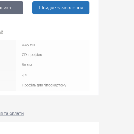
ошика
Швидке замовлення
і)
0,45 мм
CD-профіль
60 мм
4 м
Профіль для гіпсокартону
я тa оплати