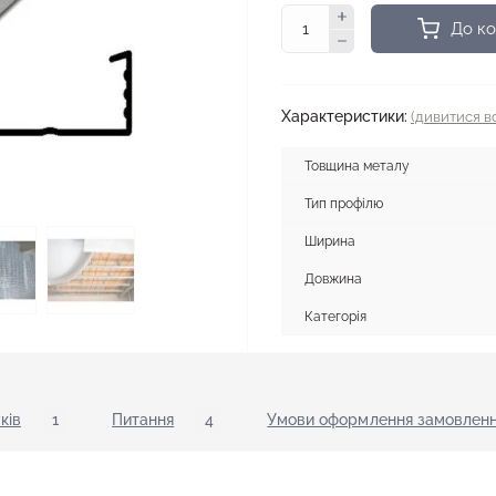
До к
Характеристики:
(дивитися вс
Товщина металу
Тип профілю
Ширина
Довжина
Категорія
ків
1
Питання
4
Умови оформлення замовленн