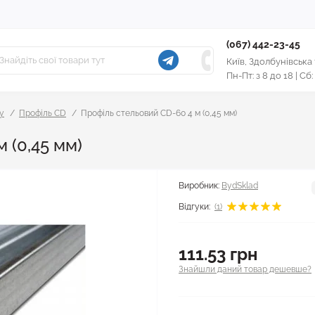
(067) 442-23-45
Київ, Здолбунівська
Пн-Пт: з 8 до 18 | Сб:
у
Профіль CD
Профіль стельовий CD-60 4 м (0,45 мм)
 (0,45 мм)
Виробник:
BydSklad
Відгуки:
(1)
111.53 грн
Знайшли даний товар дешевше?