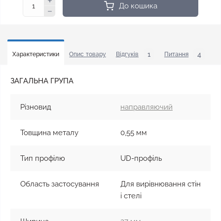
До кошика
1
4
Характеристики
Опис товару
Відгуків
Питання
У
ЗАГАЛЬНА ГРУПА
Різновид
направляючий
Товщина металу
0,55 мм
Тип профілю
UD-профіль
Область застосування
Для вирівнювання стін
і стелі