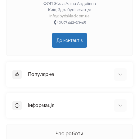
ФОП Жила Аліна Андріївна
Київ, Здолбунівська 7а
info@bydsklad.com.ua
(067) 442-23-45
До контактів
Популярне
Гіпсокартон
OSB
Інформація
Пінопласт
Пінополістирол
Доставка
Мінеральна вата
Оплата
Час роботи
Клей для плитки