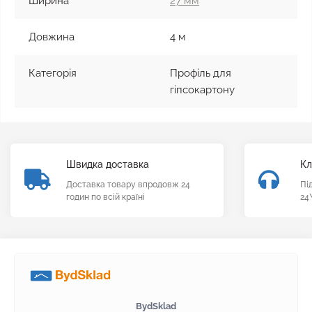
Ширина
27 мм
Довжина
4 м
Категорія
Профіль для
гіпсокартону
Швидка доставка
Кл
Доставка товару впродовж 24
Пі
годин по всій країні
24
BydSklad